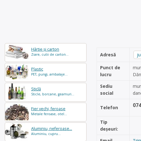
Hârtie și carton
Adresă
j
Ziare, cutii de carton...
Punct de
muni
Plastic
lucru
Dăn
PET, pungi, ambalaje...
Sediu
muni
Sticlă
social
dan
Sticle, borcane, geamuri...
07
Telefon
Fier vechi, feroase
Metale feroase, otel...
Tip
Aluminiu, neferoase...
deșeuri:
Aluminiu, cupru...
Email
Tri