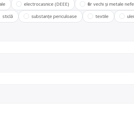
ale
electrocasnice (DEEE)
fier vechi și metale ne
sticlă
substanțe periculoase
textile
ule