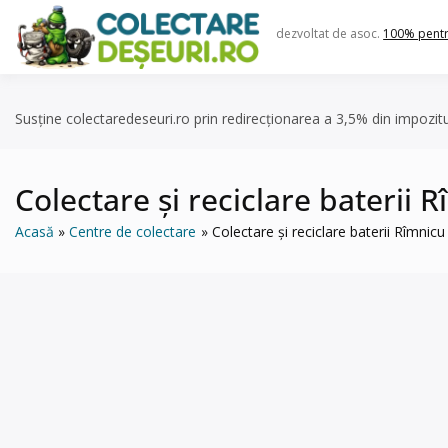
Skip
to
dezvoltat de asoc.
100% pent
content
Susține colectaredeseuri.ro prin redirecționarea a 3,5% din impozit
Colectare și reciclare baterii Rî
Acasă
Centre de colectare
Colectare și reciclare baterii Rîmnicu 