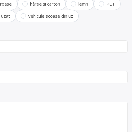
feroase
hârtie și carton
lemn
PET
i uzat
vehicule scoase din uz