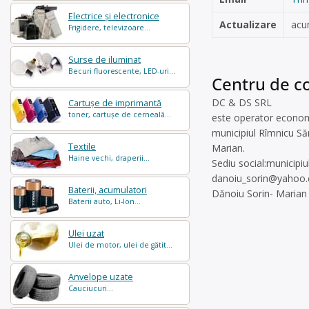
Electrice și electronice
Actualizare
acu
Frigidere, televizoare...
Surse de iluminat
Becuri fluorescente, LED-uri...
Centru de co
DC & DS SRL
Cartușe de imprimantă
toner, cartușe de cerneală...
este operator economic
municipiul Rîmnicu Săr
Textile
Marian.
Haine vechi, draperii...
Sediu social:municipiu
danoiu_sorin@yahoo
Baterii, acumulatori
Dănoiu Sorin- Marian
Baterii auto, Li-Ion...
Ulei uzat
Ulei de motor, ulei de gătit...
Anvelope uzate
Cauciucuri...