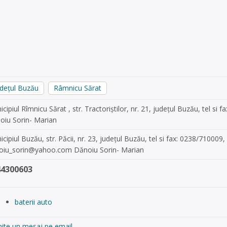
udețul Buzău
Râmnicu Sărat
cipiul Rîmnicu Sărat , str. Tractoriștilor, nr. 21, județul Buzău, tel s
oiu Sorin- Marian
cipiul Buzău, str. Păcii, nr. 23, județul Buzău, tel si fax: 0238/71000
oiu_sorin@yahoo.com
Dănoiu Sorin- Marian
44300603
baterii auto
mite un mesaj pe email