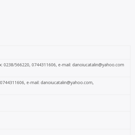
i fax: 0238/566220, 0744311606, e-mail:
danoiucatalin@yahoo.com
9, 0744311606, e-mail:
danoiucatalin@yahoo.com
,