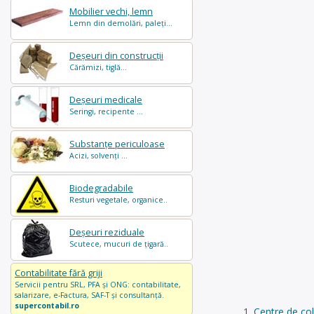
Mobilier vechi, lemn
Lemn din demolări, paleți...
Deșeuri din construcții
Cărămizi, tiglă...
Deșeuri medicale
Seringi, recipente ...
Substanțe periculoase
Acizi, solvenți ...
Biodegradabile
Resturi vegetale, organice..
Deșeuri reziduale
Scutece, mucuri de țigară..
Contabilitate fără griji
Servicii pentru SRL, PFA și ONG: contabilitate,
salarizare, e-Factura, SAF-T și consultanță.
supercontabil.ro
Centre de co