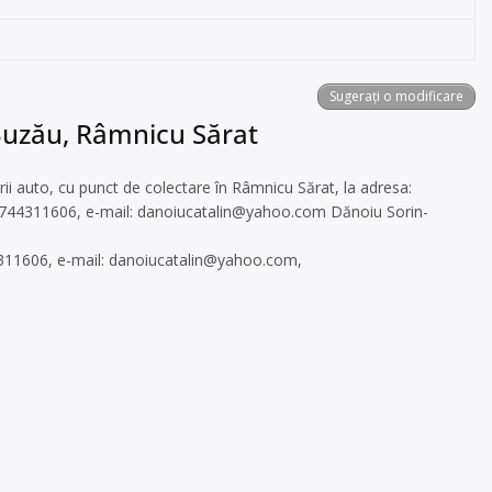
Sugerați o modificare
 Buzău, Râmnicu Sărat
rii auto, cu punct de colectare în Râmnicu Sărat, la adresa:
, 0744311606, e-mail:
danoiucatalin@yahoo.com
Dănoiu Sorin-
4311606, e-mail:
danoiucatalin@yahoo.com
,