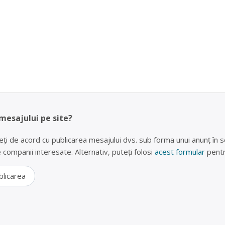
 mesajului pe site?
eți de acord cu publicarea mesajului dvs. sub forma unui anunț în se
lte companii interesate. Alternativ, puteți folosi
acest formular
pentr
blicarea