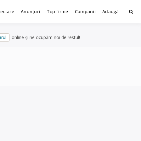
lectare
Anunțuri
Top firme
Campanii
Adaugă
rul
online și ne ocupăm noi de restul!