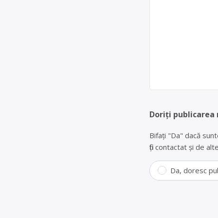
Doriți publicarea
Bifați "Da" dacă sunt
fiți contactat și de a
Da, doresc pu