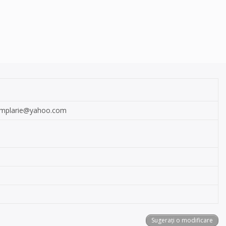
tamplarie@yahoo.com
Sugerați o modificare