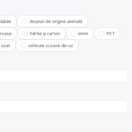
dabile
deșeuri de origine animală
feroase
hârtie și carton
lemn
PET
i uzat
vehicule scoase din uz