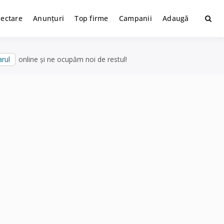
lectare
Anunțuri
Top firme
Campanii
Adaugă
rul
online și ne ocupăm noi de restul!