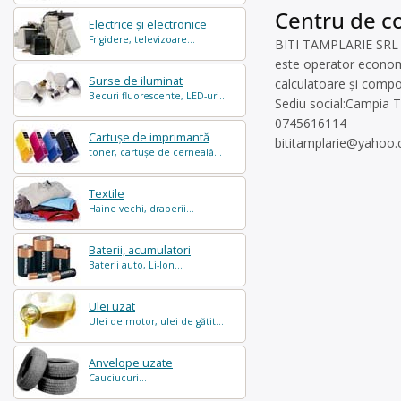
Centru de co
Electrice și electronice
Frigidere, televizoare...
BITI TAMPLARIE SRL
este operator economic
Surse de iluminat
calculatoare și compon
Becuri fluorescente, LED-uri...
Sediu social:Campia T
0745616114
Cartușe de imprimantă
bititamplarie@yahoo
toner, cartușe de cerneală...
Textile
Haine vechi, draperii...
Baterii, acumulatori
Baterii auto, Li-Ion...
Ulei uzat
Ulei de motor, ulei de gătit...
Anvelope uzate
Cauciucuri...