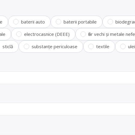
te
baterii auto
baterii portabile
biodegra
ale
electrocasnice (DEEE)
fier vechi și metale ne
sticlă
substanțe periculoase
textile
ule