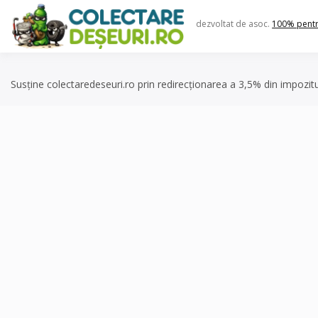
Skip
to
dezvoltat de asoc.
100% pent
content
Susține colectaredeseuri.ro prin redirecționarea a 3,5% din impozit