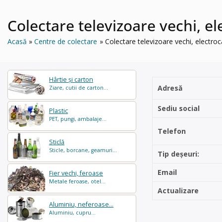
Colectare televizoare vechi, e
Acasă
Centre de colectare
Colectare televizoare vechi, electro
Hârtie și carton
Adresă
Ziare, cutii de carton...
Sediu social
Plastic
PET, pungi, ambalaje...
Telefon
Sticlă
Sticle, borcane, geamuri...
Tip deșeuri:
Email
Fier vechi, feroase
Metale feroase, otel...
Actualizare
Aluminiu, neferoase...
Aluminiu, cupru...