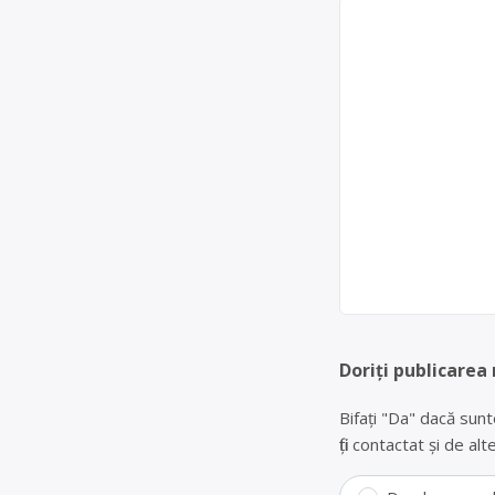
Doriți publicarea
Bifați "Da" dacă sunt
fiți contactat și de a