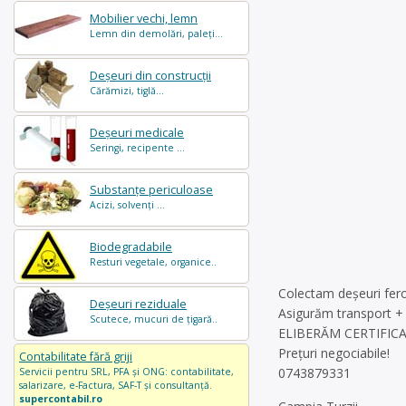
Mobilier vechi, lemn
Lemn din demolări, paleți...
Deșeuri din construcții
Cărămizi, tiglă...
Deșeuri medicale
Seringi, recipente ...
Substanțe periculoase
Acizi, solvenți ...
Biodegradabile
Resturi vegetale, organice..
Colectam deșeuri feroa
Deșeuri reziduale
Asigurăm transport + 
Scutece, mucuri de țigară..
ELIBERĂM CERTIFICA
Prețuri negociabile!
Contabilitate fără griji
0743879331
Servicii pentru SRL, PFA și ONG: contabilitate,
salarizare, e-Factura, SAF-T și consultanță.
supercontabil.ro