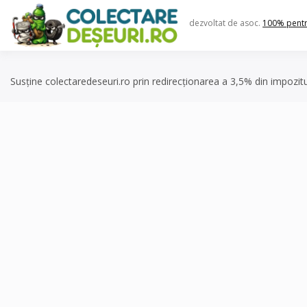
Skip
to
dezvoltat de asoc.
100% pent
content
Susține colectaredeseuri.ro prin redirecționarea a 3,5% din impozit