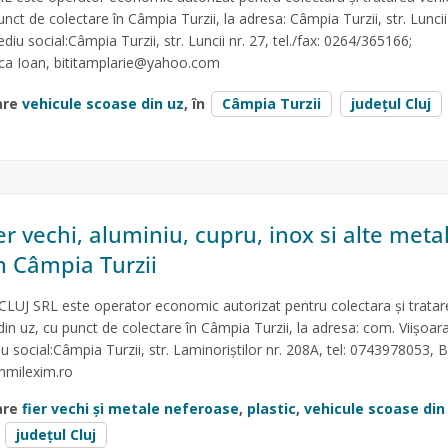
nct de colectare în Câmpia Turzii, la adresa: Câmpia Turzii, str. Luncii 
diu social:Câmpia Turzii, str. Luncii nr. 27, tel./fax: 0264/365166;
ca Ioan,
bititamplarie@yahoo.com
are
vehicule scoase din uz
, în
Câmpia Turzii
județul Cluj
er vechi, aluminiu, cupru, inox si alte meta
n Câmpia Turzii
J SRL este operator economic autorizat pentru colectara și tratar
in uz, cu punct de colectare în Câmpia Turzii, la adresa: com. Viișoara
iu social:Câmpia Turzii, str. Laminoriștilor nr. 208A, tel: 0743978053, 
nmilexim.ro
are
fier vechi și metale neferoase
,
plastic
,
vehicule scoase din
județul Cluj