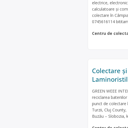
electrice, electroni
calculatoare și com
colectare în Câmpia
0745616114
bitit
Centru de colect
Colectare și
Laminoristil
GREEN WEEE INTERN
reciclarea bateriilo
punct de colectare 
Turzii, Cluj Count
Buzău – Slobozia, k
Centru de colect