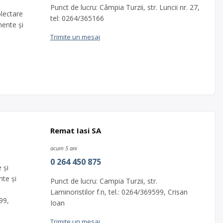
Punct de lucru: Câmpia Turzii, str. Luncii nr. 27,
lectare
tel: 0264/365166
nente și
Trimite un mesaj
Remat Iasi SA
acum 5 ani
0 264 450 875
 şi
te și
Punct de lucru: Campia Turzii, str.
Laminoristilor f.n, tel.: 0264/369599, Crisan
99,
Ioan
Trimite un mesaj