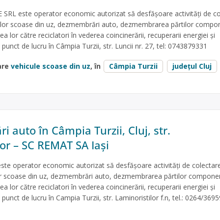
SRL este operator economic autorizat să desfăşoare activităţi de co
ulelor scoase din uz, dezmembrări auto, dezmembrarea părtilor compo
a lor către reciclatori în vederea coincinerării, recuperarii energiei și
 punct de lucru în Câmpia Turzii, str. Luncii nr. 27, tel: 0743879331
are
vehicule scoase din uz
, în
Câmpia Turzii
județul Cluj
 auto în Câmpia Turzii, Cluj, str.
lor – SC REMAT SA Iași
te operator economic autorizat să desfăşoare activităţi de colectare
lor scoase din uz, dezmembrări auto, dezmembrarea părtilor componen
a lor către reciclatori în vederea coincinerării, recuperarii energiei și
 punct de lucru în Campia Turzii, str. Laminoristilor f.n, tel.: 0264/3695