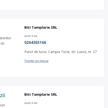
Biti Tamplarie SRL
acum 6 ani
eriilor
0264365166
str.
Punct de lucru: Campia Turzii, str. Luncii, nr. 27
Trimite un mesaj
zii
Biti Tamplarie SRL
acum 6 ani
uri