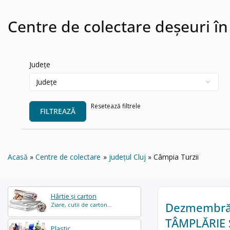
Centre de colectare deșeuri în
Județe
Resetează filtrele
FILTREAZĂ
Acasă
Centre de colectare
județul Cluj
Câmpia Turzii
Hârtie și carton
Dezmembrări
Ziare, cutii de carton...
TÂMPLĂRIE 
Plastic