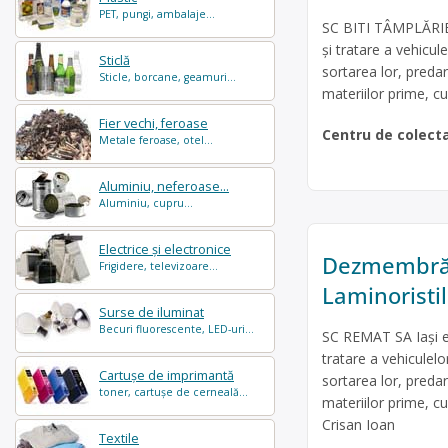
PET, pungi, ambalaje...
SC BITI TÂMPLĂRIE 
şi tratare a vehic
Sticlă
sortarea lor, predare
Sticle, borcane, geamuri...
materiilor prime, cu
Fier vechi, feroase
Centru de colect
Metale feroase, otel...
Aluminiu, neferoase...
Aluminiu, cupru...
Electrice și electronice
Dezmembrări
Frigidere, televizoare...
Laminoristi
Surse de iluminat
Becuri fluorescente, LED-uri...
SC REMAT SA Iași es
tratare a vehicule
Cartușe de imprimantă
sortarea lor, predare
toner, cartușe de cerneală...
materiilor prime, cu
Crisan Ioan
Textile