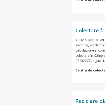
Colectare fr
ALUVIN IMPEX SRL e
electrice, electroni
calculatoare și com
colectare în Câmpia
0745207774
gabic
Centru de colect
Reciclare pl