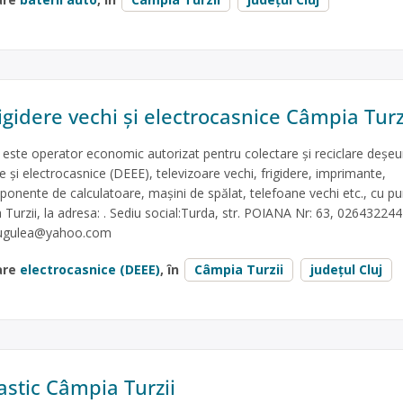
igidere vechi și electrocasnice Câmpia Turz
ste operator economic autorizat pentru colectare și reciclare deșeu
ce și electrocasnice (DEEE), televizoare vechi, frigidere, imprimante,
ponente de calculatoare, mașini de spălat, telefoane vechi etc., cu p
 Turzii, la adresa: . Sediu social:Turda, str. POIANA Nr: 63, 02643224
iugulea@yahoo.com
are
electrocasnice (DEEE)
, în
Câmpia Turzii
județul Cluj
astic Câmpia Turzii