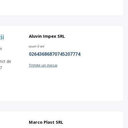
ii
Aluvin Impex SRL
acum 6 ani
ri
02643686870745207774
unct de
Trimite un mesaj
47
Marco Plast SRL