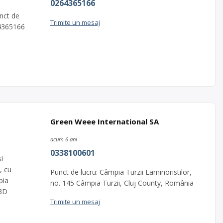
0264365166
unct de
Trimite un mesaj
64365166
Green Weee International SA
acum 6 ani
0338100601
i
, cu
Punct de lucru: Câmpia Turzii Laminoristilor,
pia
no. 145 Câmpia Turzii, Cluj County, România
03D
Trimite un mesaj