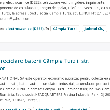
ce și electrocasnice (DEEE), televizoare vechi, frigidere, imprimante,
ponente de calculatoare, mașini de spălat, telefoane vechi etc., cu p
 Turzii, la adresa: . Sediu social:Campia Turzii, str. LUNCII Nr: 27, 02
amplarie@yahoo.com
are
electrocasnice (DEEE)
, în
Câmpia Turzii
județul Cluj
 reciclare baterii Câmpia Turzii, str.
or
ATIONAL SA este operator economic autorizat pentru colectarea ș
r auto uzate, baterii auto, acumulatori industriali, acumulatori portabili 
în Câmpia Turzii, la adresa: Câmpia Turzii Laminoristilor, no. 145 Câm
y, România. Sediu social:HEADQUARTERS Frasinu Industrial Park, DJ 2
m. 5-6, 127642, Țintești, […]
are
baterii auto
, în
Câmpia Turzii
județul Cluj