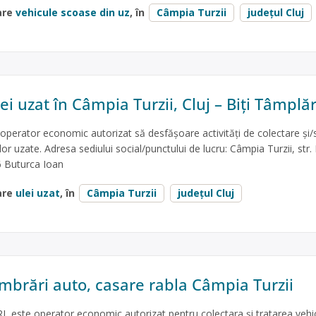
are
vehicule scoase din uz
, în
Câmpia Turzii
județul Cluj
ei uzat în Câmpia Turzii, Cluj – Biţi Tâmplăr
 operator economic autorizat să desfăşoare activităţi de colectare şi/
ilor uzate. Adresa sediului social/punctului de lucru: Câmpia Turzii, str. 
6 Buturca Ioan
are
ulei uzat
, în
Câmpia Turzii
județul Cluj
brări auto, casare rabla Câmpia Turzii
 este operator economic autorizat pentru colectara și tratarea vehic