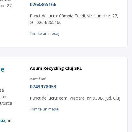
0264365166
nr. 27,
Punct de lucru: Câmpia Turzii, str. Luncii nr. 27,
tel: 0264/365166
Trimite un mesaj
le
Axum Recycling Cluj SRL
acum 5 ani
0743978053
ea
, nr.
Punct de lucru: com. Viișoara, nr. 933B, jud. Cluj
Buturca
Trimite un mesaj
 uz
, în