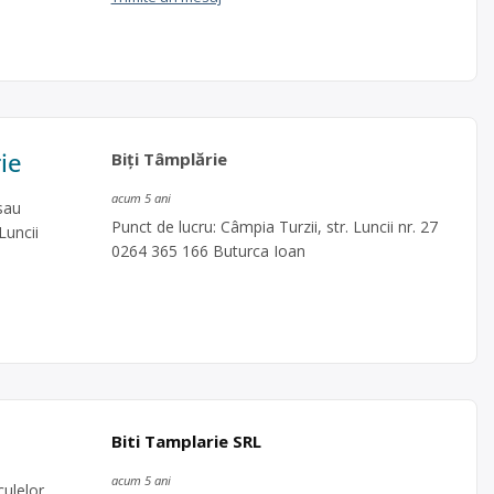
ie
Biţi Tâmplărie
acum 5 ani
sau
Punct de lucru: Câmpia Turzii, str. Luncii nr. 27
Luncii
0264 365 166 Buturca Ioan
Biti Tamplarie SRL
acum 5 ani
ulelor