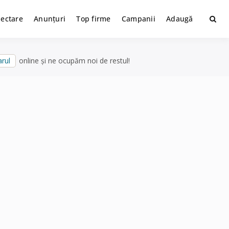
lectare
Anunțuri
Top firme
Campanii
Adaugă
rul
online și ne ocupăm noi de restul!