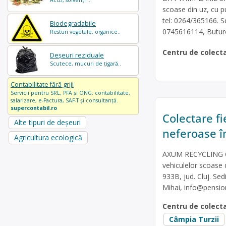
Acizi, solvenți ...
scoase din uz, cu pu
tel: 0264/365166. Se
Biodegradabile
0745616114, Butur
Resturi vegetale, organice..
Centru de colect
Deșeuri reziduale
Scutece, mucuri de țigară..
Contabilitate fără griji
Servicii pentru SRL, PFA și ONG: contabilitate,
salarizare, e-Factura, SAF-T și consultanță.
supercontabil.ro
Colectare fi
Alte tipuri de deșeuri
neferoase î
Agricultura ecologică
AXUM RECYCLING CLU
vehiculelor scoase d
933B, jud. Cluj. Sed
Mihai,
info@pensio
Centru de colect
Câmpia Turzii