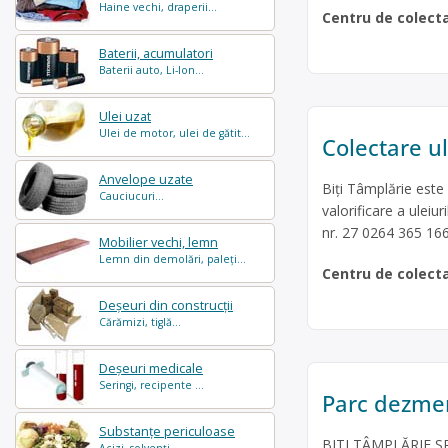
Haine vechi, draperii...
Centru de colect
Baterii, acumulatori
Baterii auto, Li-Ion...
Ulei uzat
Ulei de motor, ulei de gătit...
Colectare ul
Anvelope uzate
Biţi Tâmplărie este
Cauciucuri...
valorificare a uleiur
nr. 27 0264 365 16
Mobilier vechi, lemn
Lemn din demolări, paleți...
Centru de colect
Deșeuri din construcții
Cărămizi, tiglă...
Deșeuri medicale
Seringi, recipente ...
Parc dezmem
Substanțe periculoase
BITI TÂMPLĂRIE SRL