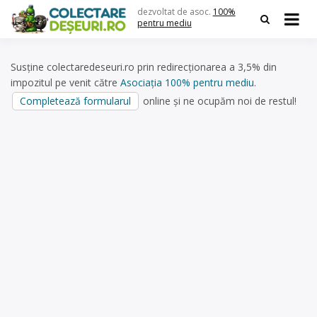
Skip
dezvoltat de asoc.
100%
to
pentru mediu
content
Susține colectaredeseuri.ro prin redirecționarea a 3,5% din
impozitul pe venit către
Asociația 100% pentru mediu
.
Completează formularul
online și ne ocupăm noi de restul!