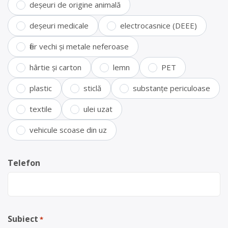
deșeuri de origine animală
deșeuri medicale
electrocasnice (DEEE)
fier vechi și metale neferoase
hârtie și carton
lemn
PET
plastic
sticlă
substanțe periculoase
textile
ulei uzat
vehicule scoase din uz
Telefon
Subiect
*