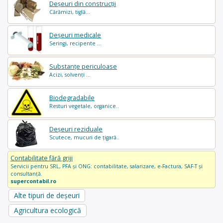
Deșeuri din construcții
Cărămizi, tiglă...
Deșeuri medicale
Seringi, recipente ...
Substanțe periculoase
Acizi, solvenți ...
Biodegradabile
Resturi vegetale, organice..
Deșeuri reziduale
Scutece, mucuri de țigară..
Contabilitate fără griji
Servicii pentru SRL, PFA și ONG: contabilitate, salarizare, e-Factura, SAF-T și
consultanță.
supercontabil.ro
Alte tipuri de deșeuri
Agricultura ecologică