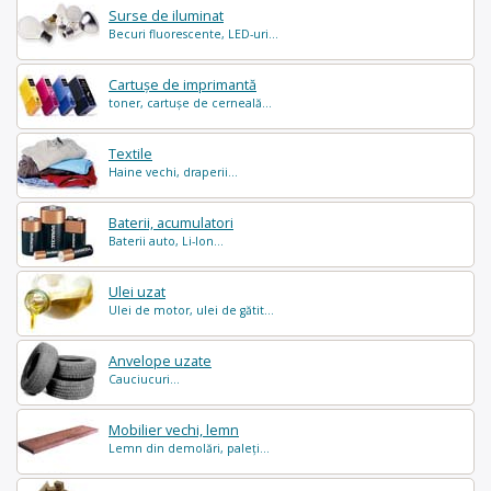
Surse de iluminat
Becuri fluorescente, LED-uri...
Cartușe de imprimantă
toner, cartușe de cerneală...
Textile
Haine vechi, draperii...
Baterii, acumulatori
Baterii auto, Li-Ion...
Ulei uzat
Ulei de motor, ulei de gătit...
Anvelope uzate
Cauciucuri...
Mobilier vechi, lemn
Lemn din demolări, paleți...