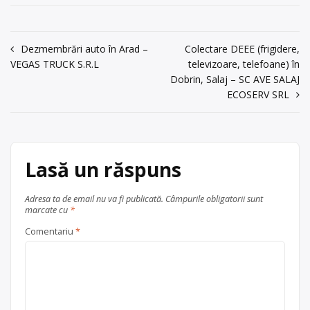
Rosenthal nr. 12,
Ploiesti str.Pictor Rosenthal nr. 12,
0344/119259,
0344/119259, 0344/814518,
0344/814518,
info@indecogrup.ro
, Emil Bogdan ,
Navigare
Dezmembrări auto în Arad –
Colectare DEEE (frigidere,
info@indecogrup.ro
,
Centru de colectare
ulei uzat
, în
VEGAS TRUCK S.R.L
televizoare, telefoane) în
Emil Bogdan ,
în
Dobrin, Salaj – SC AVE SALAJ
județul Prahova
Ploiești
acum 6 ani
articole
ECOSERV SRL
Trimite un mesaj
Lasă un răspuns
Adresa ta de email nu va fi publicată.
Câmpurile obligatorii sunt
marcate cu
*
Comentariu
*