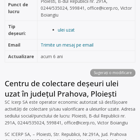
Ploiesti, B-dul Republicii nr. 291A,
Punct de
0244/535024, 599841,
office@icerp.ro
, Victor
lucru
Boiangiu
Tip
ulei uzat
deșeuri:
Email
Trimite un mesaj pe email
Actualizare
acum 6 ani
Sugerați o modificare
Centru de colectare deșeuri ulei
uzat în județul Prahova, Ploiești
SC Icerp SA este operator economic autorizat să desfăşoare
activităţi de colectare şi/sau valorificare a uleiurilor uzate. Adresa
sediului social/punctului de lucru: Ploiesti, B-dul Republicii nr.
291A, 0244/535024, 599841,
office@icerp.ro
, Victor Boiangiu
SC ICERP SA, – Ploiesti, Str. Republicii, Nr.291A, Jud. Prahova