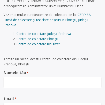
CUI: RO 2993997 Tel/fax: 0244/598.551; 0244/532.840 Email:
office@icerp.ro
Administrator unic: Dumitrescu Elena
Vezi mai multe puncte/centre de colectare de la
ICERP SA -
Firmă de colectare și reciclare deșeuri în Ploiești, județul
Prahova
Centre de colectare județul Prahova
Centre de colectare Ploiești
Centre de colectare ulei uzat
Trimite un mesaj acestui centru de colectare din județul
Prahova, Ploiești
Numele tău
*
Email
*