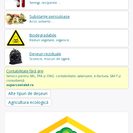
Seringi, recipente ...
Substanțe periculoase
Acizi, solvenți ...
Biodegradabile
Resturi vegetale, organice..
Deșeuri reziduale
Scutece, mucuri de țigară..
Contabilitate fără griji
Servicii pentru SRL, PFA și ONG: contabilitate, salarizare, e-Factura, SAF-T și
consultanță.
supercontabil.ro
Alte tipuri de deșeuri
Agricultura ecologică