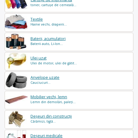
toner, cartușe de cerneală...
Textile
Haine vechi, draperii...
Baterii, acumulatori
Baterii auto, Li-Ion...
Ulei uzat
Ulei de motor, ulei de gătit...
Anvelope uzate
Cauciucuri...
Mobilier vechi, lemn
Lemn din demolări, paleți...
Deșeuri din construcții
Cărămizi, tiglă...
Deșeuri medicale