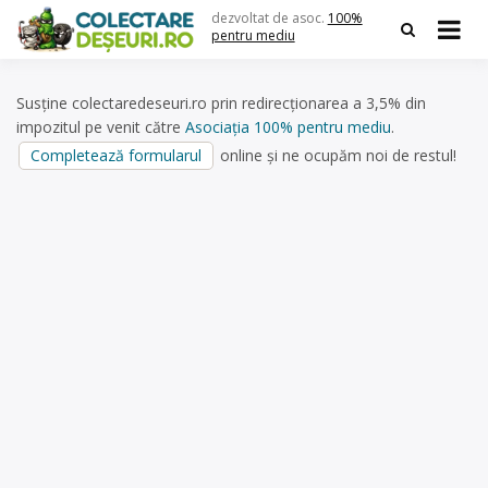
Skip
dezvoltat de asoc.
100%
to
pentru mediu
content
Susține colectaredeseuri.ro prin redirecționarea a 3,5% din
impozitul pe venit către
Asociația 100% pentru mediu
.
Completează formularul
online și ne ocupăm noi de restul!