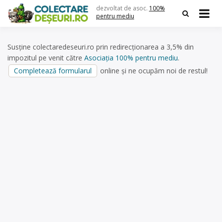
Skip
dezvoltat de asoc.
100%
to
pentru mediu
content
Susține colectaredeseuri.ro prin redirecționarea a 3,5% din
impozitul pe venit către
Asociația 100% pentru mediu
.
Completează formularul
online și ne ocupăm noi de restul!