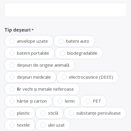
Tip deșeuri
*
anvelope uzate
baterii auto
baterii portabile
biodegradabile
deșeuri de origine animală
deșeuri medicale
electrocasnice (DEEE)
fier vechi și metale neferoase
hârtie și carton
lemn
PET
plastic
sticlă
substanțe periculoase
textile
ulei uzat