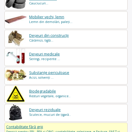
Cauciucuri...
Mobilier vechi, lemn
Lemn din demolări, paleți...
Deșeuri din construcții
Cărămizi, tiglă...
Deșeuri medicale
Seringi, recipente ...
Substanțe periculoase
Acizi, solvenți ...
Biodegradabile
Resturi vegetale, organice..
Deșeuri reziduale
Scutece, mucuri de țigară..
Contabilitate fără griji
Servicii pentru SRL, PFA și ONG: contabilitate, salarizare, e-Factura, SAF-T și