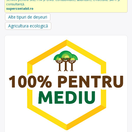
consultanță.
supercontabil.ro
Alte tipuri de deșeuri
Agricultura ecologică