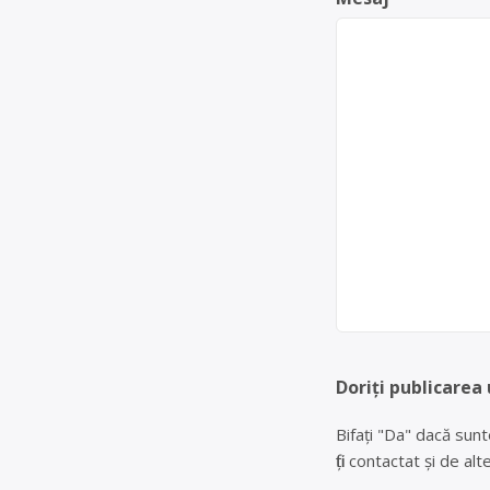
Doriți publicarea 
Bifați "Da" dacă sunt
fiți contactat și de a