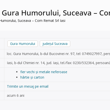
 în Gura Humorului, Suceava – Co
ra Humorului, Suceava – Com Remat Srl Iasi
Gura Humorului
județul Suceava
loc. Gura Humorului, b-dul Bucovinei nr. 97, tel: 0749027997, per
Iasi, b-dul Chimiei nr. 14, jud. Iași, tel./fax: 0230/532364, pers
fier vechi și metale neferoase
hârtie și carton
Trimite un mesaj pe email
acum 6 ani