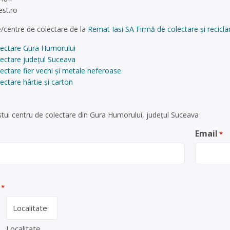
est.ro
/centre de colectare de la
Remat Iasi SA Firmă de colectare și recicla
lectare Gura Humorului
lectare județul Suceava
ectare fier vechi și metale neferoase
ectare hârtie și carton
tui centru de colectare din Gura Humorului, județul Suceava
Email
*
*
Localitate