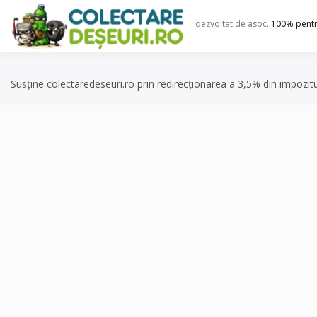
Skip
to
dezvoltat de asoc.
100% pent
content
Susține colectaredeseuri.ro prin redirecționarea a 3,5% din impozit