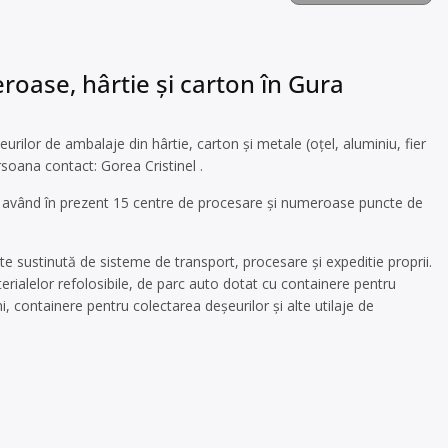
roase, hârtie și carton în Gura
rilor de ambalaje din hârtie, carton și metale (oțel, aluminiu, fier
rsoana contact: Gorea Cristinel .
a, având în prezent 15 centre de procesare și numeroase puncte de
te sustinută de sisteme de transport, procesare și expeditie proprii.
ialelor refolosibile, de parc auto dotat cu containere pentru
mi, containere pentru colectarea deşeurilor și alte utilaje de