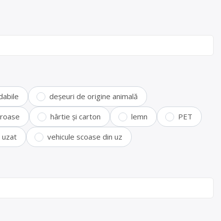
dabile
deșeuri de origine animală
feroase
hârtie și carton
lemn
PET
i uzat
vehicule scoase din uz