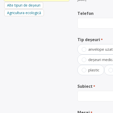
Alte tipuri de deșeuri
Agricultura ecologică
Telefon
Tip deșeuri
*
anvelope uza
deșeuri medic
plastic
Subiect
*
Mesaj
*