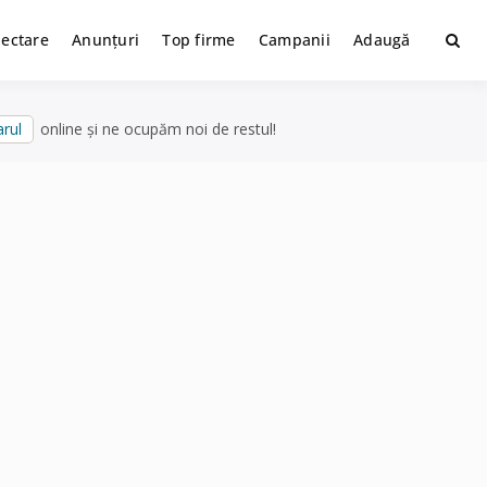
lectare
Anunțuri
Top firme
Campanii
Adaugă
rul
online și ne ocupăm noi de restul!