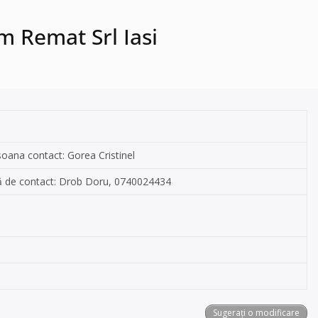
m Remat Srl Iasi
soana contact: Gorea Cristinel
oană de contact: Drob Doru, 0740024434
Sugerați o modificare