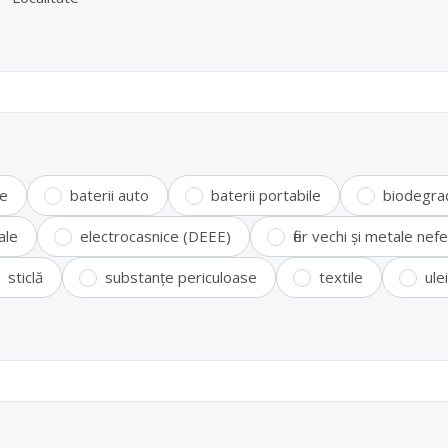
te
baterii auto
baterii portabile
biodegra
ale
electrocasnice (DEEE)
fier vechi și metale ne
sticlă
substanțe periculoase
textile
ule