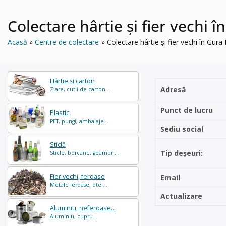
Colectare hârtie și fier vechi
Acasă
Centre de colectare
Colectare hârtie și fier vechi în Gu
Hârtie și carton
Adresă
Ziare, cutii de carton...
Punct de lucru
Plastic
PET, pungi, ambalaje...
Sediu social
Sticlă
Tip deșeuri:
Sticle, borcane, geamuri...
Fier vechi, feroase
Email
Metale feroase, otel...
Actualizare
Aluminiu, neferoase...
Aluminiu, cupru...