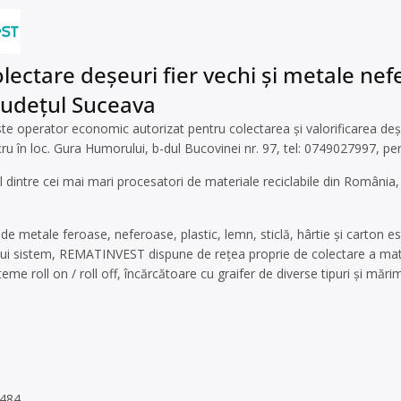
lectare deșeuri fier vechi și metale nefe
județul Suceava
e operator economic autorizat pentru colectarea și valorificarea deșeu
cru în loc. Gura Humorului, b-dul Bucovinei nr. 97, tel: 0749027997, pe
 dintre cei mai mari procesatori de materiale reciclabile din Români
de metale feroase, neferoase, plastic, lemn, sticlă, hârtie și carton es
tui sistem, REMATINVEST dispune de reţea proprie de colectare a mater
eme roll on / roll off, încărcătoare cu graifer de diverse tipuri şi mări
 484