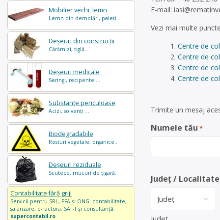
E-mail:
iasi@rematinv
Mobilier vechi, lemn
Lemn din demolări, paleți...
Vezi mai multe puncte
Deșeuri din construcții
Centre de co
Cărămizi, tiglă...
Centre de co
Centre de col
Deșeuri medicale
Centre de col
Seringi, recipente ...
Substanțe periculoase
Trimite un mesaj aces
Acizi, solvenți ...
Numele tău
*
Biodegradabile
Resturi vegetale, organice..
Deșeuri reziduale
Scutece, mucuri de țigară..
Județ / Localitate
Contabilitate fără griji
Servicii pentru SRL, PFA și ONG: contabilitate,
salarizare, e-Factura, SAF-T și consultanță.
supercontabil.ro
Județ