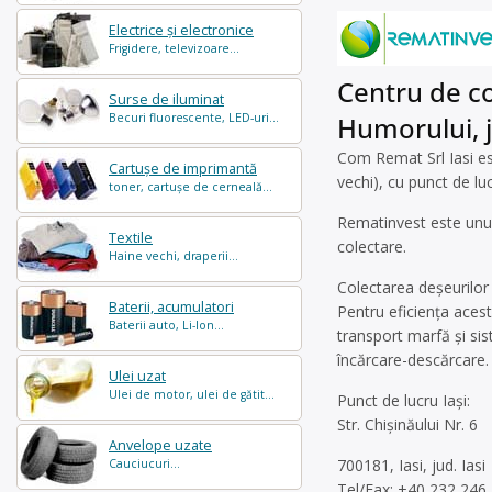
Electrice și electronice
Frigidere, televizoare...
Centru de co
Surse de iluminat
Becuri fluorescente, LED-uri...
Humorului, 
Com Remat Srl Iasi est
Cartușe de imprimantă
vechi), cu punct de lu
toner, cartușe de cerneală...
Rematinvest este unul
Textile
colectare.
Haine vechi, draperii...
Colectarea deșeurilor 
Baterii, acumulatori
Pentru eficiența aces
Baterii auto, Li-Ion...
transport marfă şi sist
încărcare-descărcare.
Ulei uzat
Ulei de motor, ulei de gătit...
Punct de lucru Iași:
Str. Chișinăului Nr. 6
Anvelope uzate
700181, Iasi, jud. Iasi
Cauciucuri...
Tel/Fax: +40 232 246