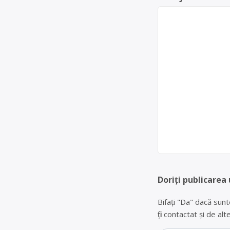
Doriți publicarea 
Bifați "Da" dacă sunt
fiți contactat și de a