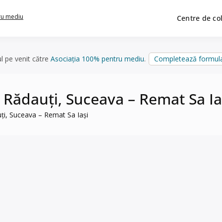
ru mediu
Centre de co
ul pe venit către
Asociația 100% pentru mediu
.
Completează formula
în Rădauți, Suceava – Remat Sa Ia
auți, Suceava – Remat Sa Iași