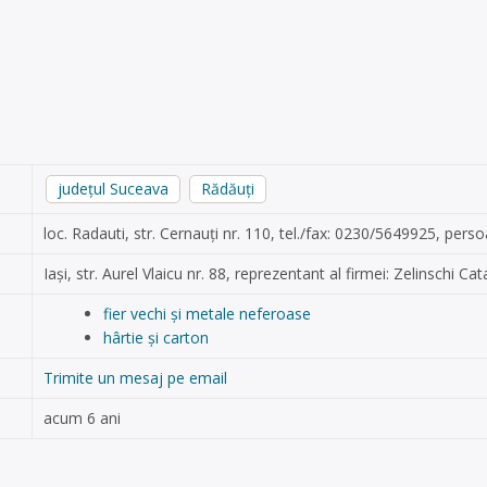
județul Suceava
Rădăuți
loc. Radauti, str. Cernauți nr. 110, tel./fax: 0230/5649925, per
Iași, str. Aurel Vlaicu nr. 88, reprezentant al firmei: Zelinschi Ca
fier vechi și metale neferoase
hârtie și carton
Trimite un mesaj pe email
acum 6 ani