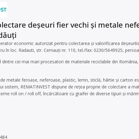
lectare deșeuri fier vechi și metale nefe
dăuți
rator economic autorizat pentru colectarea și valorificarea deșeurilor 
cru în loc. Radauti, str. Cernauți nr. 110, tel./fax: 0230/5649925, pers
 dintre cei mai mari procesatori de materiale reciclabile din Români
de metale feroase, neferoase, plastic, lemn, sticlă, hârtie și carton es
tui sistem, REMATINVEST dispune de reţea proprie de colectare a mater
eme roll on / roll off, încărcătoare cu graifer de diverse tipuri şi mări
 484