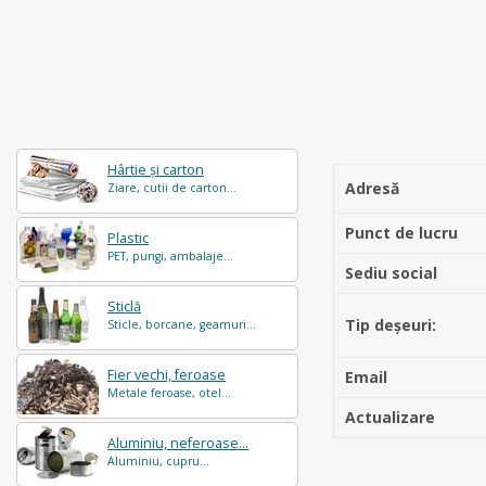
Hârtie și carton
Adresă
Ziare, cutii de carton...
Punct de lucru
Plastic
PET, pungi, ambalaje...
Sediu social
Sticlă
Tip deșeuri:
Sticle, borcane, geamuri...
Fier vechi, feroase
Email
Metale feroase, otel...
Actualizare
Aluminiu, neferoase...
Aluminiu, cupru...