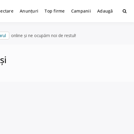
lectare
Anunțuri
Top firme
Campanii
Adaugă
rul
online și ne ocupăm noi de restul!
și