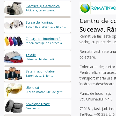
Electrice și electronice
Frigidere, televizoare...
Centru de co
Surse de iluminat
Becuri fluorescente, LED-uri...
Suceava, Ră
Remat Sa Iași este ope
Cartușe de imprimantă
vechi), cu punct de lu
toner, cartușe de cerneală...
Rematinvest este unul
Textile
colectare.
Haine vechi, draperii...
Colectarea deșeurilor 
Baterii, acumulatori
Pentru eficiența aces
Baterii auto, Li-Ion...
transport marfă şi sist
încărcare-descărcare.
Ulei uzat
Ulei de motor, ulei de gătit...
Punct de lucru Iași:
Str. Chișinăului Nr. 6
Anvelope uzate
700181, Iasi, jud. Iasi
Cauciucuri...
Tel/Fax: +40 232 246