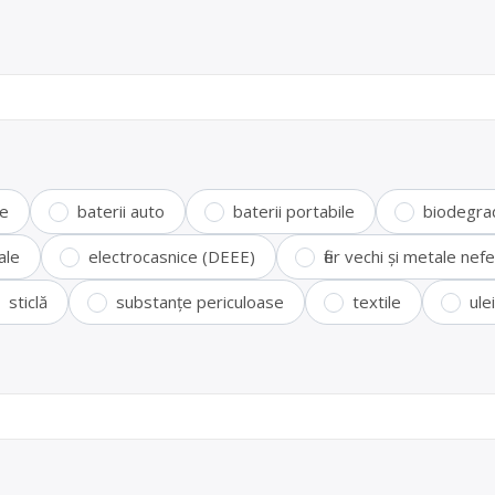
te
baterii auto
baterii portabile
biodegra
ale
electrocasnice (DEEE)
fier vechi și metale ne
sticlă
substanțe periculoase
textile
ule