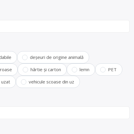
dabile
deșeuri de origine animală
feroase
hârtie și carton
lemn
PET
i uzat
vehicule scoase din uz