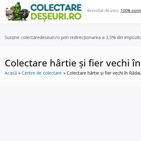
Skip
to
dezvoltat de asoc.
100% pent
content
Susține colectaredeseuri.ro prin redirecționarea a 3,5% din impozit
Colectare hârtie și fier vechi 
Acasă
Centre de colectare
Colectare hârtie și fier vechi în Răd