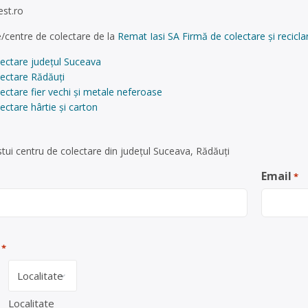
est.ro
/centre de colectare de la
Remat Iasi SA Firmă de colectare și recicla
lectare județul Suceava
lectare Rădăuți
ectare fier vechi și metale neferoase
ectare hârtie și carton
tui centru de colectare din județul Suceava, Rădăuți
Email
*
*
Localitate