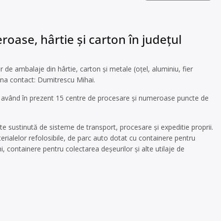
roase, hârtie și carton în județul
de ambalaje din hârtie, carton și metale (oțel, aluminiu, fier
oana contact: Dumitrescu Mihai.
a, având în prezent 15 centre de procesare și numeroase puncte de
te sustinută de sisteme de transport, procesare și expeditie proprii.
ialelor refolosibile, de parc auto dotat cu containere pentru
mi, containere pentru colectarea deşeurilor și alte utilaje de