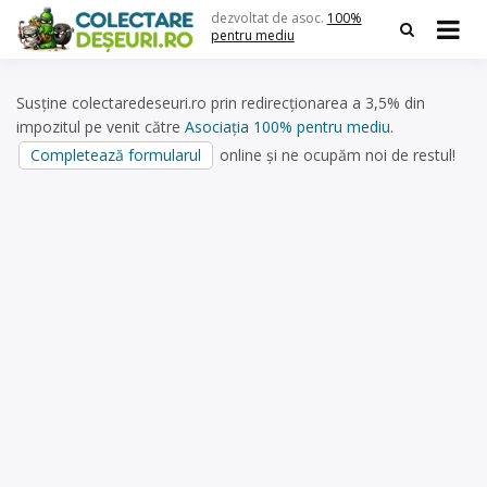
Skip
dezvoltat de asoc.
100%
to
pentru mediu
content
Susține colectaredeseuri.ro prin redirecționarea a 3,5% din
impozitul pe venit către
Asociația 100% pentru mediu
.
Completează formularul
online și ne ocupăm noi de restul!