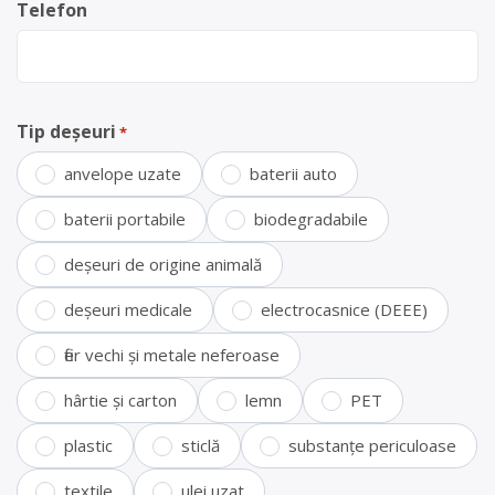
Telefon
Tip deșeuri
*
anvelope uzate
baterii auto
baterii portabile
biodegradabile
deșeuri de origine animală
deșeuri medicale
electrocasnice (DEEE)
fier vechi și metale neferoase
hârtie și carton
lemn
PET
plastic
sticlă
substanțe periculoase
textile
ulei uzat