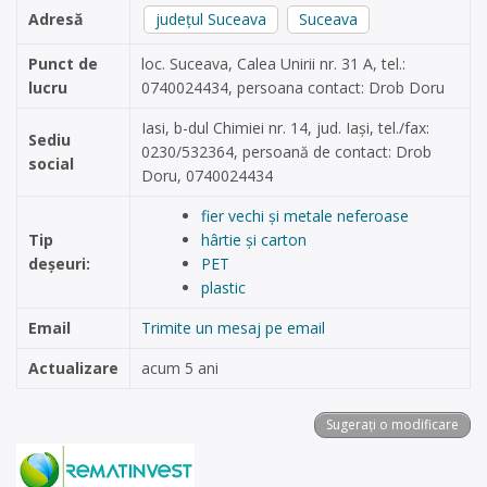
Adresă
județul Suceava
Suceava
Punct de
loc. Suceava, Calea Unirii nr. 31 A, tel.:
lucru
0740024434, persoana contact: Drob Doru
Iasi, b-dul Chimiei nr. 14, jud. Iași, tel./fax:
Sediu
0230/532364, persoană de contact: Drob
social
Doru, 0740024434
fier vechi și metale neferoase
Tip
hârtie și carton
deșeuri:
PET
plastic
Email
Trimite un mesaj pe email
Actualizare
acum 5 ani
Sugerați o modificare