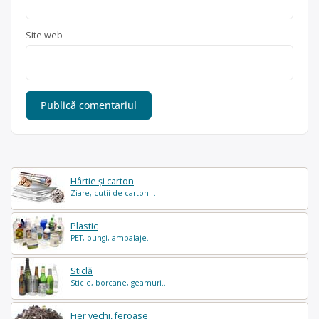
Site web
Hârtie și carton
Ziare, cutii de carton...
Plastic
PET, pungi, ambalaje...
Sticlă
Sticle, borcane, geamuri...
Fier vechi, feroase