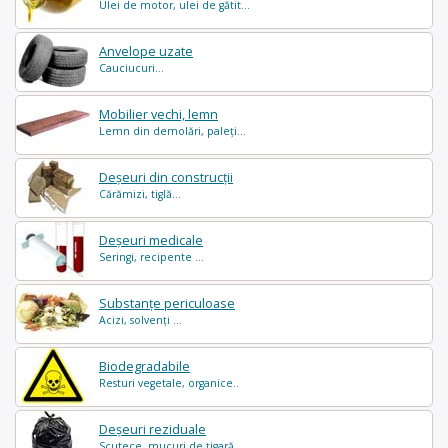
Ulei de motor, ulei de gătit...
Anvelope uzate
Cauciucuri...
Mobilier vechi, lemn
Lemn din demolări, paleți...
Deșeuri din construcții
Cărămizi, tiglă...
Deșeuri medicale
Seringi, recipente ...
Substanțe periculoase
Acizi, solvenți ...
Biodegradabile
Resturi vegetale, organice..
Deșeuri reziduale
Scutece, mucuri de țigară..