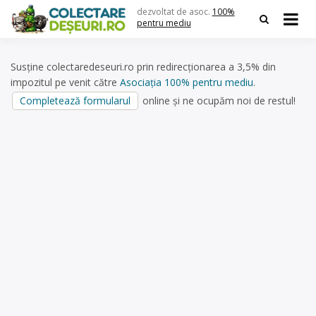
Skip
dezvoltat de asoc.
100%
to
pentru mediu
content
Susține colectaredeseuri.ro prin redirecționarea a 3,5% din
impozitul pe venit către
Asociația 100% pentru mediu
.
Completează formularul
online și ne ocupăm noi de restul!