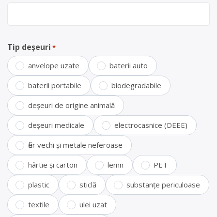
Tip deșeuri
*
anvelope uzate
baterii auto
baterii portabile
biodegradabile
deșeuri de origine animală
deșeuri medicale
electrocasnice (DEEE)
fier vechi și metale neferoase
hârtie și carton
lemn
PET
plastic
sticlă
substanțe periculoase
textile
ulei uzat