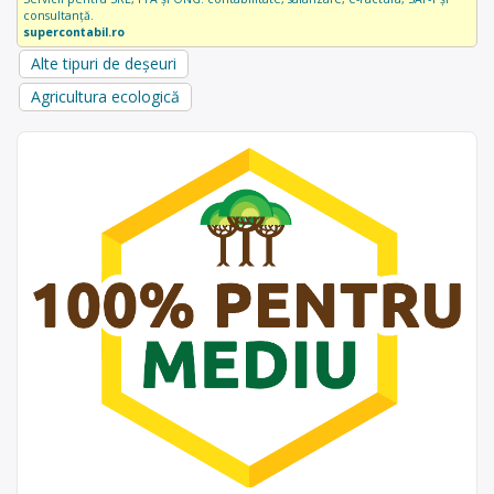
consultanță.
supercontabil.ro
Alte tipuri de deșeuri
Agricultura ecologică