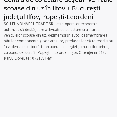
scoase din uz în Ilfov + București,
județul Ilfov, Popești-Leordeni
SC TEHNOINVEST TRADE SRL este operator economic
autorizat să desfăşoare activităţi de colectare şi tratare a
vehiculelor scoase din uz, dezmembrări auto, dezmembrarea
părtilor componente și sortarea lor, predarea lor către reciclatori
în vederea coincinerării, recuperarii energiei și materiilor prime,
cu punct de lucru în Popești – Leordeni, Şos Olteniței nr 218,
Parvu Dorel, tel: 0731731481