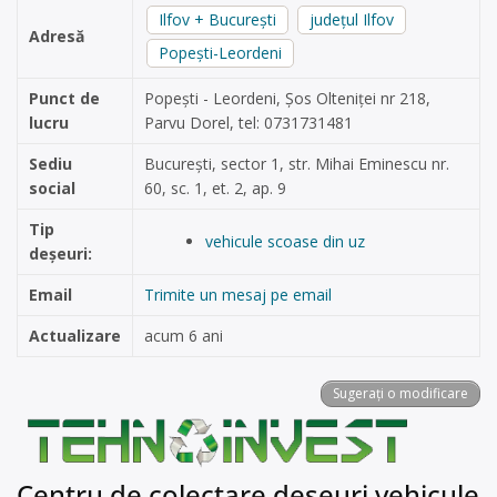
Ilfov + București
județul Ilfov
Adresă
Popești-Leordeni
Punct de
Popești - Leordeni, Şos Olteniței nr 218,
lucru
Parvu Dorel, tel: 0731731481
Sediu
București, sector 1, str. Mihai Eminescu nr.
social
60, sc. 1, et. 2, ap. 9
Tip
vehicule scoase din uz
deșeuri:
Email
Trimite un mesaj pe email
Actualizare
acum 6 ani
Sugerați o modificare
Centru de colectare deșeuri vehicule