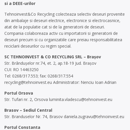
si a DEEE-urilor
Tehnoinvest&Co Recycling colecteaza selectiv deseuri provenite
din ambalaje si deseuri electrice, electronice si electrocasnice,
atat de la populatie cat si de la generatorii de deseuri.
Compania colaboreaza activ cu importatorii si generatorii de
deseuri precum si cu organizatiile care preiau responsabilitatea
reciclarii deseurilor cu regim special.
SC TEHNOINVEST & CO RECYCLING SRL – Brașov
Str. Brândușelor nr.74, et. 2, ap.18-19 Jud. Brașov
CUI: RO 14463250
Tel: 0268/317.553; fax: 0268/317.554
recycling@tehnoinvest.eu
Administrator: Nenciu Ioan Adrian
Portul Orsova
Str. Tufari nr. 2, Orsova
luminita.vladescu@tehnoinvest.eu
Brasov – Sediul Central
Str. Branduselor Nr. 74, Brasov
daniela.zugravu@tehnoinvest.eu
Portul Constanta