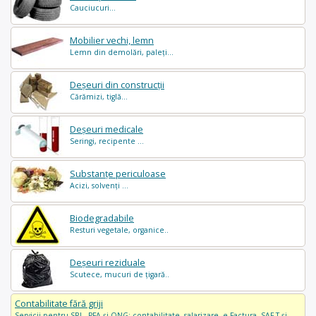
Cauciucuri...
Mobilier vechi, lemn
Lemn din demolări, paleți...
Deșeuri din construcții
Cărămizi, tiglă...
Deșeuri medicale
Seringi, recipente ...
Substanțe periculoase
Acizi, solvenți ...
Biodegradabile
Resturi vegetale, organice..
Deșeuri reziduale
Scutece, mucuri de țigară..
Contabilitate fără griji
Servicii pentru SRL, PFA și ONG: contabilitate, salarizare, e-Factura, SAF-T și