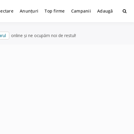
lectare
Anunțuri
Top firme
Campanii
Adaugă
rul
online și ne ocupăm noi de restul!