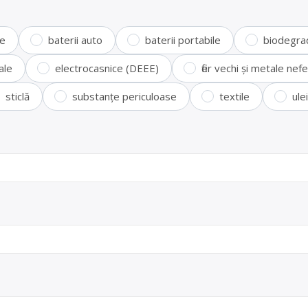
te
baterii auto
baterii portabile
biodegra
ale
electrocasnice (DEEE)
fier vechi și metale ne
sticlă
substanțe periculoase
textile
ule