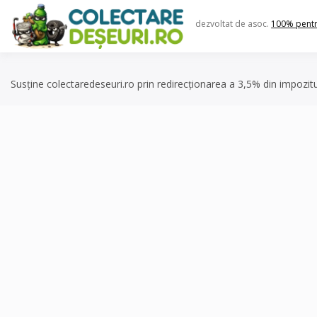
Skip
to
dezvoltat de asoc.
100% pent
content
Susține colectaredeseuri.ro prin redirecționarea a 3,5% din impozit