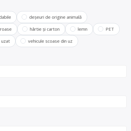
dabile
deșeuri de origine animală
feroase
hârtie și carton
lemn
PET
i uzat
vehicule scoase din uz