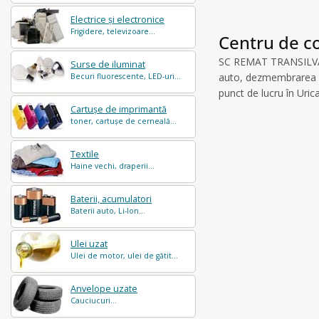
Electrice și electronice
Frigidere, televizoare...
Centru de co
SC REMAT TRANSILVANI
Surse de iluminat
auto, dezmembrarea păr
Becuri fluorescente, LED-uri...
punct de lucru în Uri
Cartușe de imprimantă
toner, cartușe de cerneală...
Textile
Haine vechi, draperii...
Baterii, acumulatori
Baterii auto, Li-Ion...
Ulei uzat
Ulei de motor, ulei de gătit...
Anvelope uzate
Cauciucuri...