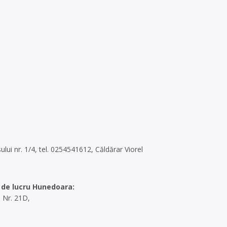
ului nr. 1/4, tel. 0254541612, Căldărar Viorel
de lucru Hunedoara:
 Nr. 21D,