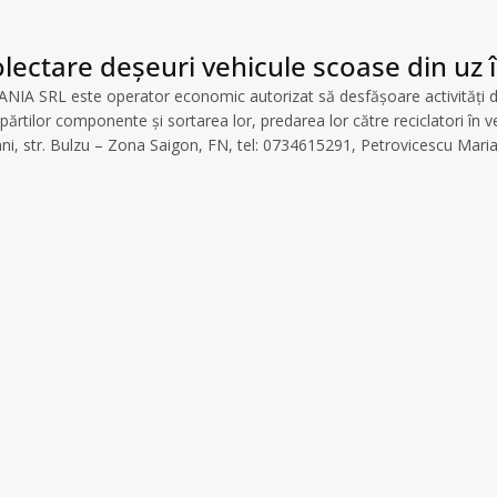
lectare deșeuri vehicule scoase din uz 
A SRL este operator economic autorizat să desfăşoare activităţi de 
tilor componente și sortarea lor, predarea lor către reciclatori în ved
cani, str. Bulzu – Zona Saigon, FN, tel: 0734615291, Petrovicescu Mari