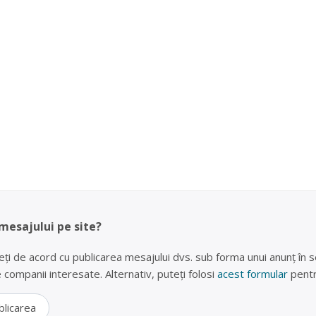
 mesajului pe site?
eți de acord cu publicarea mesajului dvs. sub forma unui anunț în se
lte companii interesate. Alternativ, puteți folosi
acest formular
pentr
blicarea