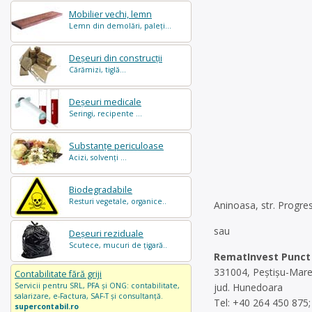
Mobilier vechi, lemn
Lemn din demolări, paleți...
Deșeuri din construcții
Cărămizi, tiglă...
Deșeuri medicale
Seringi, recipente ...
Substanțe periculoase
Acizi, solvenți ...
Biodegradabile
Resturi vegetale, organice..
Aninoasa, str. Progres
sau
Deșeuri reziduale
Scutece, mucuri de țigară..
RematInvest Punct 
331004, Peștișu-Mare
Contabilitate fără griji
jud. Hunedoara
Servicii pentru SRL, PFA și ONG: contabilitate,
salarizare, e-Factura, SAF-T și consultanță.
Tel: +40 264 450 875;
supercontabil.ro