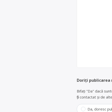
Doriți publicarea
Bifați "Da" dacă sunt
fiți contactat și de a
Da, doresc pu