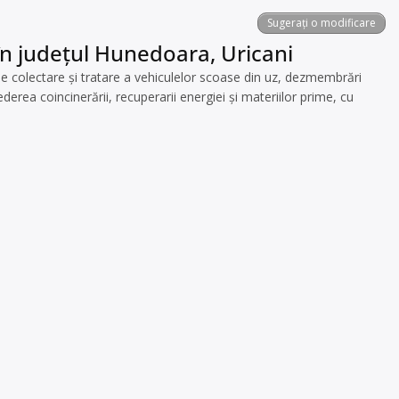
Sugerați o modificare
în județul Hunedoara, Uricani
colectare şi tratare a vehiculelor scoase din uz, dezmembrări
erea coincinerării, recuperarii energiei și materiilor prime, cu
a