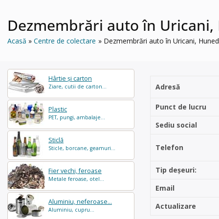
Dezmembrări auto în Uricani
Acasă
Centre de colectare
Dezmembrări auto în Uricani, Hun
Hârtie și carton
Adresă
Ziare, cutii de carton...
Punct de lucru
Plastic
PET, pungi, ambalaje...
Sediu social
Sticlă
Telefon
Sticle, borcane, geamuri...
Tip deșeuri:
Fier vechi, feroase
Metale feroase, otel...
Email
Aluminiu, neferoase...
Actualizare
Aluminiu, cupru...