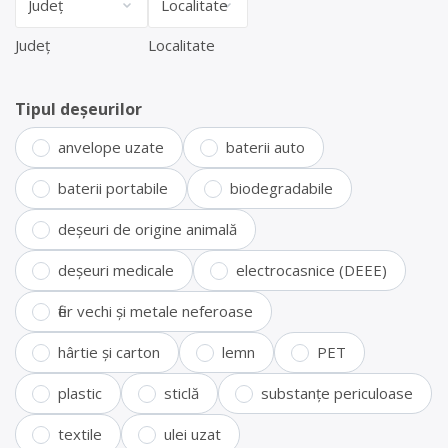
Județ
Localitate
Tipul deșeurilor
anvelope uzate
baterii auto
baterii portabile
biodegradabile
deșeuri de origine animală
deșeuri medicale
electrocasnice (DEEE)
fier vechi și metale neferoase
hârtie și carton
lemn
PET
plastic
sticlă
substanțe periculoase
textile
ulei uzat