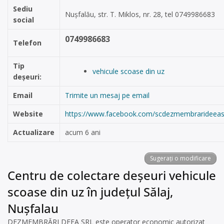
Sediu
Nușfalău, str. T. Miklos, nr. 28, tel 0749986683
social
0749986683
Telefon
Tip
vehicule scoase din uz
deșeuri:
Email
Trimite un mesaj pe email
Website
https://www.facebook.com/scdezmembrarideeasr
Actualizare
acum 6 ani
Sugerați o modificare
Centru de colectare deșeuri vehicule
scoase din uz în județul Sălaj,
Nuşfalau
DEZMEMBRĂRI DEEA SRL este operator economic autorizat