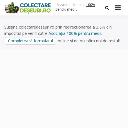
Skip
dezvoltat de asoc.
100%
to
pentru mediu
content
Susține colectaredeseuri.ro prin redirecționarea a 3,5% din
impozitul pe venit către
Asociația 100% pentru mediu
.
Completează formularul
online și ne ocupăm noi de restul!