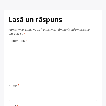
spălat, frigidere, telefoane mobile
articole
etc. Punctul de lucru al centrului de
colectare este în Comuna Nuşfalau
jud. Salaj
Lasă un răspuns
Centru de colectare
electrocasnice (DEEE)
, în
Adresa ta de email nu va fi publicată.
Câmpurile obligatorii sunt
marcate cu
*
județul Sălaj
Nuşfalau
Comentariu
*
Nume
*