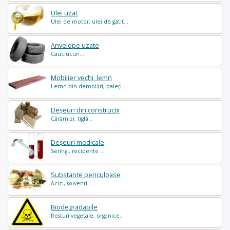
Ulei uzat
Ulei de motor, ulei de gătit...
Anvelope uzate
Cauciucuri...
Mobilier vechi, lemn
Lemn din demolări, paleți...
Deșeuri din construcții
Cărămizi, tiglă...
Deșeuri medicale
Seringi, recipente ...
Substanțe periculoase
Acizi, solvenți ...
Biodegradabile
Resturi vegetale, organice..