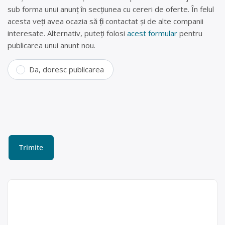
sub forma unui anunț în secțiunea cu cereri de oferte. În felul
acesta veți avea ocazia să fiți contactat și de alte companii
interesate. Alternativ, puteți folosi
acest formular
pentru
publicarea unui anunt nou.
Da, doresc publicarea
Parc dezmembrări auto,
casare rabla Orăștie
CLAUSS SERVICE SRL este operator