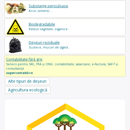
Substanțe periculoase
Acizi, solvenți ...
Biodegradabile
Resturi vegetale, organice..
Deșeuri reziduale
Scutece, mucuri de țigară..
Contabilitate fără griji
Servicii pentru SRL, PFA și ONG: contabilitate, salarizare, e-Factura, SAF-T și
consultanță.
supercontabil.ro
Alte tipuri de deșeuri
Agricultura ecologică