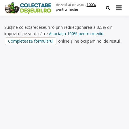
Skip
dezvoltat de asoc.
100%
to
pentru mediu
content
Susține colectaredeseuri.ro prin redirecționarea a 3,5% din
impozitul pe venit către
Asociația 100% pentru mediu
.
Completează formularul
online și ne ocupăm noi de restul!