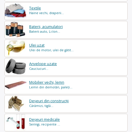
Textile
Haine vechi, draperii...
Baterii, acumulatori
Baterii auto, Li-Ion...
Ulei uzat
Ulei de motor, ulei de gătit...
Anvelope uzate
Cauciucuri...
Mobilier vechi, lemn
Lemn din demolări, paleți...
Deșeuri din construcții
Cărămizi, tiglă...
Deșeuri medicale
Seringi, recipente ...