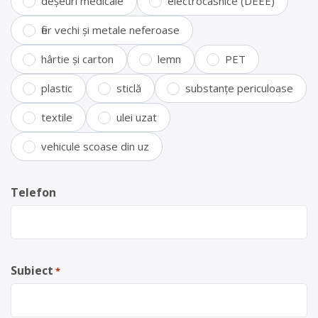
deșeuri medicale
electrocasnice (DEEE)
fier vechi și metale neferoase
hârtie și carton
lemn
PET
plastic
sticlă
substanțe periculoase
textile
ulei uzat
vehicule scoase din uz
Telefon
Subiect
*