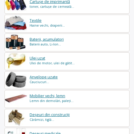
Cartușe de imprimantă
toner, cartușe de cerneală...
Textile
Haine vechi, draperii...
Baterii, acumulatori
Baterii auto, Li-Ion...
Ulei uzat
Ulei de motor, ulei de gătit...
Anvelope uzate
Cauciucuri...
Mobilier vechi, lemn
Lemn din demolări, paleți...
Deșeuri din construcții
Cărămizi, tiglă...
Deșeuri medicale