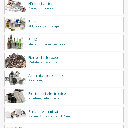
Hârtie și carton
Ziare, cutii de carton...
Plastic
PET, pungi, ambalaje...
Sticlă
Sticle, borcane, geamuri...
Fier vechi, feroase
Metale feroase, otel...
Aluminiu, neferoase...
Aluminiu, cupru...
Electrice și electronice
Frigidere, televizoare...
Surse de iluminat
Becuri fluorescente, LED-uri...