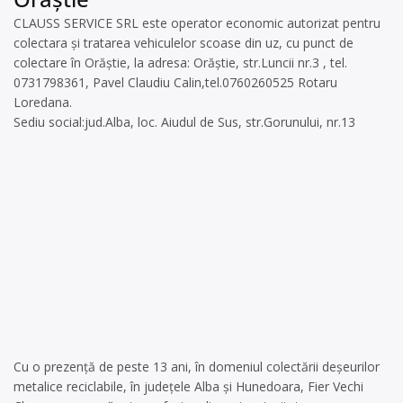
CLAUSS SERVICE SRL este operator economic autorizat pentru
colectara și tratarea vehiculelor scoase din uz, cu punct de
colectare în Orăștie, la adresa: Orăștie, str.Luncii nr.3 , tel.
0731798361, Pavel Claudiu Calin,tel.0760260525 Rotaru
Loredana.
Sediu social:jud.Alba, loc. Aiudul de Sus, str.Gorunului, nr.13
Cu o prezență de peste 13 ani, în domeniul colectării deșeurilor
metalice reciclabile, în județele Alba și Hunedoara, Fier Vechi