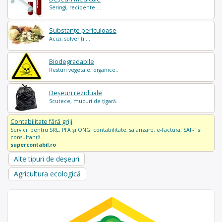
Seringi, recipente ...
Substanțe periculoase
Acizi, solvenți ...
Biodegradabile
Resturi vegetale, organice..
Deșeuri reziduale
Scutece, mucuri de țigară..
Contabilitate fără griji
Servicii pentru SRL, PFA și ONG: contabilitate, salarizare, e-Factura, SAF-T și
consultanță.
supercontabil.ro
Alte tipuri de deșeuri
Agricultura ecologică