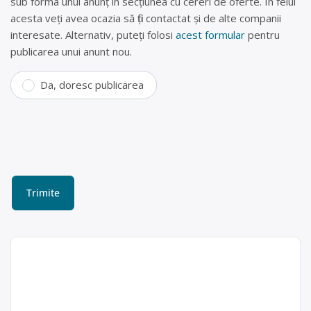
sub forma unui anunț în secțiunea cu cereri de oferte. În felul
acesta veți avea ocazia să fiți contactat și de alte companii
interesate. Alternativ, puteți folosi
acest formular
pentru
publicarea unui anunt nou.
Da, doresc publicarea
Dezmembrări auto, rabla
Orăștie
AUTO LINES GMG SRL este operator
economic autorizat pentru colectara
Auto Lines Gmg