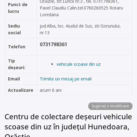
Orăștie, str.Luncii nr.3 , tel. 0731798361,
Punct de
Pavel Claudiu Calin,tel.0760260525 Rotaru
lucru
Loredana
Sediu
jud.Alba, loc. Aiudul de Sus, str.Gorunului,
social
nr.13
0731798361
Telefon
Tip
vehicule scoase din uz
deșeuri:
Email
Trimite un mesaj pe email
Actualizare
acum 6 ani
Sugerați o modificare
Centru de colectare deșeuri vehicule
scoase din uz în județul Hunedoara,
Orăștie