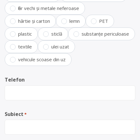
fier vechi și metale neferoase
hârtie și carton
lemn
PET
plastic
sticlă
substanțe periculoase
textile
ulei uzat
vehicule scoase din uz
Telefon
Subiect
*