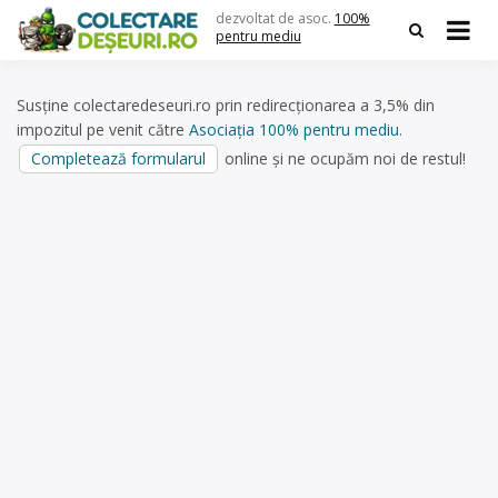
Skip
dezvoltat de asoc.
100%
to
pentru mediu
content
Susține colectaredeseuri.ro prin redirecționarea a 3,5% din
impozitul pe venit către
Asociația 100% pentru mediu
.
Completează formularul
online și ne ocupăm noi de restul!