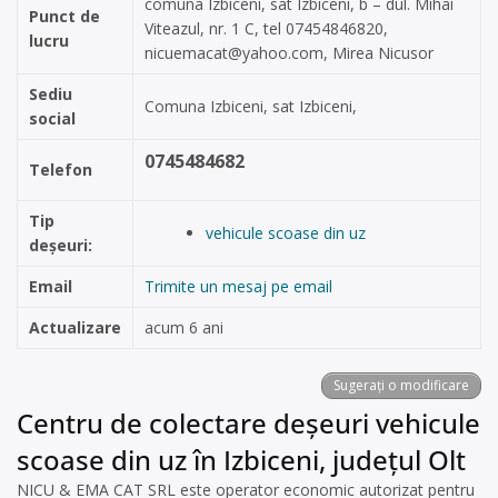
comuna Izbiceni, sat Izbiceni, b – dul. Mihai
Punct de
Viteazul, nr. 1 C, tel 07454846820,
lucru
nicuemacat@yahoo.com
, Mirea Nicusor
Sediu
Comuna Izbiceni, sat Izbiceni,
social
0745484682
Telefon
Tip
vehicule scoase din uz
deșeuri:
Email
Trimite un mesaj pe email
Actualizare
acum 6 ani
Sugerați o modificare
Centru de colectare deșeuri vehicule
scoase din uz în Izbiceni, județul Olt
NICU & EMA CAT SRL este operator economic autorizat pentru