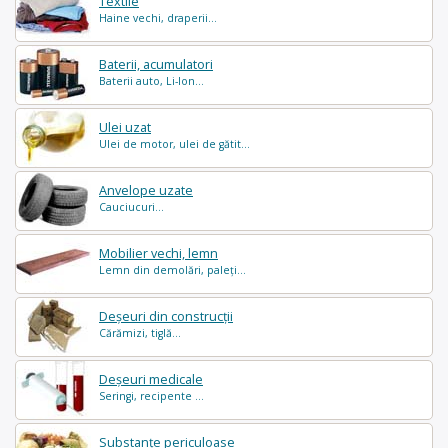
Textile
Haine vechi, draperii...
Baterii, acumulatori
Baterii auto, Li-Ion...
Ulei uzat
Ulei de motor, ulei de gătit...
Anvelope uzate
Cauciucuri...
Mobilier vechi, lemn
Lemn din demolări, paleți...
Deșeuri din construcții
Cărămizi, tiglă...
Deșeuri medicale
Seringi, recipente ...
Substanțe periculoase