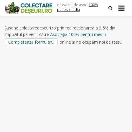
Skip
dezvoltat de asoc.
100%
to
pentru mediu
content
Susține colectaredeseuri.ro prin redirecționarea a 3,5% din
impozitul pe venit către
Asociația 100% pentru mediu
.
Completează formularul
online și ne ocupăm noi de restul!