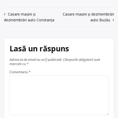
acum 6 ani
Colectăm deșeuri de: hârtie, sticlă,
doze de aluminiu, electronice și
0753080006
electrocasnice, fier, cupru, aluminiu,
Navigare
Casare mașini și
Casare mașini și dezmembrări
Trimite un mesaj
alamă, baterii auto, oferim transport
dezmembrări auto Constanța
auto Buzău
în
la cantități mai mari, dispuși să
colaborăm cu lichidatori finali, nr. de
articole
tel. 0752544454, 0753080006!
Ofertă colectare
baterii auto
,
fier
Lasă un răspuns
vechi și metale neferoase
,
hârtie
,
lemn
,
sticlă
, în
Adresa ta de email nu va fi publicată.
Câmpurile obligatorii sunt
marcate cu
*
Comentariu
*