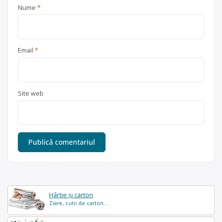
Nume
*
Email
*
Site web
Hârtie și carton
Ziare, cutii de carton...