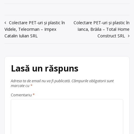
str. Mihail
Valu Traian, str. Mihail Eminescu nr.
Eminescu nr. 175
175.
acum 6 ani
Navigare
Centru de colectare
Colectare PET-uri și plastic în
fier vechi și
Colectare PET-uri și plastic în
metale neferoase
, în
Videle, Teleorman – Impex
Ianca, Brăila – Total Home
Trimite un mesaj
în
Catalin Iulian SRL
Construct SRL
județul Constanța
articole
Valu Traian
Lasă un răspuns
Adresa ta de email nu va fi publicată.
Câmpurile obligatorii sunt
marcate cu
*
Comentariu
*