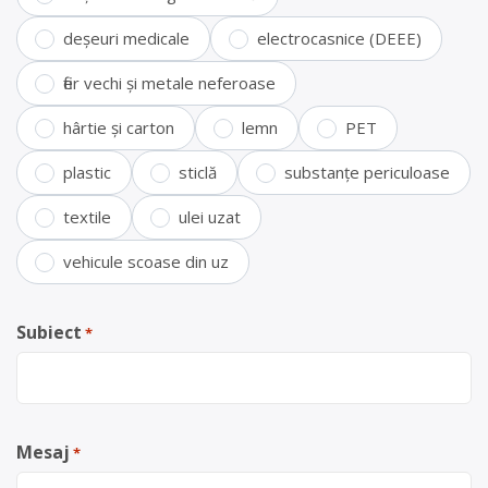
deșeuri medicale
electrocasnice (DEEE)
fier vechi și metale neferoase
hârtie și carton
lemn
PET
plastic
sticlă
substanțe periculoase
textile
ulei uzat
vehicule scoase din uz
Subiect
*
Mesaj
*