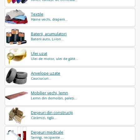
Textile
Haine vechi, draperii...
Baterii, acumulatori
Baterii auto, Li-Ion...
Ulei uzat
Ulei de motor, ulei de gătit...
Anvelope uzate
Cauciucuri...
Mobilier vechi, lemn
Lemn din demolări, paleți...
Deșeuri din construcții
Cărămizi, tiglă...
Deșeuri medicale
Seringi, recipente ...