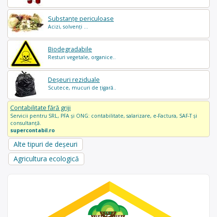
Substanțe periculoase
Acizi, solvenți ...
Biodegradabile
Resturi vegetale, organice..
Deșeuri reziduale
Scutece, mucuri de țigară..
Contabilitate fără griji
Servicii pentru SRL, PFA și ONG: contabilitate, salarizare, e-Factura, SAF-T și
consultanță.
supercontabil.ro
Alte tipuri de deșeuri
Agricultura ecologică