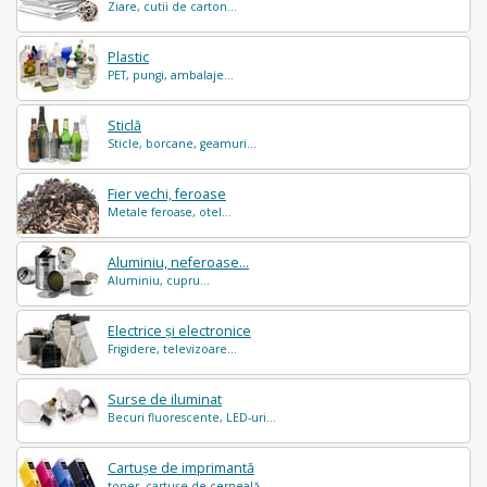
Ziare, cutii de carton...
Plastic
PET, pungi, ambalaje...
Sticlă
Sticle, borcane, geamuri...
Fier vechi, feroase
Metale feroase, otel...
Aluminiu, neferoase...
Aluminiu, cupru...
Electrice și electronice
Frigidere, televizoare...
Surse de iluminat
Becuri fluorescente, LED-uri...
Cartușe de imprimantă
toner, cartușe de cerneală...