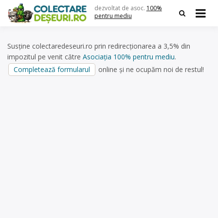
Skip
dezvoltat de asoc.
100%
to
pentru mediu
content
Susține colectaredeseuri.ro prin redirecționarea a 3,5% din
impozitul pe venit către
Asociația 100% pentru mediu
.
Completează formularul
online și ne ocupăm noi de restul!