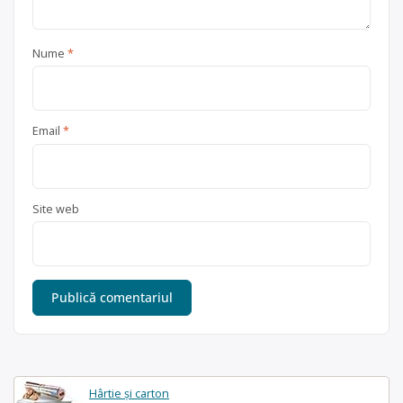
Nume
*
Email
*
Site web
Hârtie și carton