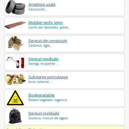
Anvelope uzate
Cauciucuri...
Mobilier vechi, lemn
Lemn din demolări, paleți...
Deșeuri din construcții
Cărămizi, tiglă...
Deșeuri medicale
Seringi, recipente ...
Substanțe periculoase
Acizi, solvenți ...
Biodegradabile
Resturi vegetale, organice..
Deșeuri reziduale
Scutece, mucuri de țigară..