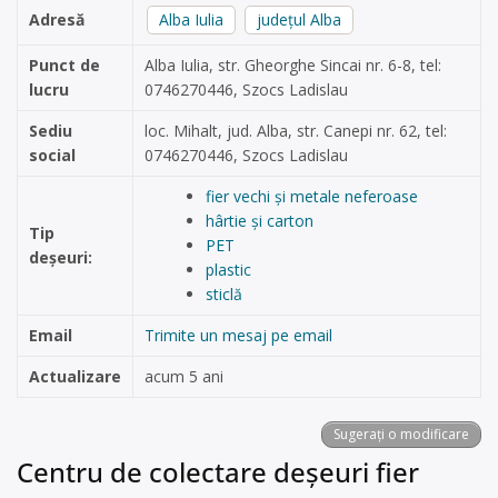
Adresă
Alba Iulia
județul Alba
Punct de
Alba Iulia, str. Gheorghe Sincai nr. 6-8, tel:
lucru
0746270446, Szocs Ladislau
Sediu
loc. Mihalt, jud. Alba, str. Canepi nr. 62, tel:
social
0746270446, Szocs Ladislau
fier vechi și metale neferoase
hârtie și carton
Tip
PET
deșeuri:
plastic
sticlă
Email
Trimite un mesaj pe email
Actualizare
acum 5 ani
Sugerați o modificare
Centru de colectare deșeuri fier