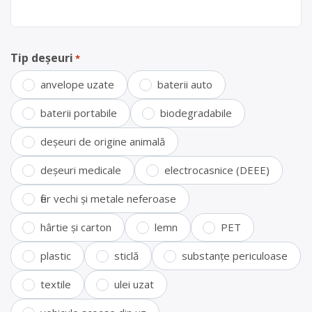
Tip deșeuri
*
anvelope uzate
baterii auto
baterii portabile
biodegradabile
deșeuri de origine animală
deșeuri medicale
electrocasnice (DEEE)
fier vechi și metale neferoase
hârtie și carton
lemn
PET
plastic
sticlă
substanțe periculoase
textile
ulei uzat