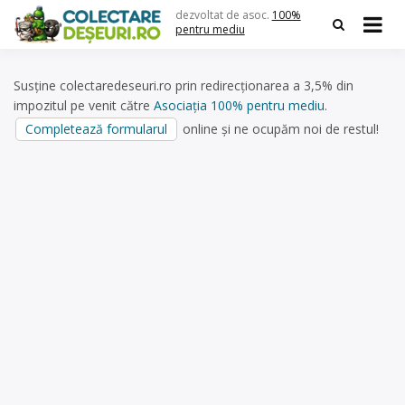
Skip
dezvoltat de asoc.
100%
to
pentru mediu
content
Susține colectaredeseuri.ro prin redirecționarea a 3,5% din
impozitul pe venit către
Asociația 100% pentru mediu
.
Completează formularul
online și ne ocupăm noi de restul!