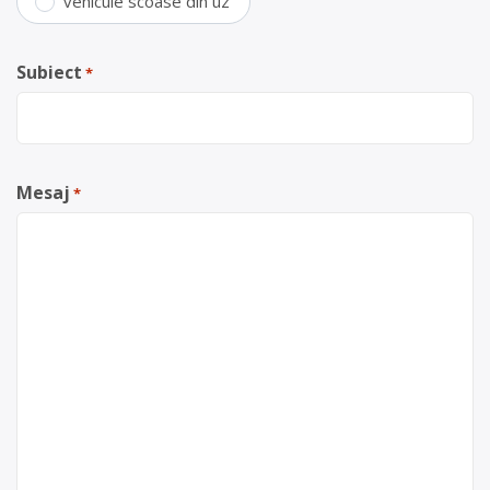
vehicule scoase din uz
Subiect
*
Mesaj
*