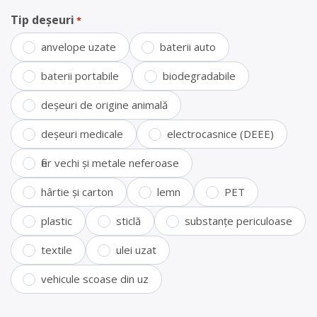
Tip deșeuri
*
anvelope uzate
baterii auto
baterii portabile
biodegradabile
deșeuri de origine animală
deșeuri medicale
electrocasnice (DEEE)
fier vechi și metale neferoase
hârtie și carton
lemn
PET
plastic
sticlă
substanțe periculoase
textile
ulei uzat
vehicule scoase din uz