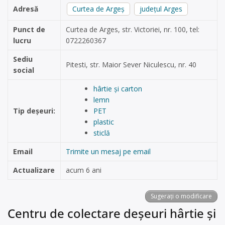
Adresă
Curtea de Argeș
județul Arges
Punct de
Curtea de Arges, str. Victoriei, nr. 100, tel:
lucru
0722260367
Sediu
Pitesti, str. Maior Sever Niculescu, nr. 40
social
hârtie și carton
lemn
Tip deșeuri:
PET
plastic
sticlă
Email
Trimite un mesaj pe email
Actualizare
acum 6 ani
Sugerați o modificare
Centru de colectare deșeuri hârtie și