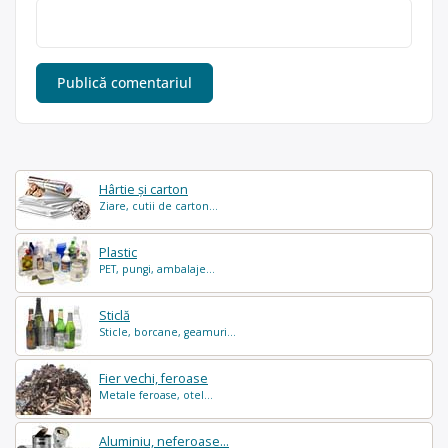
Hârtie și carton
Ziare, cutii de carton...
Plastic
PET, pungi, ambalaje...
Sticlă
Sticle, borcane, geamuri...
Fier vechi, feroase
Metale feroase, otel...
Aluminiu, neferoase...