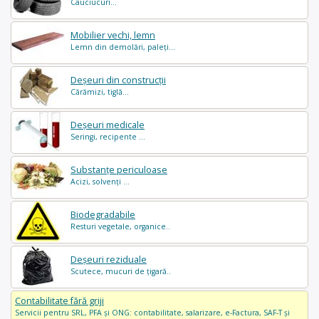
Cauciucuri...
Mobilier vechi, lemn
Lemn din demolări, paleți...
Deșeuri din construcții
Cărămizi, tiglă...
Deșeuri medicale
Seringi, recipente ...
Substanțe periculoase
Acizi, solvenți ...
Biodegradabile
Resturi vegetale, organice..
Deșeuri reziduale
Scutece, mucuri de țigară..
Contabilitate fără griji
Servicii pentru SRL, PFA și ONG: contabilitate, salarizare, e-Factura, SAF-T și