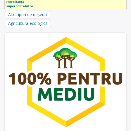
consultanță.
supercontabil.ro
Alte tipuri de deșeuri
Agricultura ecologică