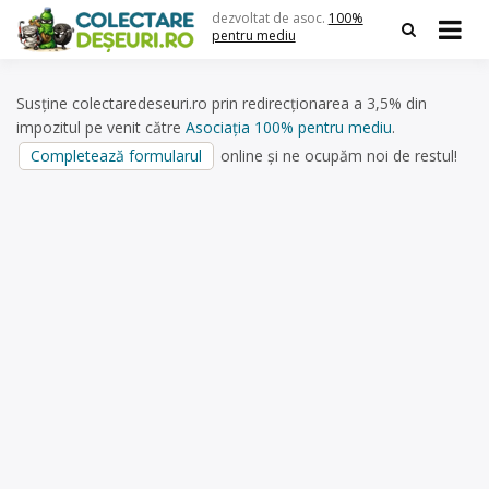
Skip
dezvoltat de asoc.
100%
to
pentru mediu
content
Susține colectaredeseuri.ro prin redirecționarea a 3,5% din
impozitul pe venit către
Asociația 100% pentru mediu
.
Completează formularul
online și ne ocupăm noi de restul!