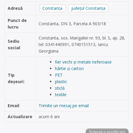
Adresă
Constanța
județul Constanța
Punct de
Constanta, DN 3, Parcela A 903/18
lucru
Constanta, sos. Mangaliei nr. 93, bl. S, ap. 28,
Sediu
tel: 0341440991, 0740151513, Iancu
social
Georgiana
fier vechi și metale neferoase
hârtie și carton
Tip
PET
deșeuri:
plastic
sticlă
textile
Email
Trimite un mesaj pe email
Actualizare
acum 6 ani
Sugerați o modificare