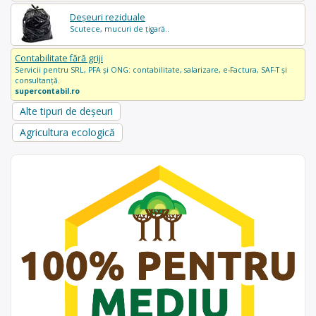
Deșeuri reziduale
Scutece, mucuri de țigară..
Contabilitate fără griji
Servicii pentru SRL, PFA și ONG: contabilitate, salarizare, e-Factura, SAF-T și
consultanță.
supercontabil.ro
Alte tipuri de deșeuri
Agricultura ecologică