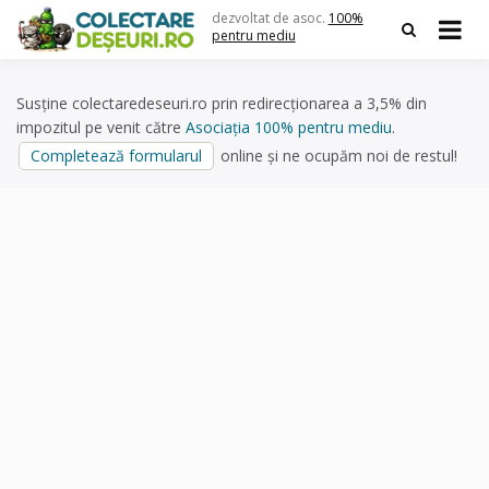
Skip
dezvoltat de asoc.
100%
to
pentru mediu
content
Susține colectaredeseuri.ro prin redirecționarea a 3,5% din
impozitul pe venit către
Asociația 100% pentru mediu
.
Completează formularul
online și ne ocupăm noi de restul!