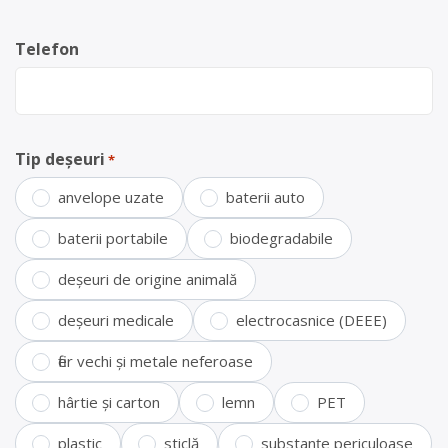
Telefon
Tip deșeuri
*
anvelope uzate
baterii auto
baterii portabile
biodegradabile
deșeuri de origine animală
deșeuri medicale
electrocasnice (DEEE)
fier vechi și metale neferoase
hârtie și carton
lemn
PET
plastic
sticlă
substanțe periculoase