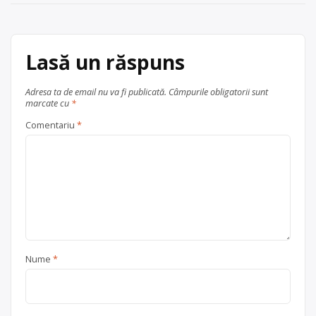
metale neferoase
,
hârtie și
carton
,
plastic
,
sticlă
,
textile
, în
județul Constanța
Medgidia
Lasă un răspuns
Adresa ta de email nu va fi publicată.
Câmpurile obligatorii sunt
marcate cu
*
Comentariu
*
Nume
*