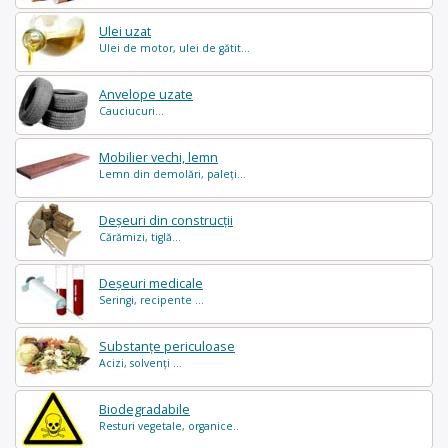
Ulei uzat
Ulei de motor, ulei de gătit...
Anvelope uzate
Cauciucuri...
Mobilier vechi, lemn
Lemn din demolări, paleți...
Deșeuri din construcții
Cărămizi, tiglă...
Deșeuri medicale
Seringi, recipente ...
Substanțe periculoase
Acizi, solvenți ...
Biodegradabile
Resturi vegetale, organice..