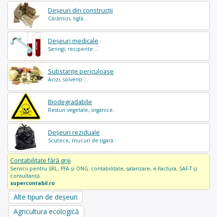
Deșeuri din construcții
Cărămizi, tiglă...
Deșeuri medicale
Seringi, recipente ...
Substanțe periculoase
Acizi, solvenți ...
Biodegradabile
Resturi vegetale, organice..
Deșeuri reziduale
Scutece, mucuri de țigară..
Contabilitate fără griji
Servicii pentru SRL, PFA și ONG: contabilitate, salarizare, e-Factura, SAF-T și
consultanță.
supercontabil.ro
Alte tipuri de deșeuri
Agricultura ecologică