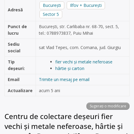
București
Ilfov + București
Adresă
Sector 5
Punct de
București, str. Carlibaba nr. 68-70, sect. 5,
lucru
tel.: 0788973837, Puiu Mihai
Sediu
sat Vlad Tepes, com. Comana, jud. Giurgiu
social
Tip
fier vechi și metale neferoase
deșeuri:
hârtie și carton
Email
Trimite un mesaj pe email
Actualizare
acum 5 ani
Sugerați o modificare
Centru de colectare deșeuri fier
vechi și metale neferoase, hârtie și