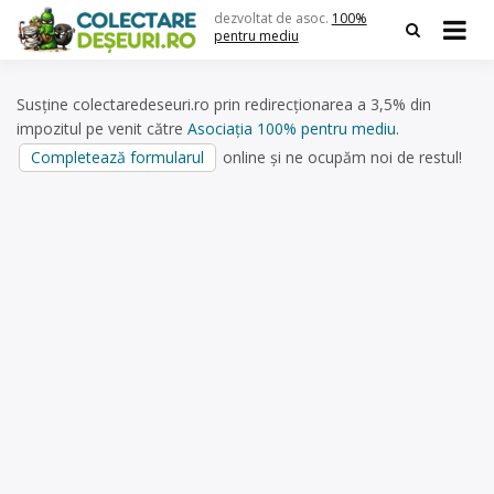
Skip
dezvoltat de asoc.
100%
to
pentru mediu
content
Susține colectaredeseuri.ro prin redirecționarea a 3,5% din
impozitul pe venit către
Asociația 100% pentru mediu
.
Completează formularul
online și ne ocupăm noi de restul!