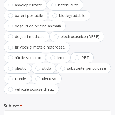
anvelope uzate
baterii auto
baterii portabile
biodegradabile
deșeuri de origine animală
deșeuri medicale
electrocasnice (DEEE)
fier vechi și metale neferoase
hârtie și carton
lemn
PET
plastic
sticlă
substanțe periculoase
textile
ulei uzat
vehicule scoase din uz
Subiect
*