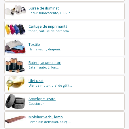
Surse de iluminat
Becuri fluorescente, LED-uri...
Cartușe de imprimantă
toner, cartușe de cerneală...
Textile
Haine vechi, draperii...
Baterii, acumulatori
Baterii auto, Li-Ion...
Ulei uzat
Ulei de motor, ulei de gătit...
Anvelope uzate
Cauciucuri...
Mobilier vechi, lemn
Lemn din demolări, paleți...