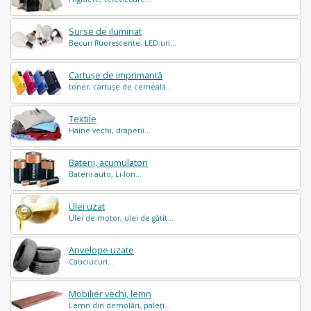
Surse de iluminat
Becuri fluorescente, LED-uri...
Cartușe de imprimantă
toner, cartușe de cerneală...
Textile
Haine vechi, draperii...
Baterii, acumulatori
Baterii auto, Li-Ion...
Ulei uzat
Ulei de motor, ulei de gătit...
Anvelope uzate
Cauciucuri...
Mobilier vechi, lemn
Lemn din demolări, paleți...