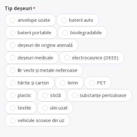
Tip deșeuri
*
anvelope uzate
baterii auto
baterii portabile
biodegradabile
deșeuri de origine animală
deșeuri medicale
electrocasnice (DEEE)
fier vechi și metale neferoase
hârtie și carton
lemn
PET
plastic
sticlă
substanțe periculoase
textile
ulei uzat
vehicule scoase din uz