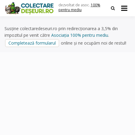
Skip
dezvoltat de asoc.
100%
to
pentru mediu
content
Susține colectaredeseuri.ro prin redirecționarea a 3,5% din
impozitul pe venit către
Asociația 100% pentru mediu
.
Completează formularul
online și ne ocupăm noi de restul!