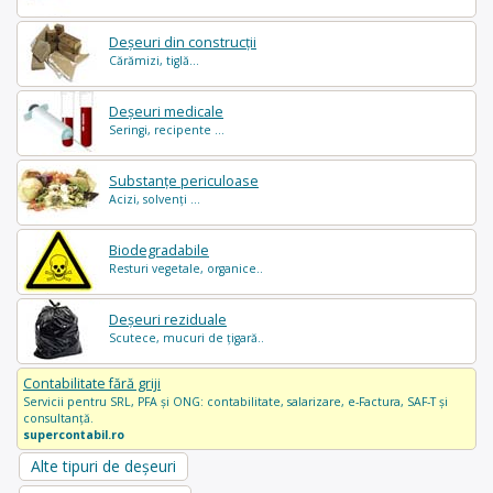
Deșeuri din construcții
Cărămizi, tiglă...
Deșeuri medicale
Seringi, recipente ...
Substanțe periculoase
Acizi, solvenți ...
Biodegradabile
Resturi vegetale, organice..
Deșeuri reziduale
Scutece, mucuri de țigară..
Contabilitate fără griji
Servicii pentru SRL, PFA și ONG: contabilitate, salarizare, e-Factura, SAF-T și
consultanță.
supercontabil.ro
Alte tipuri de deșeuri