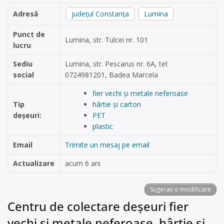
Adresă
județul Constanța
Lumina
Punct de
Lumina, str. Tulcei nr. 101
lucru
Sediu
Lumina, str. Pescarus nr. 6A, tel:
social
0724981201, Badea Marcela
fier vechi și metale neferoase
Tip
hârtie și carton
deșeuri:
PET
plastic
Email
Trimite un mesaj pe email
Actualizare
acum 6 ani
Sugerați o modificare
Centru de colectare deșeuri fier
vechi și metale neferoase, hârtie și