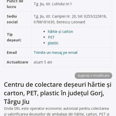
Punct de
Tg. Jiu, str. Lotrului nr.1
lucru
Sediu
Tg. Jiu, str. Campiei nr. 20, tel: 0253/223616,
social
0788181630, Berescu Leonard
hârtie și carton
Tip
PET
deșeuri:
plastic
Email
Trimite un mesaj pe email
Actualizare
acum 5 ani
Sugerați o modificare
Centru de colectare deșeuri hârtie și
carton, PET, plastic în județul Gorj,
Târgu Jiu
Onda SRL este operator economic autorizat pentru colectarea
și valorificarea deșeurilor de ambalaje din hârtie, carton, PET și