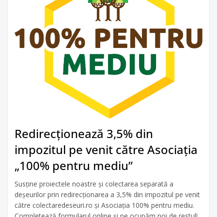
Redirecționează 3,5% din
impozitul pe venit către Asociația
„100% pentru mediu”
Susține proiectele noastre și colectarea separată a
deșeurilor prin redirecționarea a 3,5% din impozitul pe venit
către colectaredeseuri.ro și Asociația 100% pentru mediu.
Completează formularul online și ne ocupăm noi de restul!