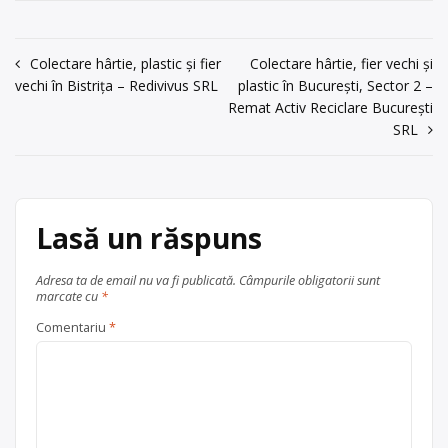
(oțel, aluminiu, fier vechi), materiale
acum 5 ani
textile (bumbac, iuta) și sticlă (albă și
0253/219190
colorată), cu punct de lucru în Tg. Jiu,
Navigare
Colectare hârtie, plastic și fier
Colectare hârtie, fier vechi și
str. 23 August nr. 113.
Trimite un mesaj
vechi în Bistrița – Redivivus SRL
plastic în București, Sector 2 –
în
Centru de colectare
fier vechi și
Remat Activ Reciclare București
metale neferoase
,
hârtie și
articole
SRL
carton
,
plastic
,
sticlă
,
textile
, în
județul Gorj
Târgu Jiu
Lasă un răspuns
Adresa ta de email nu va fi publicată.
Câmpurile obligatorii sunt
marcate cu
*
Comentariu
*