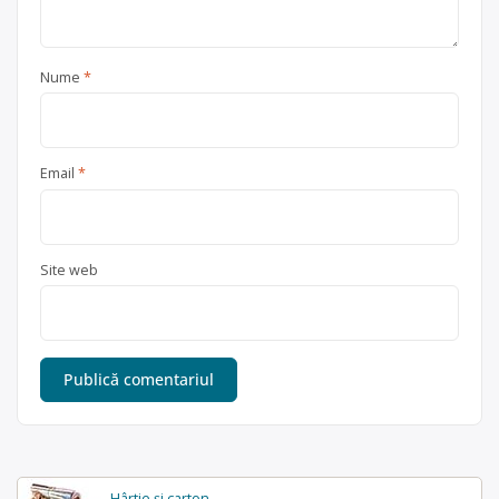
Nume
*
Email
*
Site web
Hârtie și carton