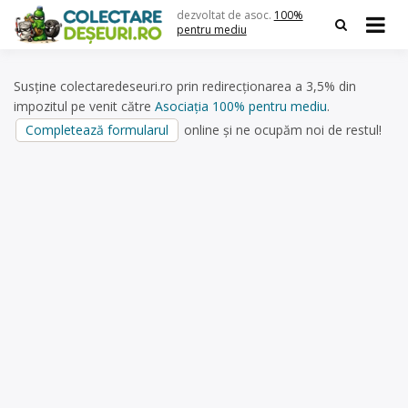
Skip
dezvoltat de asoc.
100%
to
pentru mediu
content
Susține colectaredeseuri.ro prin redirecționarea a 3,5% din
impozitul pe venit către
Asociația 100% pentru mediu
.
Completează formularul
online și ne ocupăm noi de restul!