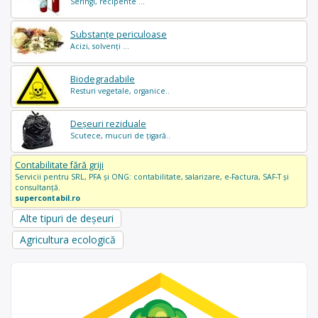
Seringi, recipente ...
Substanțe periculoase
Acizi, solvenți ...
Biodegradabile
Resturi vegetale, organice..
Deșeuri reziduale
Scutece, mucuri de țigară..
Contabilitate fără griji
Servicii pentru SRL, PFA și ONG: contabilitate, salarizare, e-Factura, SAF-T și
consultanță.
supercontabil.ro
Alte tipuri de deșeuri
Agricultura ecologică