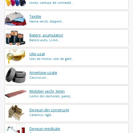
toner, cartușe de cerneală...
Textile
Haine vechi, draperii...
Baterii, acumulatori
Baterii auto, Li-Ion...
Ulei uzat
Ulei de motor, ulei de gătit...
Anvelope uzate
Cauciucuri...
Mobilier vechi, lemn
Lemn din demolări, paleți...
Deșeuri din construcții
Cărămizi, tiglă...
Deșeuri medicale