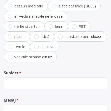
deșeuri medicale
electrocasnice (DEEE)
fier vechi și metale neferoase
hârtie și carton
lemn
PET
plastic
sticlă
substanțe periculoase
textile
ulei uzat
vehicule scoase din uz
Subiect
*
Mesaj
*