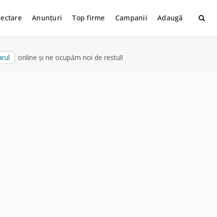
lectare
Anunțuri
Top firme
Campanii
Adaugă
rul
online și ne ocupăm noi de restul!