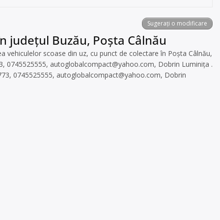
Sugerați o modificare
în județul Buzău, Poșta Câlnău
ehiculelor scoase din uz, cu punct de colectare în Poșta Câlnău,
773, 0745525555,
autoglobalcompact@yahoo.com
, Dobrin Luminița .
1773, 0745525555,
autoglobalcompact@yahoo.com
, Dobrin