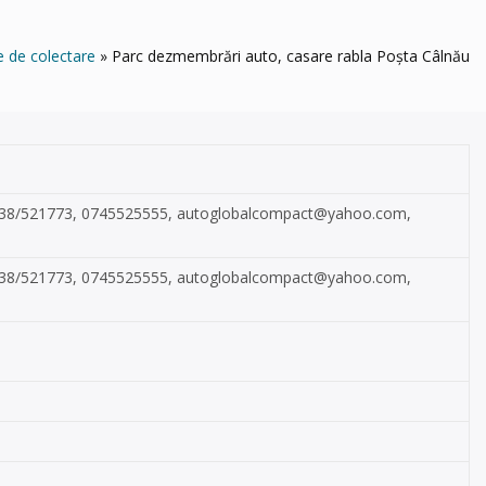
e de colectare
Parc dezmembrări auto, casare rabla Poșta Câlnău
0238/521773, 0745525555,
autoglobalcompact@yahoo.com
,
0238/521773, 0745525555,
autoglobalcompact@yahoo.com
,