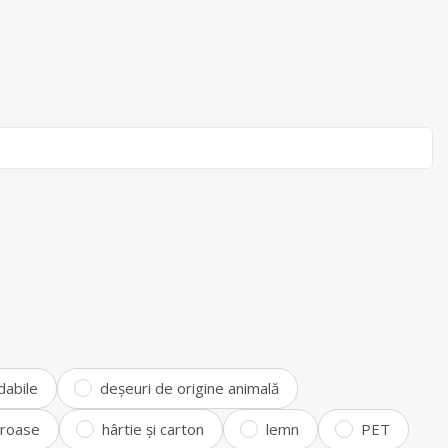
dabile
deșeuri de origine animală
feroase
hârtie și carton
lemn
PET