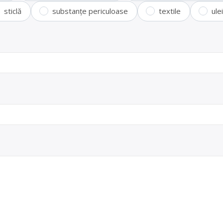
sticlă
substanțe periculoase
textile
ule