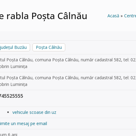
e rabla Poșta Câlnău
Acasă
Centr
județul Buzău
Poșta Câlnău
tul Poșta Câlnău, comuna Poșta Câlnău, număr cadastral 582, tel: 
brin Luminița
tul Poșta Câlnău, comuna Poșta Câlnău, număr cadastral 582, tel: 
brin Luminița
745525555
vehicule scoase din uz
imite un mesaj pe email
cum 6 ani