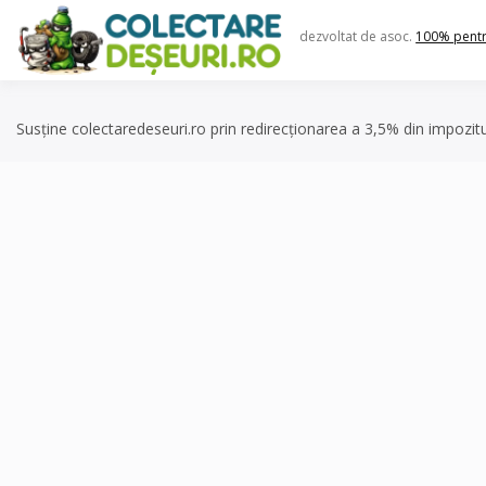
Skip
to
dezvoltat de asoc.
100% pent
content
Susține colectaredeseuri.ro prin redirecționarea a 3,5% din impozit