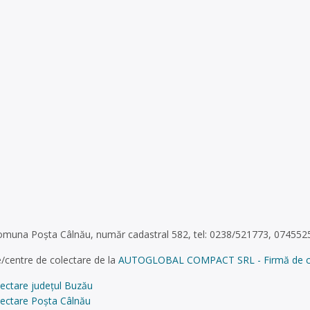
comuna Poșta Câlnău, număr cadastral 582, tel: 0238/521773, 07455
/centre de colectare de la
AUTOGLOBAL COMPACT SRL - Firmă de colect
lectare județul Buzău
lectare Poșta Câlnău