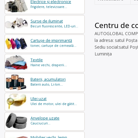
Electrice și electronice
Frigidere, televizoare...
Surse de iluminat
Centru de co
Becuri fluorescente, LED-uri...
AUTOGLOBAL COMPACT S
la adresa: satul Poș
Cartușe de imprimantă
toner, cartușe de cerneală...
Sediu social:satul P
Luminița
Textile
Haine vechi, draperii...
Baterii, acumulatori
Baterii auto, Li-Ion...
Ulei uzat
Ulei de motor, ulei de gătit...
Anvelope uzate
Cauciucuri...
Mobilier vechi, lemn