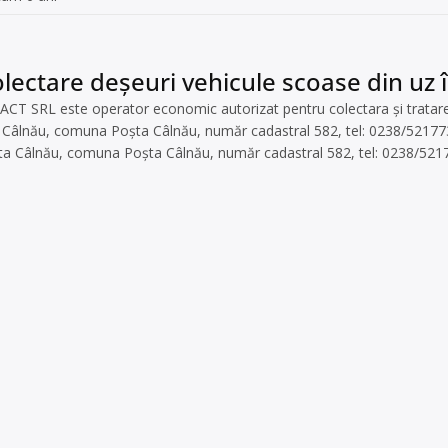
lectare deșeuri vehicule scoase din uz 
RL este operator economic autorizat pentru colectara și tratarea v
ta Câlnău, comuna Poșta Câlnău, număr cadastral 582, tel: 0238/521
oșta Câlnău, comuna Poșta Câlnău, număr cadastral 582, tel: 0238/52