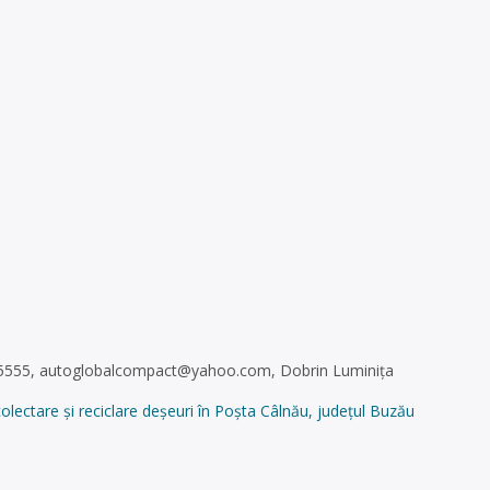
25555,
autoglobalcompact@yahoo.com
, Dobrin Luminița
are și reciclare deșeuri în Poșta Câlnău, județul Buzău