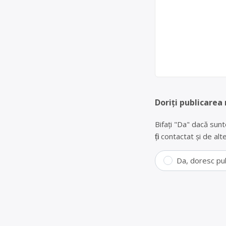
Doriți publicarea
Bifați "Da" dacă sunt
fiți contactat și de a
Da, doresc pu