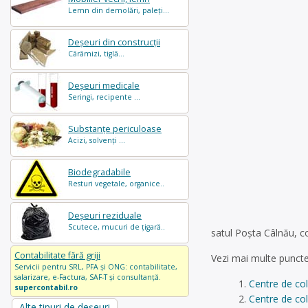
Lemn din demolări, paleți...
Deșeuri din construcții
Cărămizi, tiglă...
Deșeuri medicale
Seringi, recipente ...
Substanțe periculoase
Acizi, solvenți ...
Biodegradabile
Resturi vegetale, organice..
Deșeuri reziduale
Scutece, mucuri de țigară..
satul Poșta Câlnău, 
Contabilitate fără griji
Vezi mai multe puncte
Servicii pentru SRL, PFA și ONG: contabilitate,
salarizare, e-Factura, SAF-T și consultanță.
Centre de co
supercontabil.ro
Centre de co
Alte tipuri de deșeuri