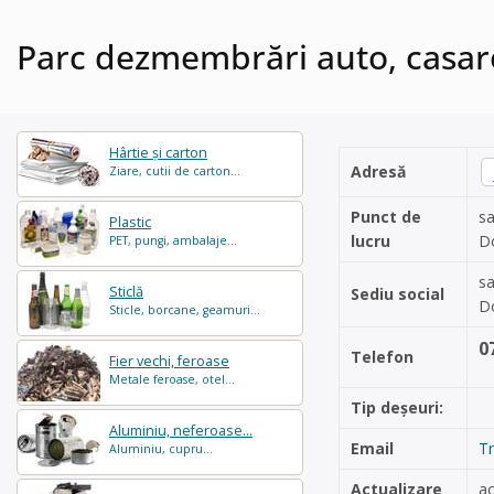
Parc dezmembrări auto, casar
Hârtie și carton
Adresă
Ziare, cutii de carton...
Punct de
sa
Plastic
lucru
Do
PET, pungi, ambalaje...
sa
Sticlă
Sediu social
Do
Sticle, borcane, geamuri...
0
Telefon
Fier vechi, feroase
Metale feroase, otel...
Tip deșeuri:
Aluminiu, neferoase...
Email
Tr
Aluminiu, cupru...
Actualizare
a