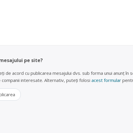
 mesajului pe site?
eți de acord cu publicarea mesajului dvs. sub forma unui anunț în se
lte companii interesate. Alternativ, puteți folosi
acest formular
pentr
blicarea