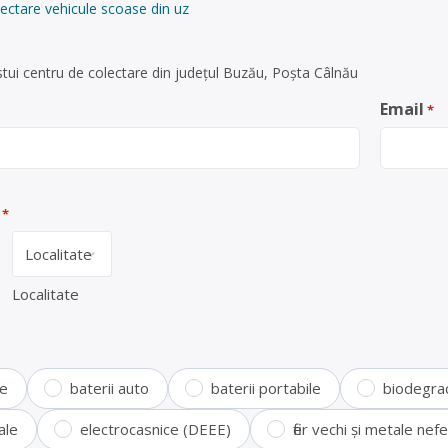
ectare vehicule scoase din uz
tui centru de colectare din județul Buzău, Poșta Câlnău
Email
*
*
Localitate
te
baterii auto
baterii portabile
biodegra
ale
electrocasnice (DEEE)
fier vechi și metale ne