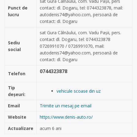
sat Gura Câlnăului, com. Vadu Pașii, pers
Punct de
contact: dl. Dogaru, tel: 0744323878, mail:
lucru
autodenis74@yahoo.com
, persoană de
contact: dl. Dogaru
sat Gura Câlnăului, com. Vadu Pașii, pers.
contact dl. Dogaru, tel: 0744323878
Sediu
0726991070 / 0726991070, mail:
social
autodenis74@yahoo.com
, persoană de
contact: dl. Dogaru
0744323878
Telefon
Tip
vehicule scoase din uz
deșeuri:
Email
Trimite un mesaj pe email
Website
https://www.denis-auto.ro/
Actualizare
acum 6 ani