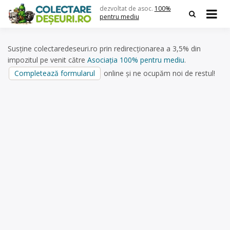
Skip
dezvoltat de asoc.
100%
to
pentru mediu
content
Susține colectaredeseuri.ro prin redirecționarea a 3,5% din
impozitul pe venit către
Asociația 100% pentru mediu
.
Completează formularul
online și ne ocupăm noi de restul!