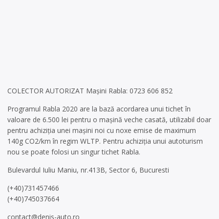
COLECTOR AUTORIZAT Mașini Rabla: 0723 606 852
Programul Rabla 2020 are la bază acordarea unui tichet în
valoare de 6.500 lei pentru o mașină veche casată, utilizabil doar
pentru achiziția unei mașini noi cu noxe emise de maximum
140g CO2/km în regim WLTP. Pentru achiziția unui autoturism
nou se poate folosi un singur tichet Rabla.
Bulevardul Iuliu Maniu, nr.413B, Sector 6, Bucuresti
(+40)731457466
(+40)745037664
contact@denis-auto.ro