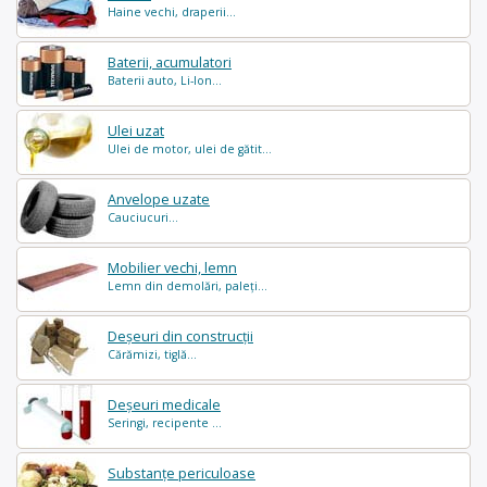
Haine vechi, draperii...
Baterii, acumulatori
Baterii auto, Li-Ion...
Ulei uzat
Ulei de motor, ulei de gătit...
Anvelope uzate
Cauciucuri...
Mobilier vechi, lemn
Lemn din demolări, paleți...
Deșeuri din construcții
Cărămizi, tiglă...
Deșeuri medicale
Seringi, recipente ...
Substanțe periculoase