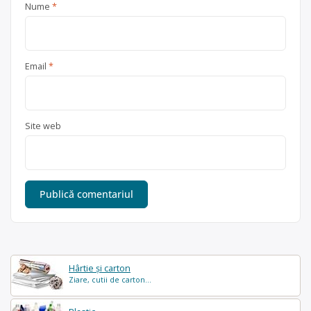
Nume
*
Email
*
Site web
Hârtie și carton
Ziare, cutii de carton...