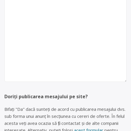
Doriți publicarea mesajului pe site?
Bifați "Da" dacă sunteți de acord cu publicarea mesajului dvs.
sub forma unui anunț în secțiunea cu cereri de oferte. În felul
acesta veți avea ocazia să fiți contactat și de alte companii
interesate. Alternativ, puteți folosi
acest formular
pentru