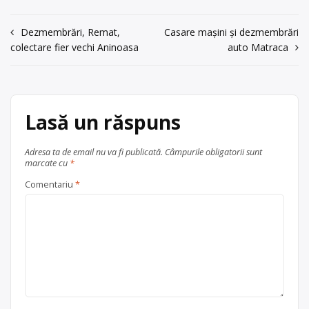
Filiala 3 Vadu
social:Buzău, str. Cuza Vodă nr. 32,
Pașii, Balastiera
tel: 0744552279, fax: 0238/712669,
Vadu Pașii, jud.
Navigare
recombuzau@yahoo.com
, ; persoană
Dezmembrări, Remat,
Casare mașini și dezmembrări
Buzău
de contact: Mocanu Adrian
colectare fier vechi Aninoasa
auto Matraca
în
acum 6 ani
Centru de colectare
vehicule
articole
0744552279
scoase din uz
, în
județul Buzău
Vadu Pașii
Trimite un mesaj
Lasă un răspuns
Adresa ta de email nu va fi publicată.
Câmpurile obligatorii sunt
marcate cu
*
Comentariu
*