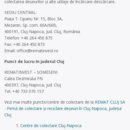
colectarea deşeurilor și alte utilaje de încărcare-descărcare.
SEDIU CENTRAL:
Piața T. Cipariu Nr. 15, Bloc 3A,
Mezanin, Sp. com. 66A/66B,
400191, Cluj-Napoca, Jud. Cluj, România
Telefon: +40 264 450 875
Fax: +40 264 450 873
Email:
office@rematinvest.ro
Punct de lucru In judetul Cluj
REMATINVEST – SOMESENI
Calea Dezmirului FN
400397, Cluj-Napoca, jud. Cluj
Tel: +40 733 070 157
Vezi mai multe puncte/centre de colectare de la
REMAT CLUJ SA
- Firmă de colectare și reciclare deșeuri în Cluj-Napoca, județul
Cluj
Centre de colectare Cluj-Napoca