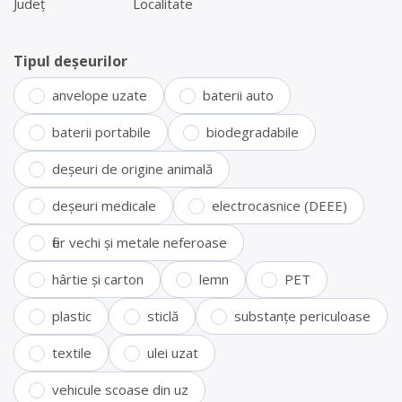
Județ
Localitate
Tipul deșeurilor
anvelope uzate
baterii auto
baterii portabile
biodegradabile
deșeuri de origine animală
deșeuri medicale
electrocasnice (DEEE)
fier vechi și metale neferoase
hârtie și carton
lemn
PET
plastic
sticlă
substanțe periculoase
textile
ulei uzat
vehicule scoase din uz