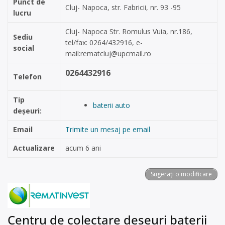
Punct de
Cluj- Napoca, str. Fabricii, nr. 93 -95
lucru
Cluj- Napoca Str. Romulus Vuia, nr.186,
Sediu
tel/fax: 0264/432916, e-
social
mail:
rematcluj@upcmail.ro
0264432916
Telefon
Tip
baterii auto
deșeuri:
Email
Trimite un mesaj pe email
Actualizare
acum 6 ani
Sugerați o modificare
Centru de colectare deșeuri baterii