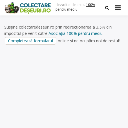
Skip
dezvoltat de asoc.
100%
to
pentru mediu
content
Susține colectaredeseuri.ro prin redirecționarea a 3,5% din
impozitul pe venit către
Asociația 100% pentru mediu
.
Completează formularul
online și ne ocupăm noi de restul!