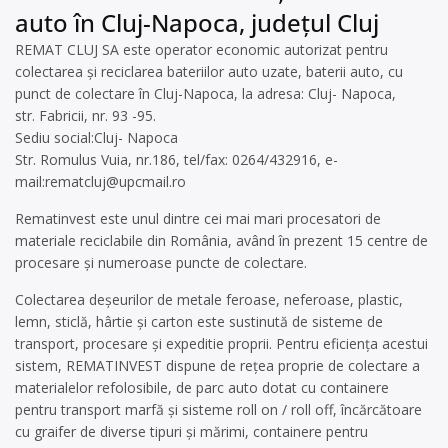
auto în Cluj-Napoca, județul Cluj
REMAT CLUJ SA este operator economic autorizat pentru
colectarea și reciclarea bateriilor auto uzate, baterii auto, cu
punct de colectare în Cluj-Napoca, la adresa: Cluj- Napoca,
str. Fabricii, nr. 93 -95.
Sediu social:Cluj- Napoca
Str. Romulus Vuia, nr.186, tel/fax: 0264/432916, e-
mail:
rematcluj@upcmail.ro
Rematinvest este unul dintre cei mai mari procesatori de
materiale reciclabile din România, având în prezent 15 centre de
procesare și numeroase puncte de colectare.
Colectarea deșeurilor de metale feroase, neferoase, plastic,
lemn, sticlă, hârtie și carton este sustinută de sisteme de
transport, procesare și expeditie proprii. Pentru eficiența acestui
sistem, REMATINVEST dispune de reţea proprie de colectare a
materialelor refolosibile, de parc auto dotat cu containere
pentru transport marfă şi sisteme roll on / roll off, încărcătoare
cu graifer de diverse tipuri şi mărimi, containere pentru