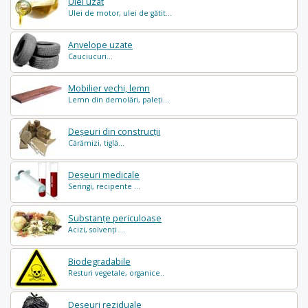
Ulei uzat
Ulei de motor, ulei de gătit...
Anvelope uzate
Cauciucuri...
Mobilier vechi, lemn
Lemn din demolări, paleți...
Deșeuri din construcții
Cărămizi, tiglă...
Deșeuri medicale
Seringi, recipente ...
Substanțe periculoase
Acizi, solvenți ...
Biodegradabile
Resturi vegetale, organice..
Deșeuri reziduale