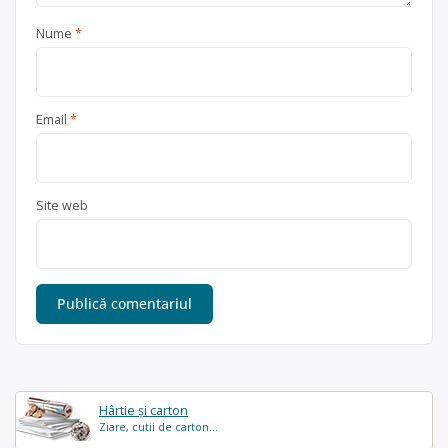
Nume
*
Email
*
Site web
Hârtie și carton
Ziare, cutii de carton...