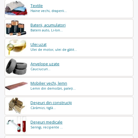
Textile
Haine vechi, draperii...
Baterii, acumulatori
Baterii auto, Li-Ion...
Ulei uzat
Ulei de motor, ulei de gătit...
Anvelope uzate
Cauciucuri...
Mobilier vechi, lemn
Lemn din demolări, paleți...
Deșeuri din construcții
Cărămizi, tiglă...
Deșeuri medicale
Seringi, recipente ...