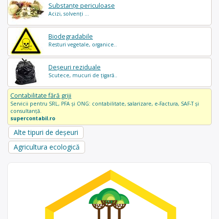
Substanțe periculoase
Acizi, solvenți ...
Biodegradabile
Resturi vegetale, organice..
Deșeuri reziduale
Scutece, mucuri de țigară..
Contabilitate fără griji
Servicii pentru SRL, PFA și ONG: contabilitate, salarizare, e-Factura, SAF-T și
consultanță.
supercontabil.ro
Alte tipuri de deșeuri
Agricultura ecologică