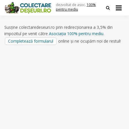
Skip
dezvoltat de asoc.
100%
to
pentru mediu
content
Susține colectaredeseuri.ro prin redirecționarea a 3,5% din
impozitul pe venit către
Asociația 100% pentru mediu
.
Completează formularul
online și ne ocupăm noi de restul!