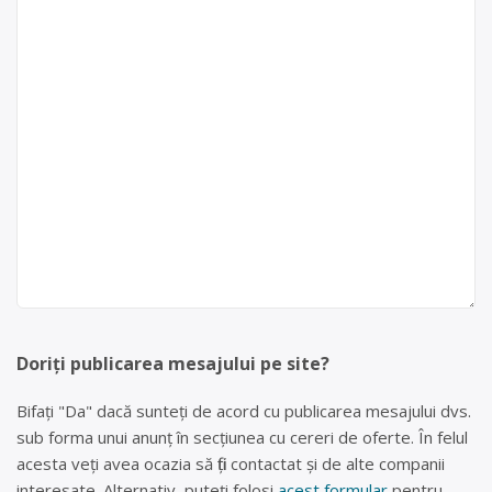
Doriți publicarea mesajului pe site?
Bifați "Da" dacă sunteți de acord cu publicarea mesajului dvs.
sub forma unui anunț în secțiunea cu cereri de oferte. În felul
acesta veți avea ocazia să fiți contactat și de alte companii
interesate. Alternativ, puteți folosi
acest formular
pentru