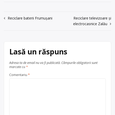
Roșie, Str. Dumbravei, nr.217, Jud.
Trimite un mesaj
Neamț CUI: 7552967 Tel/fax:
0744.502.705; 0233/280.320 Email:
Navigare
Reciclare baterii Frumușani
Reciclare televizoare și
contact@giscom.ro
Asociat unic:
electrocasnice Zalău
în
Buculei Gheorghe
articole
Centru de colectare
plastic
,
ulei
uzat
, în
Dumbrava Roșie
Lasă un răspuns
județul Neamț
Adresa ta de email nu va fi publicată.
Câmpurile obligatorii sunt
marcate cu
*
Comentariu
*