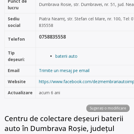
Punct de
Dumbrava Rosie, str. Dumbravei, nr. 51, jud. Ne
lucru
Sediu
Piatra Neamț, str. Stefan cel Mare, nr. 100, Tel: 
social
835558
0758835558
Telefon
Tip
baterii auto
deșeuri:
Email
Trimite un mesaj pe email
Website
https://www.facebook.com/dezmembrariautoimp
Actualizare
acum 6 ani
Sugerați o modificare
Centru de colectare deșeuri baterii
auto în Dumbrava Roșie, județul