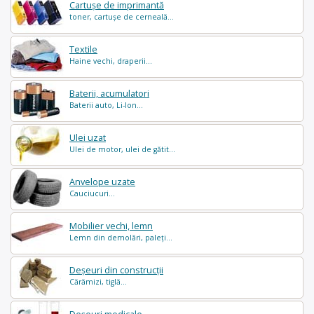
Cartușe de imprimantă
toner, cartușe de cerneală...
Textile
Haine vechi, draperii...
Baterii, acumulatori
Baterii auto, Li-Ion...
Ulei uzat
Ulei de motor, ulei de gătit...
Anvelope uzate
Cauciucuri...
Mobilier vechi, lemn
Lemn din demolări, paleți...
Deșeuri din construcții
Cărămizi, tiglă...