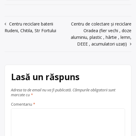
colectare este în Chitila, str. Macului
Ilfov, persoana de
nr. 27, Ilfov, persoana de contact:
contact: Corneliu
Corneliu Benta
Benta
Navigare
Centru reciclare baterii
Centru de colectare și reciclare
Centru de colectare
baterii auto
,
acum 6 ani
Rudeni, Chitila, Str Fortului
Oradea (fier vechi , doze
în
Chitila
Ilfov + București
în
0232236061
aluminiu, plastic , hârtie , lemn,
județul Ilfov
articole
DEEE , acumulatori uzați)
Trimite un mesaj
Lasă un răspuns
Adresa ta de email nu va fi publicată.
Câmpurile obligatorii sunt
marcate cu
*
Comentariu
*