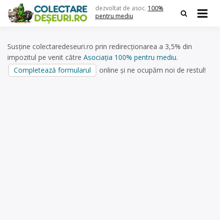
Skip
dezvoltat de asoc.
100%
to
pentru mediu
content
Susține colectaredeseuri.ro prin redirecționarea a 3,5% din
impozitul pe venit către
Asociația 100% pentru mediu
.
Completează formularul
online și ne ocupăm noi de restul!