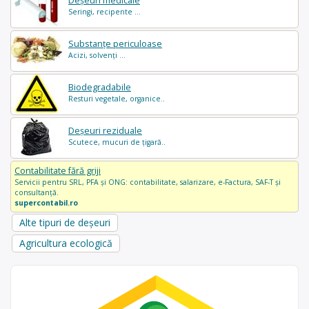
Deșeuri medicale
Seringi, recipente ...
Substanțe periculoase
Acizi, solvenți ...
Biodegradabile
Resturi vegetale, organice..
Deșeuri reziduale
Scutece, mucuri de țigară..
Contabilitate fără griji
Servicii pentru SRL, PFA și ONG: contabilitate, salarizare, e-Factura, SAF-T și
consultanță.
supercontabil.ro
Alte tipuri de deșeuri
Agricultura ecologică