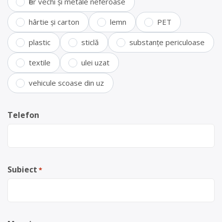
fier vechi și metale neferoase
hârtie și carton
lemn
PET
plastic
sticlă
substanțe periculoase
textile
ulei uzat
vehicule scoase din uz
Telefon
Subiect
*