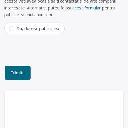
acesta veți avea ocazia să fiți contactat și de alte companii
interesate. Alternativ, puteți folosi
acest formular
pentru
publicarea unui anunt nou.
Da, doresc publicarea
Punct de colectare baterii
uzate Chitila, loc Rudeni
AUTO LUCK COM SERV SRL este
operator economic autorizat pentru
Auto Luck Com
colectarea și reciclarea bateriilor auto
Serv SRL