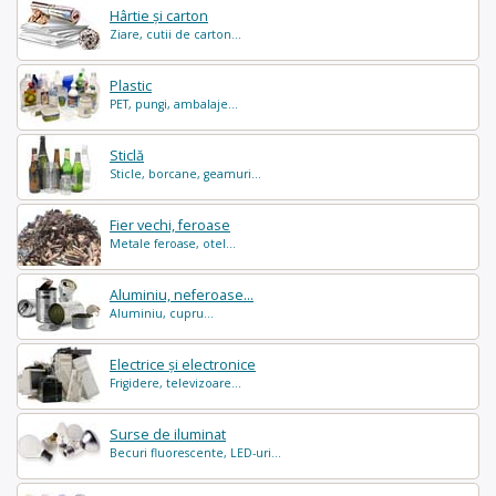
Hârtie și carton
Ziare, cutii de carton...
Plastic
PET, pungi, ambalaje...
Sticlă
Sticle, borcane, geamuri...
Fier vechi, feroase
Metale feroase, otel...
Aluminiu, neferoase...
Aluminiu, cupru...
Electrice și electronice
Frigidere, televizoare...
Surse de iluminat
Becuri fluorescente, LED-uri...