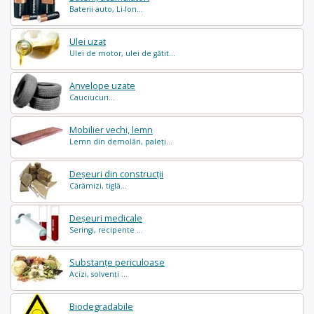
Baterii auto, Li-Ion...
Ulei uzat
Ulei de motor, ulei de gătit...
Anvelope uzate
Cauciucuri...
Mobilier vechi, lemn
Lemn din demolări, paleți...
Deșeuri din construcții
Cărămizi, tiglă...
Deșeuri medicale
Seringi, recipente ...
Substanțe periculoase
Acizi, solvenți ...
Biodegradabile