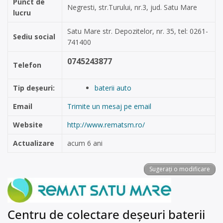
Punct de
Negresti, str.Turului, nr.3, jud. Satu Mare
lucru
Satu Mare str. Depozitelor, nr. 35, tel: 0261-
Sediu social
741400
0745243877
Telefon
Tip deșeuri:
baterii auto
Email
Trimite un mesaj pe email
Website
http://www.rematsm.ro/
Actualizare
acum 6 ani
Sugerați o modificare
Centru de colectare deșeuri baterii