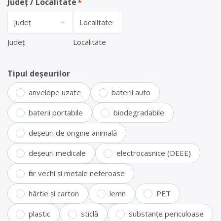
Județ / Localitate
*
Județ
Localitate
Tipul deșeurilor
anvelope uzate
baterii auto
baterii portabile
biodegradabile
deșeuri de origine animală
deșeuri medicale
electrocasnice (DEEE)
fier vechi și metale neferoase
hârtie și carton
lemn
PET
plastic
sticlă
substanțe periculoase