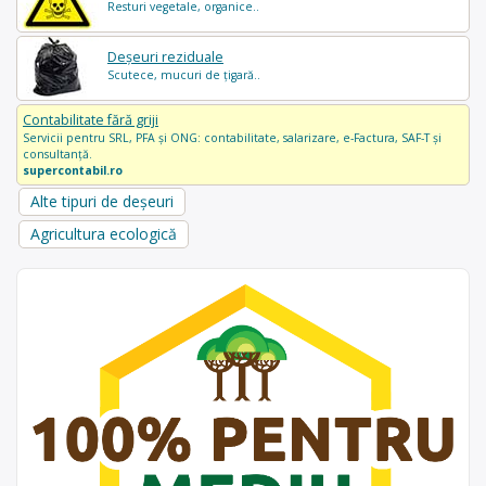
Resturi vegetale, organice..
Deșeuri reziduale
Scutece, mucuri de țigară..
Contabilitate fără griji
Servicii pentru SRL, PFA și ONG: contabilitate, salarizare, e-Factura, SAF-T și
consultanță.
supercontabil.ro
Alte tipuri de deșeuri
Agricultura ecologică