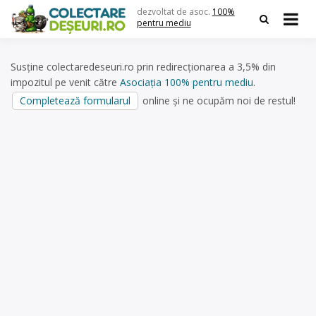
Skip
dezvoltat de asoc.
100%
to
pentru mediu
content
Susține colectaredeseuri.ro prin redirecționarea a 3,5% din
impozitul pe venit către
Asociația 100% pentru mediu
.
Completează formularul
online și ne ocupăm noi de restul!