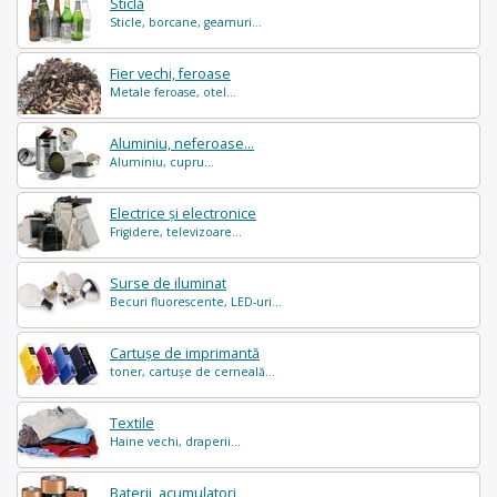
Sticlă
Sticle, borcane, geamuri...
Fier vechi, feroase
Metale feroase, otel...
Aluminiu, neferoase...
Aluminiu, cupru...
Electrice și electronice
Frigidere, televizoare...
Surse de iluminat
Becuri fluorescente, LED-uri...
Cartușe de imprimantă
toner, cartușe de cerneală...
Textile
Haine vechi, draperii...
Baterii, acumulatori