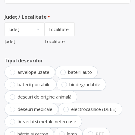
Județ / Localitate
*
Județ
Localitate
Tipul deșeurilor
anvelope uzate
baterii auto
baterii portabile
biodegradabile
deșeuri de origine animală
deșeuri medicale
electrocasnice (DEEE)
fier vechi și metale neferoase
hârtie și carton
lemn
PET