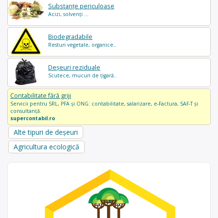
Substanțe periculoase
Acizi, solvenți ...
Biodegradabile
Resturi vegetale, organice..
Deșeuri reziduale
Scutece, mucuri de țigară..
Contabilitate fără griji
Servicii pentru SRL, PFA și ONG: contabilitate, salarizare, e-Factura, SAF-T și
consultanță.
supercontabil.ro
Alte tipuri de deșeuri
Agricultura ecologică