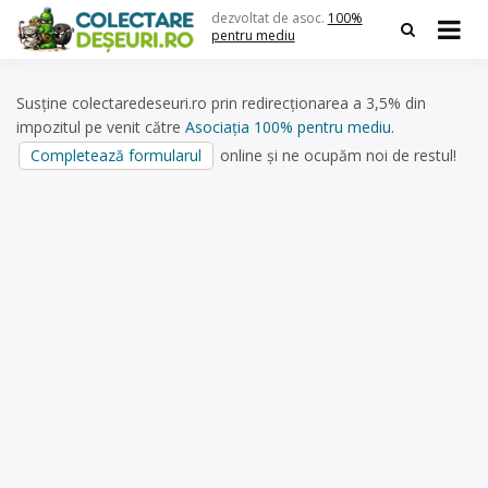
Skip
dezvoltat de asoc.
100%
to
pentru mediu
content
Susține colectaredeseuri.ro prin redirecționarea a 3,5% din
impozitul pe venit către
Asociația 100% pentru mediu
.
Completează formularul
online și ne ocupăm noi de restul!