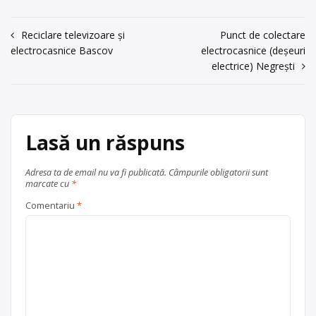
acum 6 ani
cartoane , lemn , sticlă, textile,
0747377820
plastic, anvelope uzate , cu punct de
Navigare
Reciclare televizoare și
Punct de colectare
colectare în Luduș, la adresa: . Sediu
Trimite un mesaj
electrocasnice Bascov
electrocasnice (deșeuri
în
social:SC RIPEN DOR SRL MUREȘ Str.
electrice) Negrești
De Sus nr. 8, Luduș Jud. Mureș CUI:
articole
RO 31207155 Tel: […]
Centru de colectare
anvelope
uzate
,
fier vechi și metale
Lasă un răspuns
neferoase
,
hârtie și carton
,
lemn
,
plastic
,
sticlă
,
textile
, în
Adresa ta de email nu va fi publicată.
Câmpurile obligatorii sunt
județul Mureș
Luduș
marcate cu
*
Comentariu
*