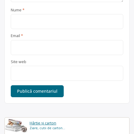
Nume
*
Email
*
Site web
Hârtie și carton
Ziare, cutii de carton...