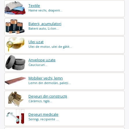
Textile
Haine vechi, draperii...
Baterii, acumulatori
Baterii auto, Li-Ion...
Ulei uzat
Ulei de motor, ulei de gătit...
Anvelope uzate
Cauciucuri...
Mobilier vechi, lemn
Lemn din demolări, paleți...
Deșeuri din construcții
Cărămizi, tiglă...
Deșeuri medicale
Seringi, recipente ...