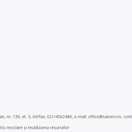
an, nr. 130, et. 3, tel/fax: 021/4562486, e-mail:
office@salserv.ro
,
cont
ru reciclare și reutilizarea resurselor