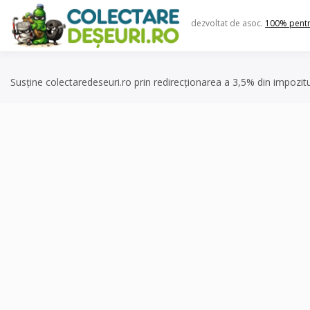
Skip
to
dezvoltat de asoc.
100% pent
content
Susține colectaredeseuri.ro prin redirecționarea a 3,5% din impozit