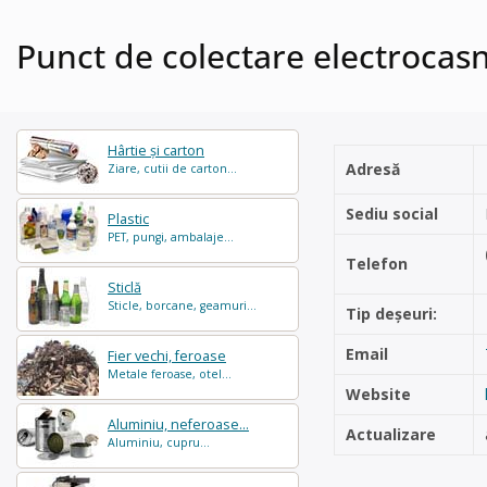
Punct de colectare electrocas
Hârtie și carton
Adresă
Ziare, cutii de carton...
Sediu social
Plastic
PET, pungi, ambalaje...
Telefon
Sticlă
Sticle, borcane, geamuri...
Tip deșeuri:
Email
Fier vechi, feroase
Metale feroase, otel...
Website
Aluminiu, neferoase...
Actualizare
Aluminiu, cupru...