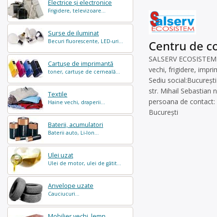
Electrice și electronice
Frigidere, televizoare...
Surse de iluminat
Becuri fluorescente, LED-uri...
Centru de co
SALSERV ECOSISTEM SRL
Cartușe de imprimantă
vechi, frigidere, impr
toner, cartușe de cerneală...
Sediu social:București
str. Mihail Sebastian n
Textile
persoana de contact:
Haine vechi, draperii...
București
Baterii, acumulatori
Baterii auto, Li-Ion...
Ulei uzat
Ulei de motor, ulei de gătit...
Anvelope uzate
Cauciucuri...
Mobilier vechi, lemn