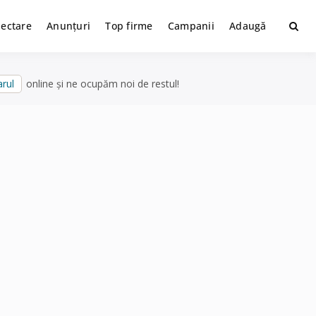
lectare
Anunțuri
Top firme
Campanii
Adaugă
rul
online și ne ocupăm noi de restul!