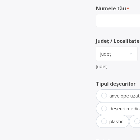
Numele tău
*
Județ / Localitate
Județ
Tipul deșeurilor
anvelope uza
deșeuri medic
plastic