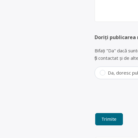
Doriți publicarea
Bifați "Da" dacă sunt
fiți contactat și de a
Da, doresc pu