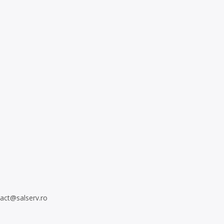
act@salserv.ro