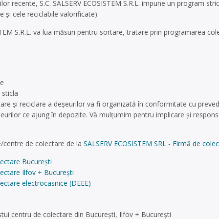
or recente, S.C. SALSERV ECOSISTEM S.R.L. impune un program strict 
 și cele reciclabile valorificate).
 S.R.L. va lua măsuri pentru sortare, tratare prin programarea colectă
ce
sticla
care și reciclare a deșeurilor va fi organizată în conformitate cu preved
eșeurilor ce ajung în depozite. Vă mulțumim pentru implicare și respons
/centre de colectare de la
SALSERV ECOSISTEM SRL - Firmă de colectare
ectare București
ectare Ilfov + București
ectare electrocasnice (DEEE)
ui centru de colectare din București, Ilfov + București