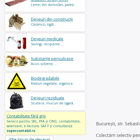
Lemn din demolări, paleți...
Deșeuri din construcții
Cărămizi, tiglă...
Deșeuri medicale
Seringi, recipente ...
Substanțe periculoase
Acizi, solvenți ...
Biodegradabile
Resturi vegetale, organice..
Deșeuri reziduale
Scutece, mucuri de țigară..
Contabilitate fără griji
Servicii pentru SRL, PFA și ONG: contabilitate,
București, str. Sebasti
salarizare, e-Factura, SAF-T și consultanță.
supercontabil.ro
Colectăm selectiv pent
Alte tipuri de deșeuri