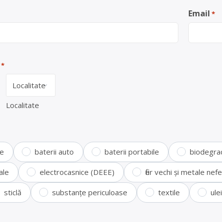
Email
*
*
Localitate
te
baterii auto
baterii portabile
biodegra
ale
electrocasnice (DEEE)
fier vechi și metale ne
sticlă
substanțe periculoase
textile
ule