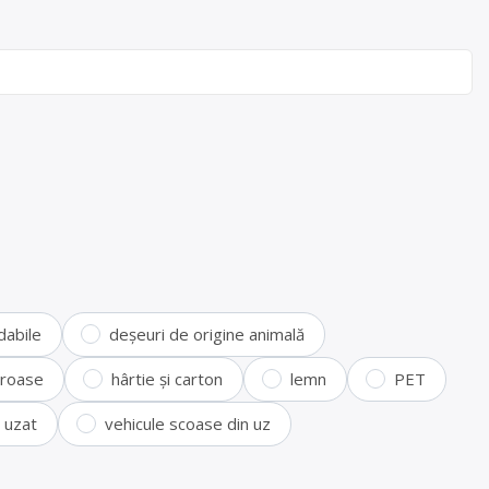
dabile
deșeuri de origine animală
feroase
hârtie și carton
lemn
PET
i uzat
vehicule scoase din uz