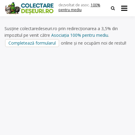
Skip
dezvoltat de asoc.
100%
to
pentru mediu
content
Susține colectaredeseuri.ro prin redirecționarea a 3,5% din
impozitul pe venit către
Asociația 100% pentru mediu
.
Completează formularul
online și ne ocupăm noi de restul!