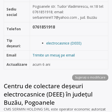
Pogoanele str. Tudor Vladimirescu, nr.18 tel:
Sediu
0761851918; email:
social
serbanmirel17@yahoo.com
, jud. Buzău
0761851918
Telefon
Tip
electrocasnice (DEEE)
deșeuri:
Email
Trimite un mesaj pe email
Actualizare
acum 6 ani
Sugerați o modificare
Centru de colectare deșeuri
electrocasnice (DEEE) în județul
Buzău, Pogoanele
CMS SERMIN HOLDING SRL este operator economic autorizat