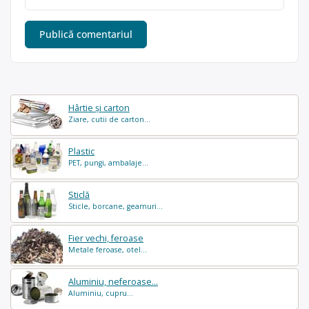
Hârtie și carton
Ziare, cutii de carton...
Plastic
PET, pungi, ambalaje...
Sticlă
Sticle, borcane, geamuri...
Fier vechi, feroase
Metale feroase, otel...
Aluminiu, neferoase...
Aluminiu, cupru...