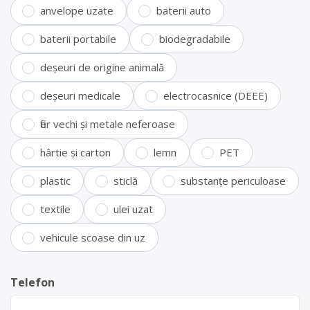
anvelope uzate
baterii auto
baterii portabile
biodegradabile
deșeuri de origine animală
deșeuri medicale
electrocasnice (DEEE)
fier vechi și metale neferoase
hârtie și carton
lemn
PET
plastic
sticlă
substanțe periculoase
textile
ulei uzat
vehicule scoase din uz
Telefon