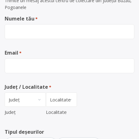
Trimite un mesaj acestui centru de colectare din județul Buzău,
Pogoanele
Numele tău
*
Email
*
Județ / Localitate
*
Județ
Localitate
Tipul deșeurilor