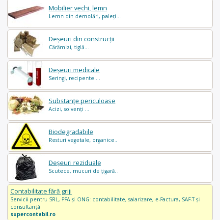
Mobilier vechi, lemn
Lemn din demolări, paleți...
Deșeuri din construcții
Cărămizi, tiglă...
Deșeuri medicale
Seringi, recipente ...
Substanțe periculoase
Acizi, solvenți ...
Biodegradabile
Resturi vegetale, organice..
Deșeuri reziduale
Scutece, mucuri de țigară..
Contabilitate fără griji
Servicii pentru SRL, PFA și ONG: contabilitate, salarizare, e-Factura, SAF-T și
consultanță.
supercontabil.ro