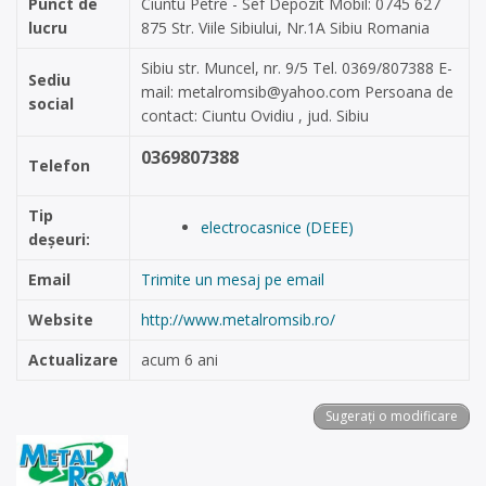
Punct de
Ciuntu Petre - Sef Depozit Mobil: 0745 627
lucru
875 Str. Viile Sibiului, Nr.1A Sibiu Romania
Sibiu str. Muncel, nr. 9/5 Tel. 0369/807388 E-
Sediu
mail:
metalromsib@yahoo.com
Persoana de
social
contact: Ciuntu Ovidiu , jud. Sibiu
0369807388
Telefon
Tip
electrocasnice (DEEE)
deșeuri:
Email
Trimite un mesaj pe email
Website
http://www.metalromsib.ro/
Actualizare
acum 6 ani
Sugerați o modificare