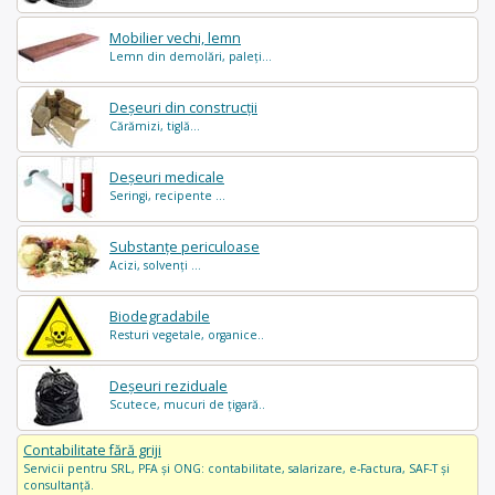
Mobilier vechi, lemn
Lemn din demolări, paleți...
Deșeuri din construcții
Cărămizi, tiglă...
Deșeuri medicale
Seringi, recipente ...
Substanțe periculoase
Acizi, solvenți ...
Biodegradabile
Resturi vegetale, organice..
Deșeuri reziduale
Scutece, mucuri de țigară..
Contabilitate fără griji
Servicii pentru SRL, PFA și ONG: contabilitate, salarizare, e-Factura, SAF-T și
consultanță.