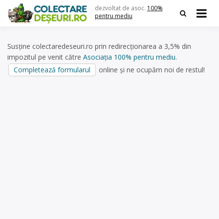
Skip
dezvoltat de asoc.
100%
to
pentru mediu
content
Susține colectaredeseuri.ro prin redirecționarea a 3,5% din
impozitul pe venit către
Asociația 100% pentru mediu
.
Completează formularul
online și ne ocupăm noi de restul!