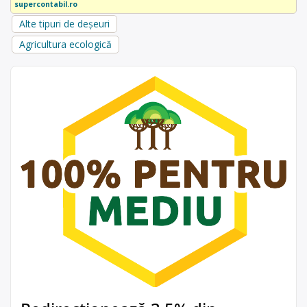
supercontabil.ro
Alte tipuri de deșeuri
Agricultura ecologică