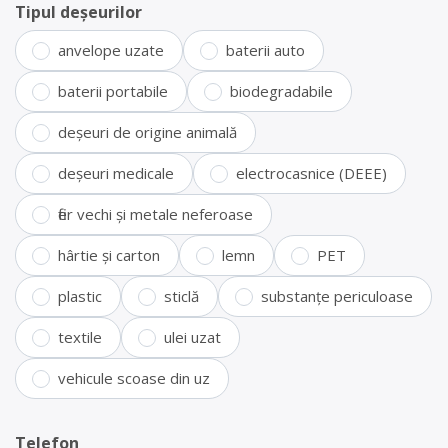
Tipul deșeurilor
anvelope uzate
baterii auto
baterii portabile
biodegradabile
deșeuri de origine animală
deșeuri medicale
electrocasnice (DEEE)
fier vechi și metale neferoase
hârtie și carton
lemn
PET
plastic
sticlă
substanțe periculoase
textile
ulei uzat
vehicule scoase din uz
Telefon