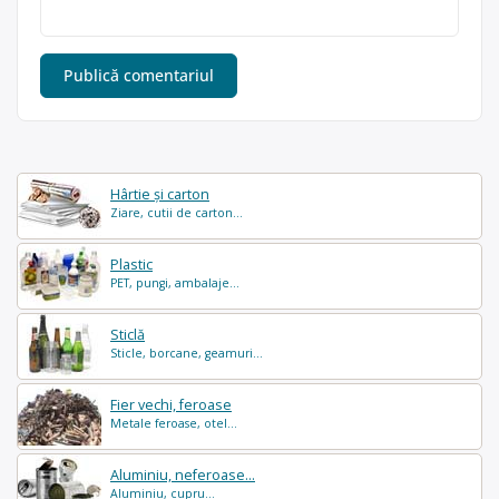
Hârtie și carton
Ziare, cutii de carton...
Plastic
PET, pungi, ambalaje...
Sticlă
Sticle, borcane, geamuri...
Fier vechi, feroase
Metale feroase, otel...
Aluminiu, neferoase...
Aluminiu, cupru...