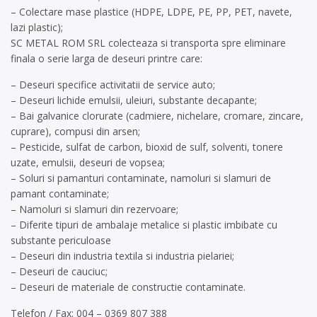
– Colectare mase plastice (HDPE, LDPE, PE, PP, PET, navete,
lazi plastic);
SC METAL ROM SRL colecteaza si transporta spre eliminare
finala o serie larga de deseuri printre care:
– Deseuri specifice activitatii de service auto;
– Deseuri lichide emulsii, uleiuri, substante decapante;
– Bai galvanice clorurate (cadmiere, nichelare, cromare, zincare,
cuprare), compusi din arsen;
– Pesticide, sulfat de carbon, bioxid de sulf, solventi, tonere
uzate, emulsii, deseuri de vopsea;
– Soluri si pamanturi contaminate, namoluri si slamuri de
pamant contaminate;
– Namoluri si slamuri din rezervoare;
– Diferite tipuri de ambalaje metalice si plastic imbibate cu
substante periculoase
– Deseuri din industria textila si industria pielariei;
– Deseuri de cauciuc;
– Deseuri de materiale de constructie contaminate.
Telefon / Fax: 004 – 0369 807 388