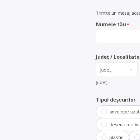
Trimite un mesaj acest
Numele tău
*
Județ / Localitate
Județ
Tipul deșeurilor
anvelope uza
deșeuri medic
plastic