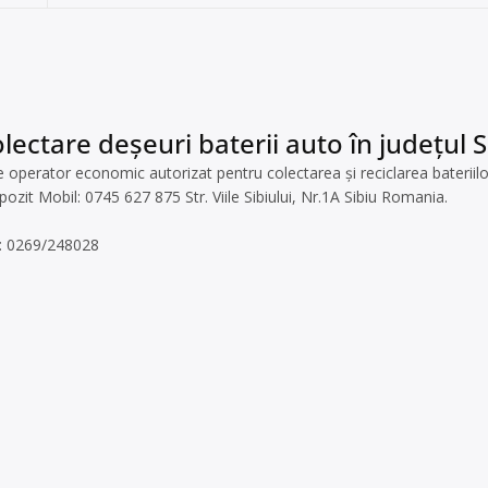
lectare deșeuri baterii auto în județul Si
erator economic autorizat pentru colectarea și reciclarea bateriilor a
ozit Mobil: 0745 627 875 Str. Viile Sibiului, Nr.1A Sibiu Romania.
el: 0269/248028