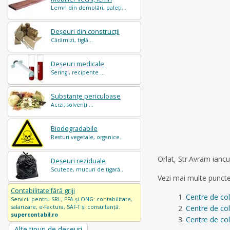
Lemn din demolări, paleți...
Deșeuri din construcții
Cărămizi, tiglă...
Deșeuri medicale
Seringi, recipente ...
Substanțe periculoase
Acizi, solvenți ...
Biodegradabile
Resturi vegetale, organice..
Orlat, Str.Avram iancu
Deșeuri reziduale
Scutece, mucuri de țigară..
Vezi mai multe puncte
Contabilitate fără griji
Centre de col
Servicii pentru SRL, PFA și ONG: contabilitate,
Centre de col
salarizare, e-Factura, SAF-T și consultanță.
supercontabil.ro
Centre de col
Alte tipuri de deșeuri