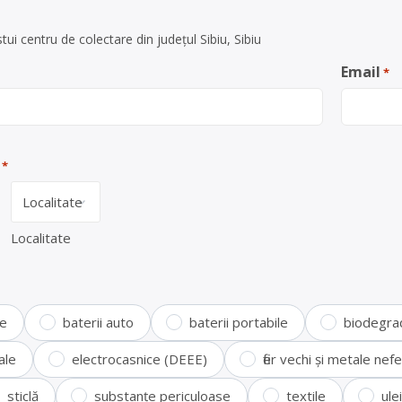
ui centru de colectare din județul Sibiu, Sibiu
Email
*
*
Localitate
te
baterii auto
baterii portabile
biodegra
ale
electrocasnice (DEEE)
fier vechi și metale ne
sticlă
substanțe periculoase
textile
ule