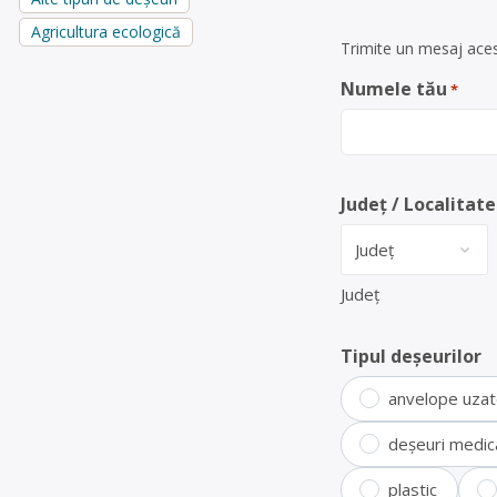
Agricultura ecologică
Trimite un mesaj acest
Numele tău
*
Județ / Localitate
Județ
Tipul deșeurilor
anvelope uza
deșeuri medic
plastic