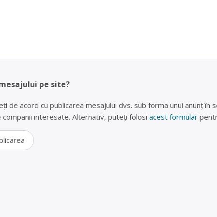
 mesajului pe site?
eți de acord cu publicarea mesajului dvs. sub forma unui anunț în se
lte companii interesate. Alternativ, puteți folosi
acest formular
pentr
blicarea