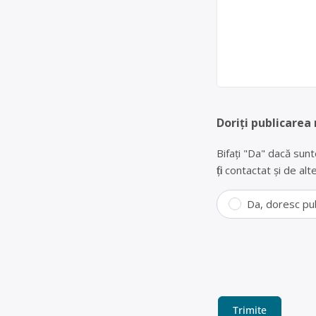
Doriți publicarea
Bifați "Da" dacă sunt
fiți contactat și de a
Da, doresc pu