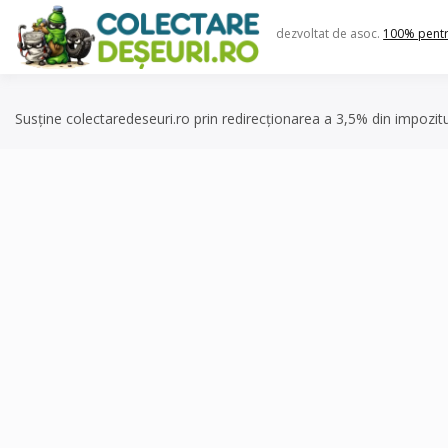
Skip
to
dezvoltat de asoc.
100% pent
content
Susține colectaredeseuri.ro prin redirecționarea a 3,5% din impozit