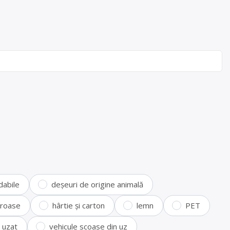
dabile
deșeuri de origine animală
feroase
hârtie și carton
lemn
PET
i uzat
vehicule scoase din uz