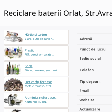
Reciclare baterii Orlat, Str.Av
Hârtie și carton
Adresă
Ziare, cutii de carton...
Punct de lucru
Plastic
PET, pungi, ambalaje...
Sediu social
Sticlă
Telefon
Sticle, borcane, geamuri...
Tip deșeuri:
Fier vechi, feroase
Metale feroase, otel...
Email
Aluminiu, neferoase...
Website
Aluminiu, cupru...
Actualizare