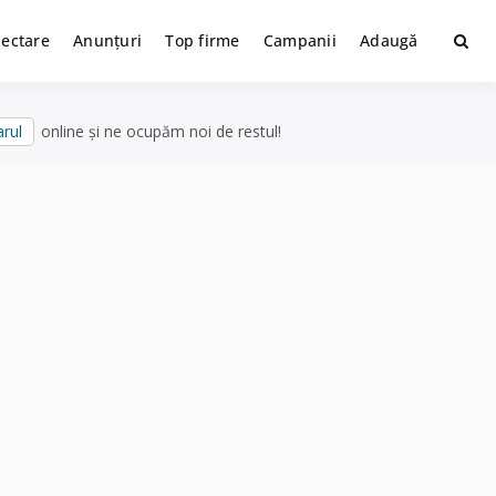
lectare
Anunțuri
Top firme
Campanii
Adaugă
rul
online și ne ocupăm noi de restul!