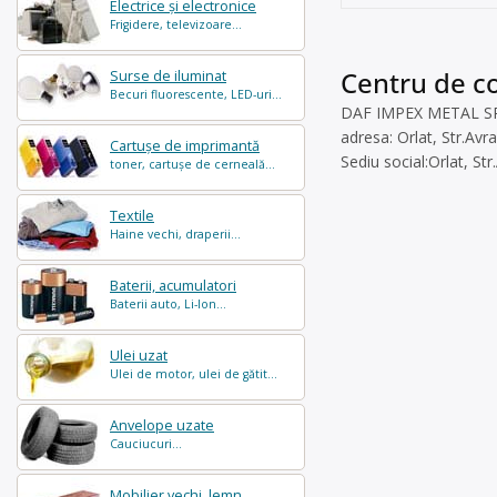
Electrice și electronice
Frigidere, televizoare...
Centru de co
Surse de iluminat
Becuri fluorescente, LED-uri...
DAF IMPEX METAL SRL e
adresa: Orlat, Str.Avr
Cartușe de imprimantă
Sediu social:Orlat, St
toner, cartușe de cerneală...
Textile
Haine vechi, draperii...
Baterii, acumulatori
Baterii auto, Li-Ion...
Ulei uzat
Ulei de motor, ulei de gătit...
Anvelope uzate
Cauciucuri...
Mobilier vechi, lemn