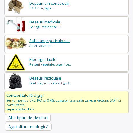
Deșeuri din construcții
Cărămizi, tiglă...
Deșeuri medicale
Seringi, recipente ...
Substanțe periculoase
Acizi, solvenți ...
Biodegradabile
Resturi vegetale, organice..
Deșeuri reziduale
Scutece, mucuri de țigară..
Contabilitate fără griji
Servicii pentru SRL, PFA și ONG: contabilitate, salarizare, e-Factura, SAF-T și
consultanță.
supercontabil.ro
Alte tipuri de deșeuri
Agricultura ecologică