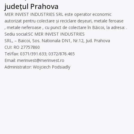
județul Prahova
MER INVEST INDUSTRIES SRL este operator economic
autorizat pentru colectare și reciclare deșeuri, metale feroase
, metale neferoase , cu punct de colectare în Băicoi, la adresa: .
Sediu social:SC MER INVEST INDUSTRIES
SRL, – Baicoi, Sos. Nationala DN1, Nr.12, Jud. Prahova
CUI: RO 27757860
Tel/fax: 0371/391.633; 0372/876.465
Email:
merinvest@merinvest.ro
Administrator: Wojciech Podsiadly