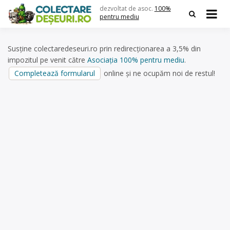
Skip
dezvoltat de asoc.
100%
to
pentru mediu
content
Susține colectaredeseuri.ro prin redirecționarea a 3,5% din
impozitul pe venit către
Asociația 100% pentru mediu
.
Completează formularul
online și ne ocupăm noi de restul!