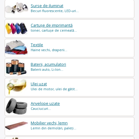
Surse de iluminat
Becuri fluorescente, LED-uri...
Cartușe de imprimantă
toner, cartușe de cerneală...
Textile
Haine vechi, draperii...
Baterii, acumulatori
Baterii auto, Li-Ion...
Ulei uzat
Ulei de motor, ulei de gătit...
Anvelope uzate
Cauciucuri...
Mobilier vechi, lemn
Lemn din demolări, paleți...