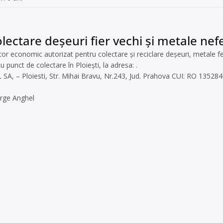
lectare deșeuri fier vechi și metale nef
r economic autorizat pentru colectare și reciclare deșeuri, metale f
u punct de colectare în Ploiești, la adresa: .
 SA, – Ploiesti, Str. Mihai Bravu, Nr.243, Jud. Prahova CUI: RO 13528
orge Anghel