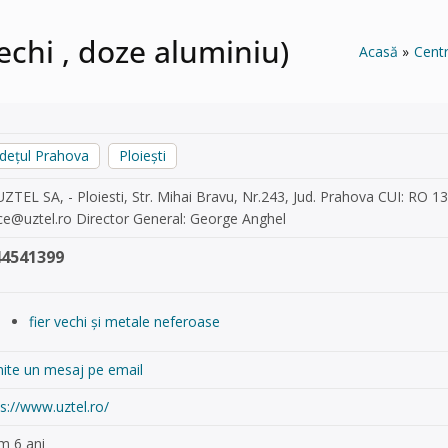
vechi , doze aluminiu)
Acasă
Centr
udețul Prahova
Ploiești
UZTEL SA, - Ploiesti, Str. Mihai Bravu, Nr.243, Jud. Prahova CUI: RO 
ice@uztel.ro
Director General: George Anghel
44541399
fier vechi și metale neferoase
mite un mesaj pe email
s://www.uztel.ro/
m 6 ani