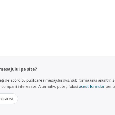
 mesajului pe site?
eți de acord cu publicarea mesajului dvs. sub forma unui anunț în se
lte companii interesate. Alternativ, puteți folosi
acest formular
pentr
blicarea