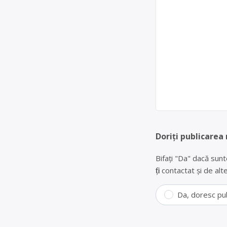
Doriți publicarea
Bifați "Da" dacă sunt
fiți contactat și de a
Da, doresc pu