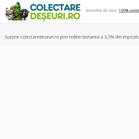
Skip
to
dezvoltat de asoc.
100% pent
content
Susține colectaredeseuri.ro prin redirecționarea a 3,5% din impozit