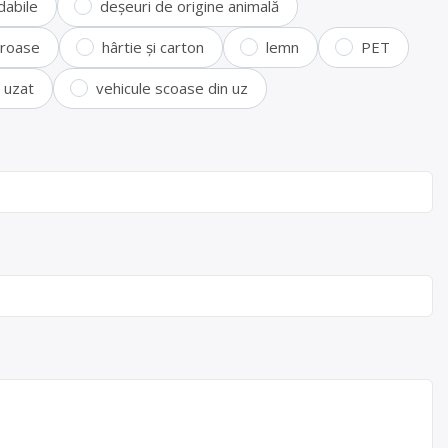
dabile
deșeuri de origine animală
feroase
hârtie și carton
lemn
PET
i uzat
vehicule scoase din uz