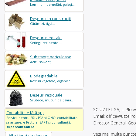
Lemn din demolări, paleți...
Deșeuri din construcții
Cărămizi, tiglă...
Deșeuri medicale
Seringi, recipente ...
Substanțe periculoase
Acizi, solvenți ...
Biodegradabile
Resturi vegetale, organice..
Deșeuri reziduale
Scutece, mucuri de țigară..
SC UZTEL SA, – Ploies
Contabilitate fără griji
Email:
office@uztel.ro
Servicii pentru SRL, PFA și ONG: contabilitate,
Director General: Ge
salarizare, e-Factura, SAF-T și consultanță.
supercontabil.ro
Vezi mai multe puncte
Alte tipuri de deșeuri