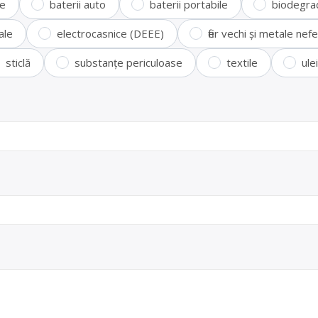
te
baterii auto
baterii portabile
biodegra
ale
electrocasnice (DEEE)
fier vechi și metale ne
sticlă
substanțe periculoase
textile
ule