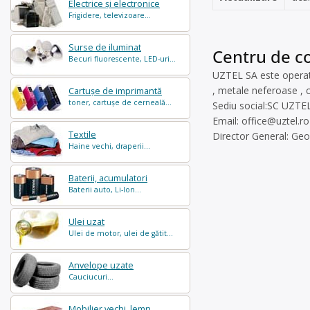
Electrice și electronice
Frigidere, televizoare...
Surse de iluminat
Centru de co
Becuri fluorescente, LED-uri...
UZTEL SA este operato
, metale neferoase , c
Cartușe de imprimantă
toner, cartușe de cerneală...
Sediu social:SC UZTEL
Email:
office@uztel.ro
Textile
Director General: Ge
Haine vechi, draperii...
Baterii, acumulatori
Baterii auto, Li-Ion...
Ulei uzat
Ulei de motor, ulei de gătit...
Anvelope uzate
Cauciucuri...
Mobilier vechi, lemn