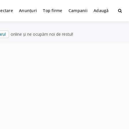
lectare
Anunțuri
Top firme
Campanii
Adaugă
rul
online și ne ocupăm noi de restul!