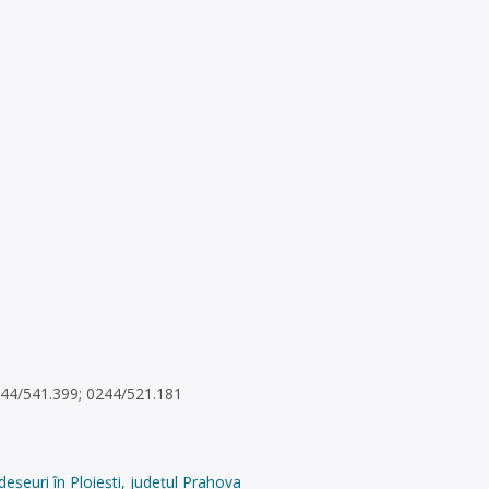
0244/541.399; 0244/521.181
deșeuri în Ploiești, județul Prahova