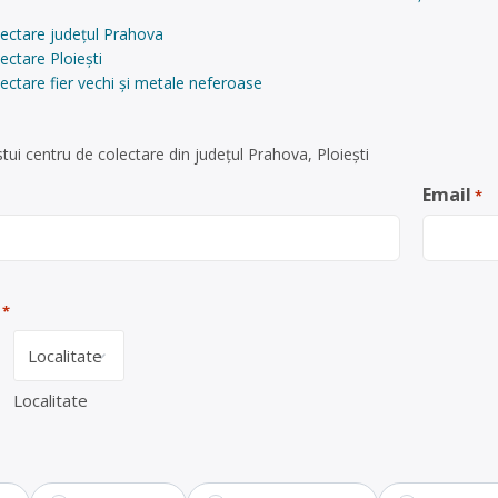
lectare județul Prahova
ectare Ploiești
ectare fier vechi și metale neferoase
ui centru de colectare din județul Prahova, Ploiești
Email
*
*
Localitate