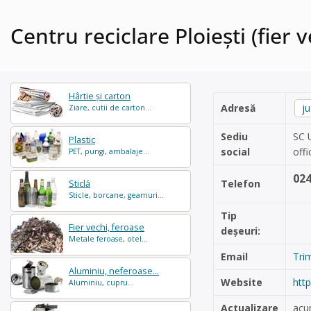
Centru reciclare Ploiești (fier 
Hârtie și carton
Adresă
j
Ziare, cutii de carton...
Sediu
SC 
Plastic
social
off
PET, pungi, ambalaje...
02
Telefon
Sticlă
Sticle, borcane, geamuri...
Tip
Fier vechi, feroase
deșeuri:
Metale feroase, otel...
Email
Tri
Aluminiu, neferoase...
Website
http
Aluminiu, cupru...
Actualizare
acu