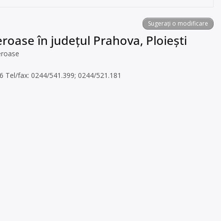
Sugerați o modificare
eroase în județul Prahova, Ploiești
eroase
46 Tel/fax: 0244/541.399; 0244/521.181