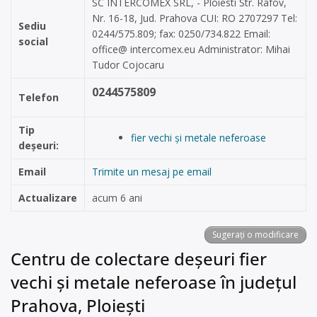
SC INTERCOMEX SRL, - Ploiesti Str. Rafov,
Nr. 16-18, Jud. Prahova CUI: RO 2707297 Tel:
Sediu
0244/575.809; fax: 0250/734.822 Email:
social
office@ intercomex.eu Administrator: Mihai
Tudor Cojocaru
0244575809
Telefon
Tip
fier vechi și metale neferoase
deșeuri:
Email
Trimite un mesaj pe email
Actualizare
acum 6 ani
Sugerați o modificare
Centru de colectare deșeuri fier
vechi și metale neferoase în județul
Prahova, Ploiești