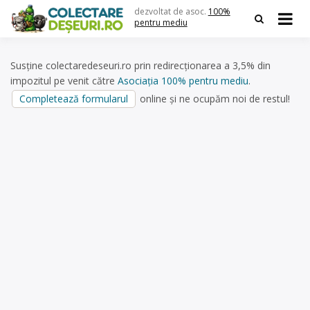
Skip
dezvoltat de asoc.
100%
to
pentru mediu
content
Susține colectaredeseuri.ro prin redirecționarea a 3,5% din
impozitul pe venit către
Asociația 100% pentru mediu
.
Completează formularul
online și ne ocupăm noi de restul!