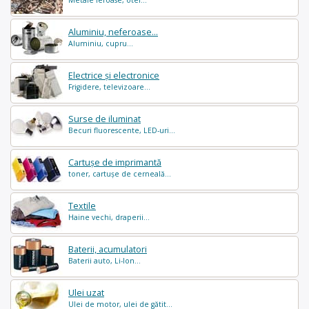
Aluminiu, neferoase...
Aluminiu, cupru...
Electrice și electronice
Frigidere, televizoare...
Surse de iluminat
Becuri fluorescente, LED-uri...
Cartușe de imprimantă
toner, cartușe de cerneală...
Textile
Haine vechi, draperii...
Baterii, acumulatori
Baterii auto, Li-Ion...
Ulei uzat
Ulei de motor, ulei de gătit...