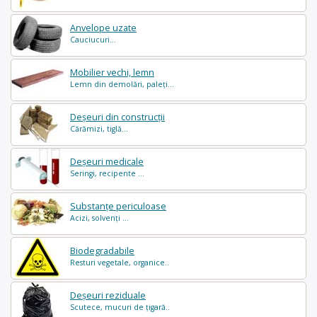
Anvelope uzate
Cauciucuri...
Mobilier vechi, lemn
Lemn din demolări, paleți...
Deșeuri din construcții
Cărămizi, tiglă...
Deșeuri medicale
Seringi, recipente ...
Substanțe periculoase
Acizi, solvenți ...
Biodegradabile
Resturi vegetale, organice..
Deșeuri reziduale
Scutece, mucuri de țigară..