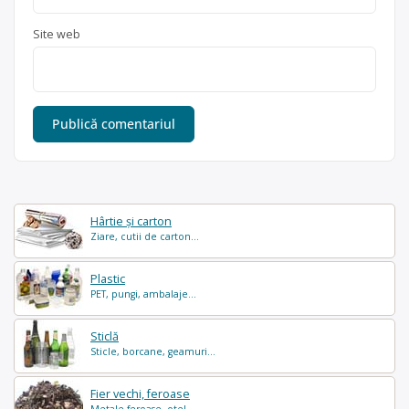
Site web
Hârtie și carton
Ziare, cutii de carton...
Plastic
PET, pungi, ambalaje...
Sticlă
Sticle, borcane, geamuri...
Fier vechi, feroase
Metale feroase, otel...