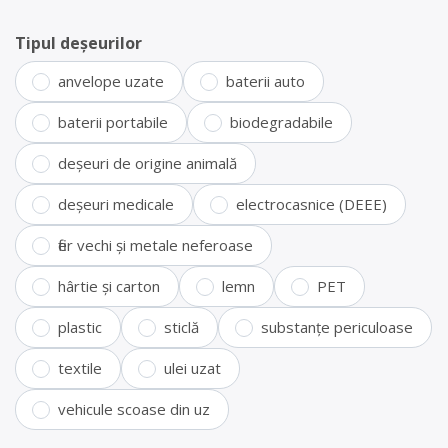
Tipul deșeurilor
anvelope uzate
baterii auto
baterii portabile
biodegradabile
deșeuri de origine animală
deșeuri medicale
electrocasnice (DEEE)
fier vechi și metale neferoase
hârtie și carton
lemn
PET
plastic
sticlă
substanțe periculoase
textile
ulei uzat
vehicule scoase din uz