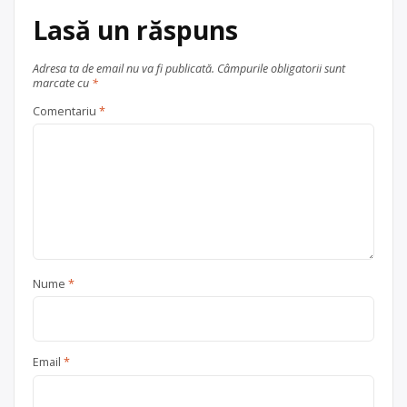
carton
, în
județul Prahova
Lasă un răspuns
Ploiești
Adresa ta de email nu va fi publicată.
Câmpurile obligatorii sunt
marcate cu
*
Comentariu
*
Nume
*
Email
*