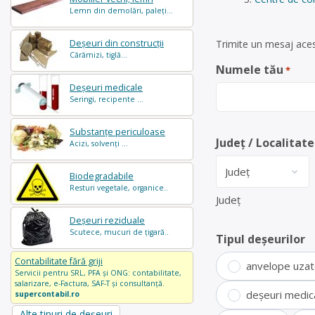
Lemn din demolări, paleți...
Deșeuri din construcții
Trimite un mesaj acest
Cărămizi, tiglă...
Numele tău
*
Deșeuri medicale
Seringi, recipente ...
Substanțe periculoase
Județ / Localitate
Acizi, solvenți ...
Biodegradabile
Resturi vegetale, organice..
Județ
Deșeuri reziduale
Scutece, mucuri de țigară..
Tipul deșeurilor
Contabilitate fără griji
anvelope uza
Servicii pentru SRL, PFA și ONG: contabilitate,
salarizare, e-Factura, SAF-T și consultanță.
deșeuri medic
supercontabil.ro
Alte tipuri de deșeuri