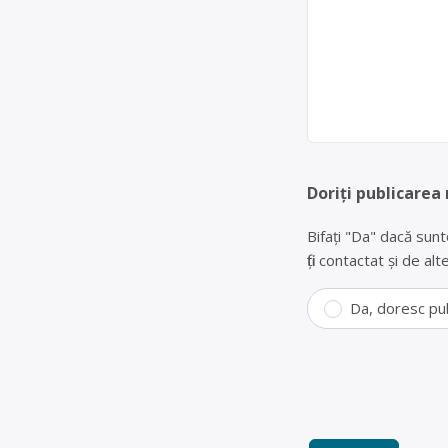
Doriți publicarea
Bifați "Da" dacă sunt
fiți contactat și de a
Da, doresc pu