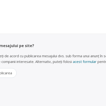
 mesajului pe site?
eți de acord cu publicarea mesajului dvs. sub forma unui anunț în se
lte companii interesate. Alternativ, puteți folosi
acest formular
pentr
blicarea