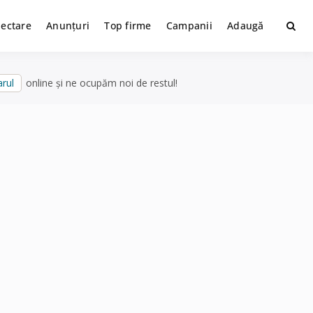
lectare
Anunțuri
Top firme
Campanii
Adaugă
rul
online și ne ocupăm noi de restul!