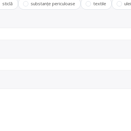
sticlă
substanțe periculoase
textile
ule