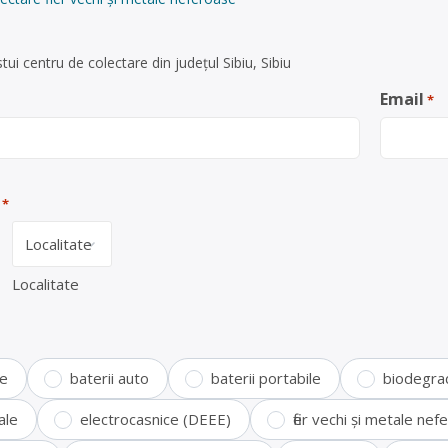
ui centru de colectare din județul Sibiu, Sibiu
Email
*
*
Localitate
te
baterii auto
baterii portabile
biodegra
ale
electrocasnice (DEEE)
fier vechi și metale ne