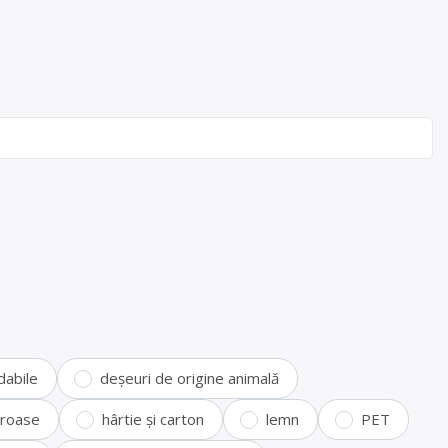
dabile
deșeuri de origine animală
feroase
hârtie și carton
lemn
PET