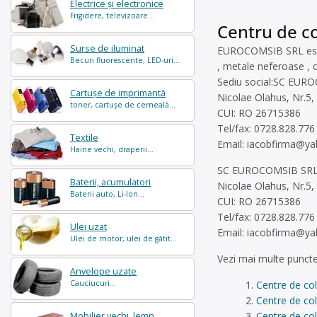
Electrice și electronice
Frigidere, televizoare...
Centru de co
Surse de iluminat
EUROCOMSIB SRL este 
Becuri fluorescente, LED-uri...
, metale neferoase , c
Sediu social:SC EUROC
Cartușe de imprimantă
Nicolae Olahus, Nr.5, 
toner, cartușe de cerneală...
CUI: RO 26715386
Tel/fax: 0728.828.776
Textile
Email:
iacobfirma@y
Haine vechi, draperii...
SC EUROCOMSIB SRL, –
Baterii, acumulatori
Nicolae Olahus, Nr.5, 
Baterii auto, Li-Ion...
CUI: RO 26715386
Tel/fax: 0728.828.776
Ulei uzat
Email:
iacobfirma@y
Ulei de motor, ulei de gătit...
Vezi mai multe puncte
Anvelope uzate
Cauciucuri...
Centre de col
Centre de col
Centre de col
Mobilier vechi, lemn