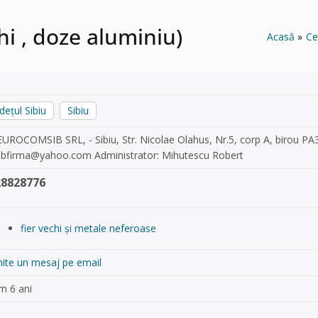
hi , doze aluminiu)
Acasă
Ce
dețul Sibiu
Sibiu
EUROCOMSIB SRL, - Sibiu, Str. Nicolae Olahus, Nr.5, corp A, birou PA3
obfirma@yahoo.com
Administrator: Mihutescu Robert
28828776
fier vechi și metale neferoase
mite un mesaj pe email
m 6 ani