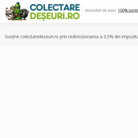
Skip
to
dezvoltat de asoc.
100% pent
content
Susține colectaredeseuri.ro prin redirecționarea a 3,5% din impozit