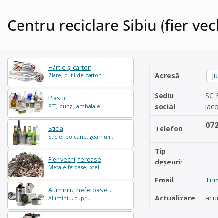
Centru reciclare Sibiu (fier vec
Hârtie și carton
Adresă
ju
Ziare, cutii de carton...
Sediu
SC 
Plastic
social
iac
PET, pungi, ambalaje...
07
Telefon
Sticlă
Sticle, borcane, geamuri...
Tip
Fier vechi, feroase
deșeuri:
Metale feroase, otel...
Email
Tri
Aluminiu, neferoase...
Actualizare
acu
Aluminiu, cupru...