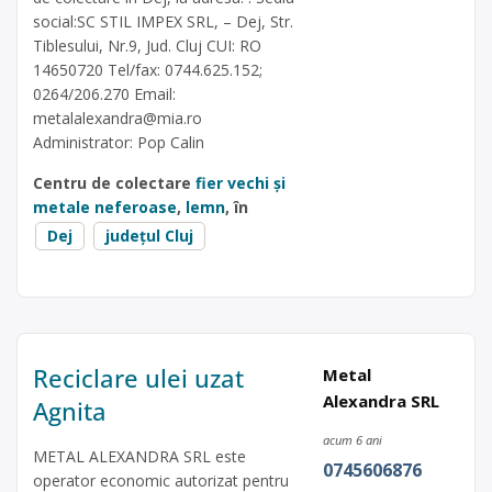
social:SC STIL IMPEX SRL, – Dej, Str.
Tiblesului, Nr.9, Jud. Cluj CUI: RO
14650720 Tel/fax: 0744.625.152;
0264/206.270 Email:
metalalexandra@mia.ro
Administrator: Pop Calin
Centru de colectare
fier vechi și
metale neferoase
,
lemn
, în
Dej
județul Cluj
Reciclare ulei uzat
Metal
Alexandra SRL
Agnita
acum 6 ani
METAL ALEXANDRA SRL este
0745606876
operator economic autorizat pentru