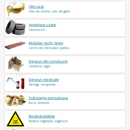
Ulei uzat
Ulei de motor, ulei de gătit...
Anvelope uzate
Cauciucuri...
Mobilier vechi, lemn
Lemn din demolări, paleți...
Deșeuri din construcții
Cărămizi, tiglă...
Deșeuri medicale
Seringi, recipente ...
Substanțe periculoase
Acizi, solvenți ...
Biodegradabile
Resturi vegetale, organice..