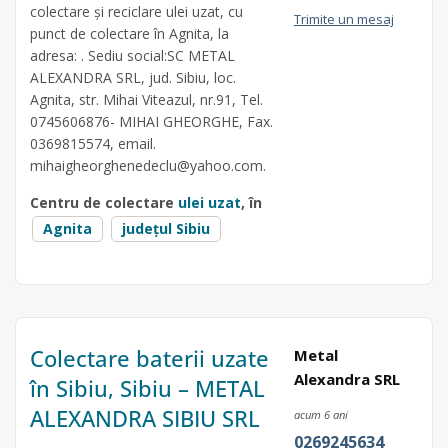
colectare și reciclare ulei uzat, cu
Trimite un mesaj
punct de colectare în Agnita, la
adresa: . Sediu social:SC METAL
ALEXANDRA SRL, jud. Sibiu, loc.
Agnita, str. Mihai Viteazul, nr.91, Tel.
0745606876- MIHAI GHEORGHE, Fax.
0369815574, email.
mihaigheorghenedeclu@yahoo.com
.
Centru de colectare
ulei uzat
, în
Agnita
județul Sibiu
Colectare baterii uzate
Metal
Alexandra SRL
în Sibiu, Sibiu – METAL
ALEXANDRA SIBIU SRL
acum 6 ani
0269245634