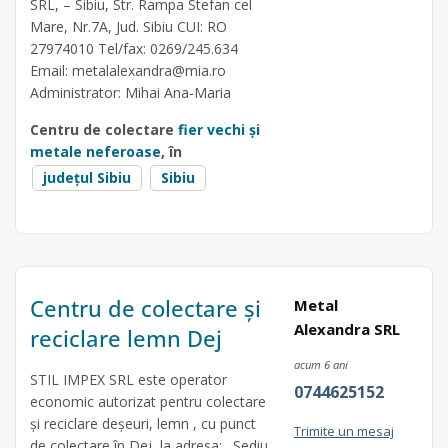
SRL, – Sibiu, Str. Rampa Stefan cel
Mare, Nr.7A, Jud. Sibiu CUI: RO
27974010 Tel/fax: 0269/245.634
Email:
metalalexandra@mia.ro
Administrator: Mihai Ana-Maria
Centru de colectare
fier vechi și
metale neferoase
, în
județul Sibiu
Sibiu
Centru de colectare și
Metal
Alexandra SRL
reciclare lemn Dej
acum 6 ani
STIL IMPEX SRL este operator
0744625152
economic autorizat pentru colectare
și reciclare deșeuri, lemn , cu punct
Trimite un mesaj
de colectare în Dej, la adresa: . Sediu