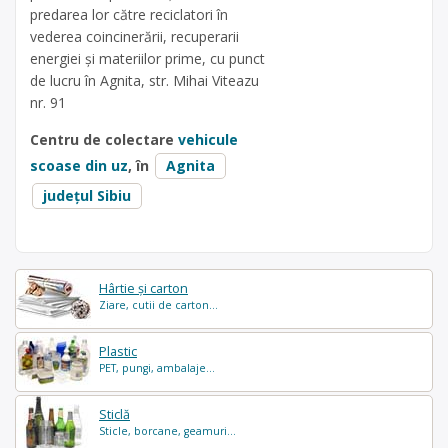
predarea lor către reciclatori în
vederea coincinerării, recuperarii
energiei și materiilor prime, cu punct
de lucru în Agnita, str. Mihai Viteazu
nr. 91
Centru de colectare
vehicule
scoase din uz
, în
Agnita
județul Sibiu
Hârtie și carton
Ziare, cutii de carton...
Plastic
PET, pungi, ambalaje...
Sticlă
Sticle, borcane, geamuri...