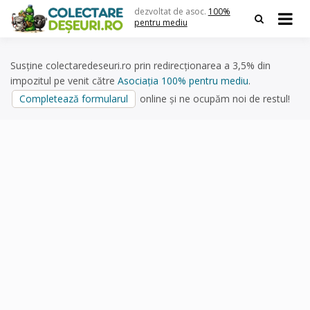
Skip
dezvoltat de asoc.
100%
to
pentru mediu
content
Susține colectaredeseuri.ro prin redirecționarea a 3,5% din
impozitul pe venit către
Asociația 100% pentru mediu
.
Completează formularul
online și ne ocupăm noi de restul!