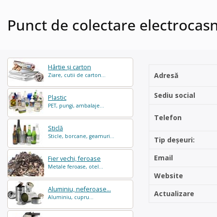
Punct de colectare electrocasn
Hârtie și carton
Adresă
Ziare, cutii de carton...
Sediu social
Plastic
PET, pungi, ambalaje...
Telefon
Sticlă
Sticle, borcane, geamuri...
Tip deșeuri:
Email
Fier vechi, feroase
Metale feroase, otel...
Website
Aluminiu, neferoase...
Actualizare
Aluminiu, cupru...