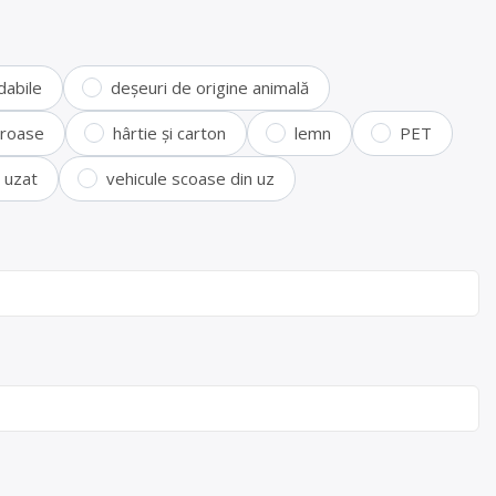
dabile
deșeuri de origine animală
feroase
hârtie și carton
lemn
PET
i uzat
vehicule scoase din uz