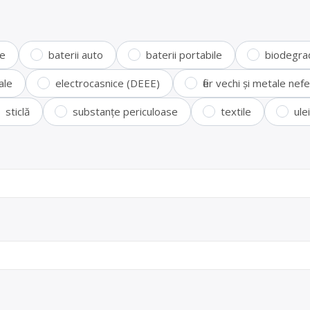
te
baterii auto
baterii portabile
biodegra
ale
electrocasnice (DEEE)
fier vechi și metale ne
sticlă
substanțe periculoase
textile
ule