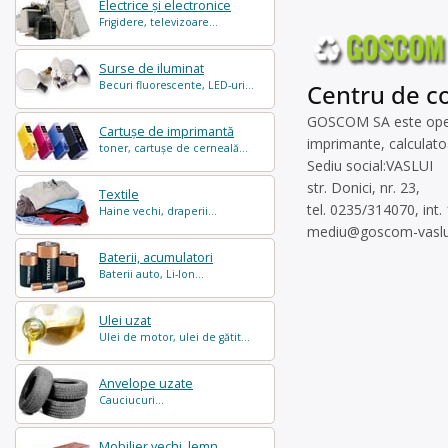
Electrice și electronice
Frigidere, televizoare...
Surse de iluminat
Becuri fluorescente, LED-uri...
Centru de co
GOSCOM SA este operato
Cartușe de imprimantă
imprimante, calculatoa
toner, cartușe de cerneală...
Sediu social:VASLUI
str. Donici, nr. 23,
Textile
tel. 0235/314070, int.
Haine vechi, draperii...
mediu@goscom-vaslu
Baterii, acumulatori
Baterii auto, Li-Ion...
Ulei uzat
Ulei de motor, ulei de gătit...
Anvelope uzate
Cauciucuri...
Mobilier vechi, lemn