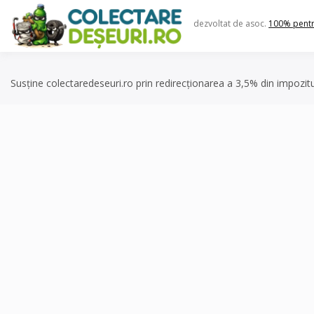
Skip
to
dezvoltat de asoc.
100% pent
content
Susține colectaredeseuri.ro prin redirecționarea a 3,5% din impozit