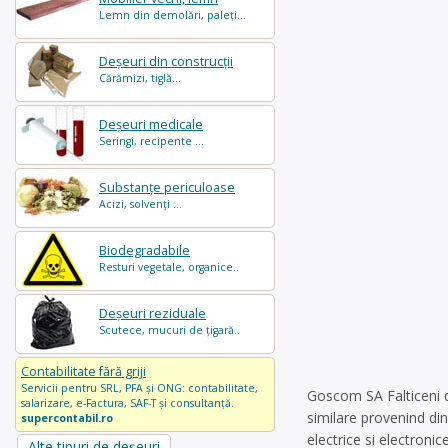
Lemn din demolări, paleți...
Deșeuri din construcții
Cărămizi, tiglă...
Deșeuri medicale
Seringi, recipente ...
Substanțe periculoase
Acizi, solvenți ...
Biodegradabile
Resturi vegetale, organice..
Deșeuri reziduale
Scutece, mucuri de țigară..
Contabilitate fără griji
Servicii pentru SRL, PFA și ONG: contabilitate,
Goscom SA Falticeni de
salarizare, e-Factura, SAF-T și consultanță.
similare provenind din 
supercontabil.ro
electrice si electron
Alte tipuri de deșeuri