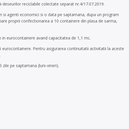
ii deseurilor reciclabile colectate separat nr.4/17.07.2019.
tari si agenti economici si o data pe saptamana, dupa un program
ciare proprii confectionarea a 10 containere din plasa de sarma,
e in eurocontainere avand capacitatea de 1,1 mc.
eurocontainere. Pentru asigurarea continuitatii activitatii la aceste
.
5 zile pe saptamana (luni-vineri).