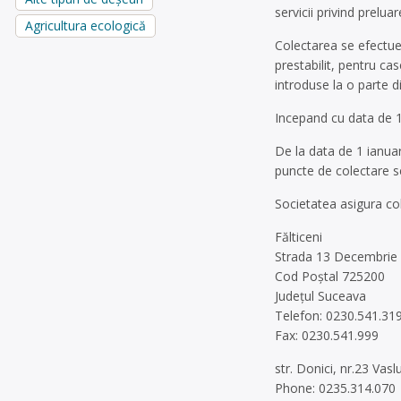
servicii privind prelu
Agricultura ecologică
Colectarea se efectue
prestabilit, pentru ca
introduse la o parte d
Incepand cu data de 1
De la data de 1 ianuar
puncte de colectare se
Societatea asigura col
Fălticeni
Strada 13 Decembrie 
Cod Poștal 725200
Județul Suceava
Telefon: 0230.541.31
Fax: 0230.541.999
str. Donici, nr.23 Vaslu
Phone: 0235.314.070