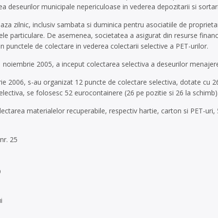
area deseurilor municipale nepericuloase in vederea depozitarii si sortar
aza zilnic, inclusiv sambata si duminica pentru asociatiile de proprie
sele particulare. De asemenea, societatea a asigurat din resurse finan
in punctele de colectare in vederea colectarii selective a PET-urilor.
 noiembrie 2005, a inceput colectarea selectiva a deseurilor menajer
ie 2006, s-au organizat 12 puncte de colectare selectiva, dotate cu 26 
lectiva, se folosesc 52 eurocontainere (26 pe pozitie si 26 la schimb)
ectarea materialelor recuperabile, respectiv hartie, carton si PET-uri, 
nr. 25
9
i