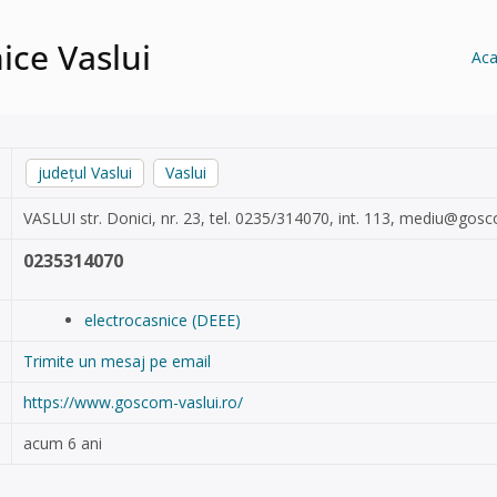
ice Vaslui
Ac
județul Vaslui
Vaslui
VASLUI str. Donici, nr. 23, tel. 0235/314070, int. 113,
mediu@gosco
0235314070
electrocasnice (DEEE)
Trimite un mesaj pe email
https://www.goscom-vaslui.ro/
acum 6 ani