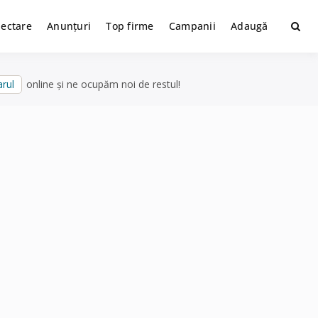
lectare
Anunțuri
Top firme
Campanii
Adaugă
rul
online și ne ocupăm noi de restul!