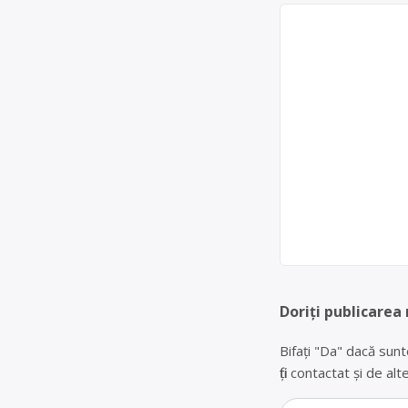
Doriți publicarea
Bifați "Da" dacă sunt
fiți contactat și de a