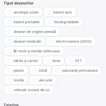
Tipul deșeurilor
anvelope uzate
baterii auto
baterii portabile
biodegradabile
deșeuri de origine animală
deșeuri medicale
electrocasnice (DEEE)
fier vechi și metale neferoase
hârtie și carton
lemn
PET
plastic
sticlă
substanțe periculoase
textile
ulei uzat
vehicule scoase din uz
Telefon