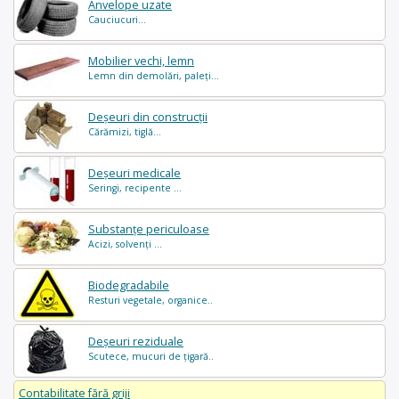
Anvelope uzate
Cauciucuri...
Mobilier vechi, lemn
Lemn din demolări, paleți...
Deșeuri din construcții
Cărămizi, tiglă...
Deșeuri medicale
Seringi, recipente ...
Substanțe periculoase
Acizi, solvenți ...
Biodegradabile
Resturi vegetale, organice..
Deșeuri reziduale
Scutece, mucuri de țigară..
Contabilitate fără griji