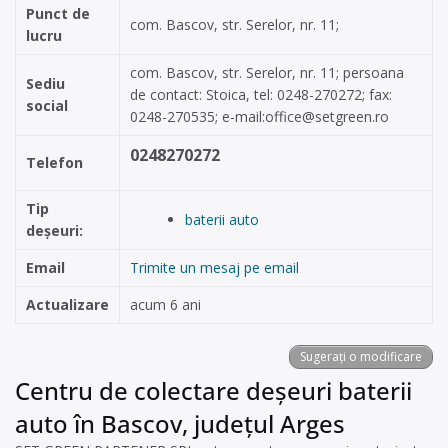
Punct de
com. Bascov, str. Serelor, nr. 11;
lucru
com. Bascov, str. Serelor, nr. 11; persoana
Sediu
de contact: Stoica, tel: 0248-270272; fax:
social
0248-270535; e-mail:
office@setgreen.ro
0248270272
Telefon
Tip
baterii auto
deșeuri:
Email
Trimite un mesaj pe email
Actualizare
acum 6 ani
Sugerați o modificare
Centru de colectare deșeuri baterii
auto în Bascov, județul Arges