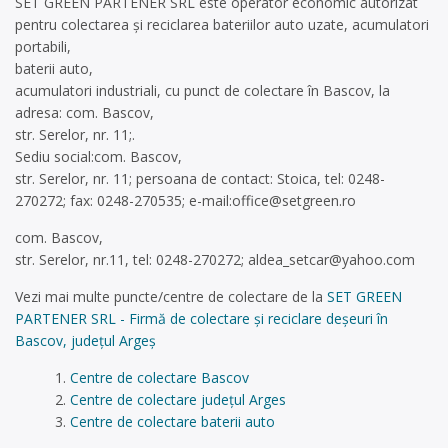
SET GREEN PARTENER SRL este operator economic autorizat
pentru colectarea și reciclarea bateriilor auto uzate, acumulatori
portabili,
baterii auto,
acumulatori industriali, cu punct de colectare în Bascov, la
adresa: com. Bascov,
str. Serelor, nr. 11;.
Sediu social:com. Bascov,
str. Serelor, nr. 11; persoana de contact: Stoica, tel: 0248-
270272; fax: 0248-270535; e-mail:
office@setgreen.ro
com. Bascov,
str. Serelor, nr.11, tel: 0248-270272;
aldea_setcar@yahoo.com
Vezi mai multe puncte/centre de colectare de la
SET GREEN
PARTENER SRL - Firmă de colectare și reciclare deșeuri în
Bascov, județul Argeș
Centre de colectare Bascov
Centre de colectare județul Arges
Centre de colectare baterii auto