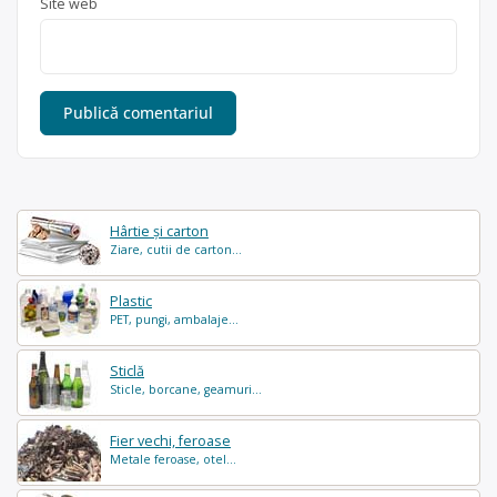
Site web
Hârtie și carton
Ziare, cutii de carton...
Plastic
PET, pungi, ambalaje...
Sticlă
Sticle, borcane, geamuri...
Fier vechi, feroase
Metale feroase, otel...