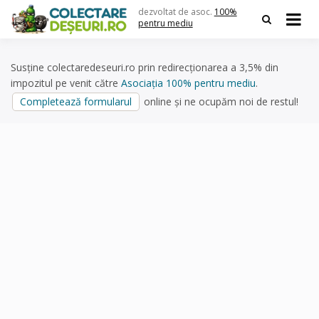
Skip
dezvoltat de asoc.
100%
to
pentru mediu
content
Susține colectaredeseuri.ro prin redirecționarea a 3,5% din
impozitul pe venit către
Asociația 100% pentru mediu
.
Completează formularul
online și ne ocupăm noi de restul!