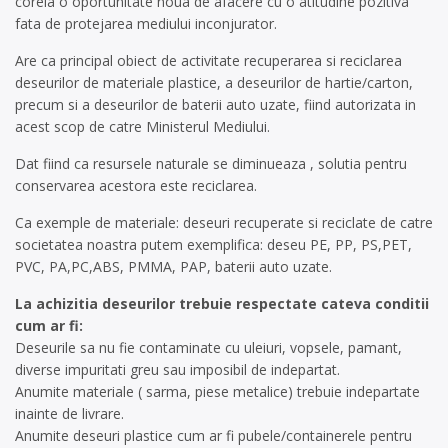
corela o oportunitate noua de afacere cu o atitudine pozitiva
fata de protejarea mediului inconjurator.
Are ca principal obiect de activitate recuperarea si reciclarea
deseurilor de materiale plastice, a deseurilor de hartie/carton,
precum si a deseurilor de baterii auto uzate, fiind autorizata in
acest scop de catre Ministerul Mediului.
Dat fiind ca resursele naturale se diminueaza , solutia pentru
conservarea acestora este reciclarea.
Ca exemple de materiale: deseuri recuperate si reciclate de catre
societatea noastra putem exemplifica: deseu PE, PP, PS,PET,
PVC, PA,PC,ABS, PMMA, PAP, baterii auto uzate.
La achizitia deseurilor trebuie respectate cateva conditii
cum ar fi:
Deseurile sa nu fie contaminate cu uleiuri, vopsele, pamant,
diverse impuritati greu sau imposibil de indepartat.
Anumite materiale ( sarma, piese metalice) trebuie indepartate
inainte de livrare.
Anumite deseuri plastice cum ar fi pubele/containerele pentru