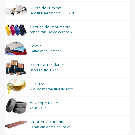
Surse de iluminat
Becuri fluorescente, LED-uri...
Cartușe de imprimantă
toner, cartușe de cerneală...
Textile
Haine vechi, draperii...
Baterii, acumulatori
Baterii auto, Li-Ion...
Ulei uzat
Ulei de motor, ulei de gătit...
Anvelope uzate
Cauciucuri...
Mobilier vechi, lemn
Lemn din demolări, paleți...