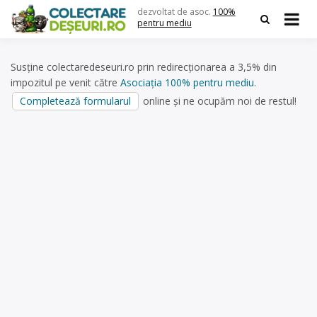
Skip
dezvoltat de asoc.
100%
to
pentru mediu
content
Susține colectaredeseuri.ro prin redirecționarea a 3,5% din
impozitul pe venit către
Asociația 100% pentru mediu
.
Completează formularul
online și ne ocupăm noi de restul!