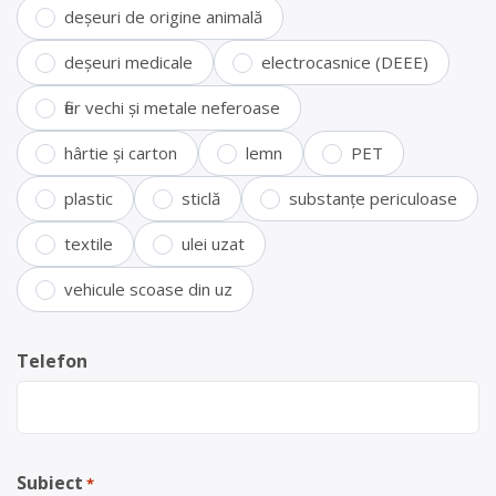
deșeuri de origine animală
deșeuri medicale
electrocasnice (DEEE)
fier vechi și metale neferoase
hârtie și carton
lemn
PET
plastic
sticlă
substanțe periculoase
textile
ulei uzat
vehicule scoase din uz
Telefon
Subiect
*