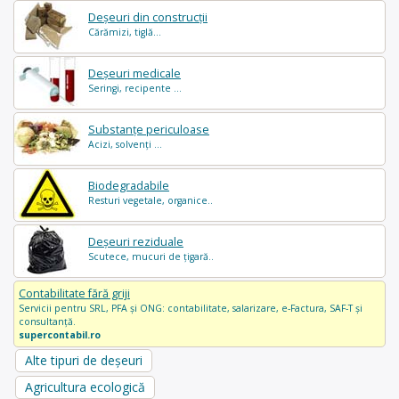
Deșeuri din construcții
Cărămizi, tiglă...
Deșeuri medicale
Seringi, recipente ...
Substanțe periculoase
Acizi, solvenți ...
Biodegradabile
Resturi vegetale, organice..
Deșeuri reziduale
Scutece, mucuri de țigară..
Contabilitate fără griji
Servicii pentru SRL, PFA și ONG: contabilitate, salarizare, e-Factura, SAF-T și
consultanță.
supercontabil.ro
Alte tipuri de deșeuri
Agricultura ecologică