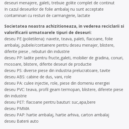
deseuri menajere, galeti, trebuie golite complet de continut
In cazul deseurilor de folie ambalaj nu sunt acceptate
contaminari cu resturi de carmangerie, lactate
Societatea noastra achizitioneaza, in vederea reciclarii si
valorificarii urmatoarele tipuri de deseuri:
deseu PE (polietilena): navete, teava, paleti, flacoane, folie
ambalaj, pubele/containere pentru deseu menajer, blistere,
diferite piese , rebuturi din industrie
deseu PP: ladite pentru fructe,galeti, mobilier de gradina, conuri,
mosoare, blistere, diferite deseuri de productie
deseu PS: diverse piese din industria prelucratoare, tavite
deseu ABS: cabine de dus, vani, role
deseu PA: culee injectie, role, piese din domeniu energiei
deseu PVC: teava, profil geam termopan, blistere, diferete piese
din industrie
deseu PET: flacoane pentru bauturi: suc,apa,bere
deseu PMMA
deseu PAP: hartie ambalaj, hartie arhiva, carton ambalaj
deseu Baterii auto