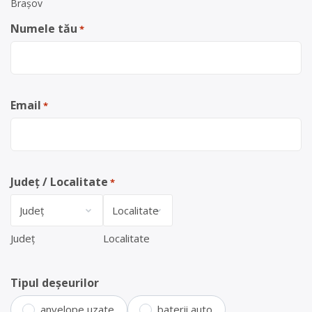
Brașov
Numele tău
*
Email
*
Județ / Localitate
*
Județ
Localitate
Tipul deșeurilor
anvelope uzate
baterii auto