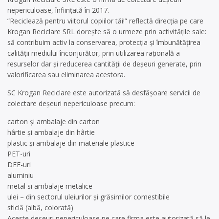
nepericuloase, înființată în 2017.
”Reciclează pentru viitorul copiilor tăi!” reflectă direcția pe care
Krogan Reciclare SRL dorește să o urmeze prin activitățile sale:
să contribuim activ la conservarea, protecţia şi îmbunătăţirea
calităţii mediului înconjurător, prin utilizarea rațională a
resurselor dar și reducerea cantității de deșeuri generate, prin
valorificarea sau eliminarea acestora.
SC Krogan Reciclare este autorizată să desfășoare servicii de
colectare deșeuri nepericuloase precum:
carton și ambalaje din carton
hârtie și ambalaje din hârtie
plastic și ambalaje din materiale plastice
PET-uri
DEE-uri
aluminiu
metal si ambalaje metalice
ulei – din sectorul uleiurilor și grăsimilor comestibile
sticlă (albă, colorată)
Aceste deșeuri nepericuloase pe care firma este autorizată să le