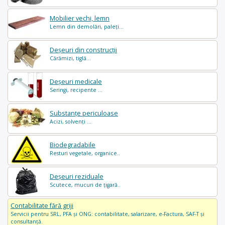
Mobilier vechi, lemn
Lemn din demolări, paleți...
Deșeuri din construcții
Cărămizi, tiglă...
Deșeuri medicale
Seringi, recipente ...
Substanțe periculoase
Acizi, solvenți ...
Biodegradabile
Resturi vegetale, organice..
Deșeuri reziduale
Scutece, mucuri de țigară..
Contabilitate fără griji
Servicii pentru SRL, PFA și ONG: contabilitate, salarizare, e-Factura, SAF-T și
consultanță.