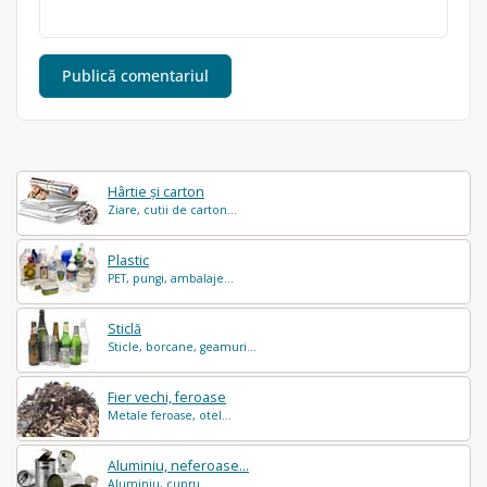
Hârtie și carton
Ziare, cutii de carton...
Plastic
PET, pungi, ambalaje...
Sticlă
Sticle, borcane, geamuri...
Fier vechi, feroase
Metale feroase, otel...
Aluminiu, neferoase...
Aluminiu, cupru...