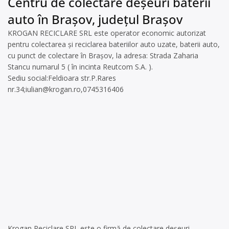
Centru de colectare deșeuri baterii
auto în Brașov, județul Brașov
KROGAN RECICLARE SRL este operator economic autorizat
pentru colectarea și reciclarea bateriilor auto uzate, baterii auto,
cu punct de colectare în Brașov, la adresa: Strada Zaharia
Stancu numarul 5 ( în incinta Reutcom S.A. ).
Sediu social:Feldioara str.P.Rares
nr.34;
iulian@krogan.ro
,0745316406
Krogan Reciclare SRL este o firmă de colectare deșeuri