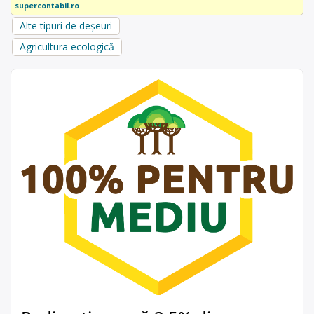
supercontabil.ro
Alte tipuri de deșeuri
Agricultura ecologică