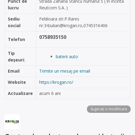
Punct de
Strada Zaharia Stancu numarul 5 ( în incinta
lucru
Reutcom S.A. )
Sediu
Feldioara str.P.Rares
social
nr.34;
iulian@krogan.ro
,0745316406
0758935150
Telefon
Tip
baterii auto
deșeuri:
Email
Trimite un mesaj pe email
Website
https://krogan.ro/
Actualizare
acum 6 ani
Sugerați o modificare