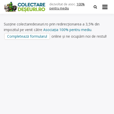
Skip
dezvoltat de asoc.
100%
to
pentru mediu
content
Susține colectaredeseuri.ro prin redirecționarea a 3,5% din
impozitul pe venit către
Asociația 100% pentru mediu
.
Completează formularul
online și ne ocupăm noi de restul!