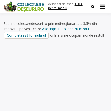
Skip
dezvoltat de asoc.
100%
to
pentru mediu
content
Susține colectaredeseuri.ro prin redirecționarea a 3,5% din
impozitul pe venit către
Asociația 100% pentru mediu
.
Completează formularul
online și ne ocupăm noi de restul!