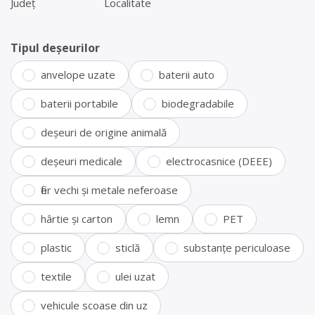
Județ
Localitate
Tipul deșeurilor
anvelope uzate
baterii auto
baterii portabile
biodegradabile
deșeuri de origine animală
deșeuri medicale
electrocasnice (DEEE)
fier vechi și metale neferoase
hârtie și carton
lemn
PET
plastic
sticlă
substanțe periculoase
textile
ulei uzat
vehicule scoase din uz