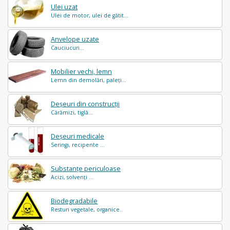
Ulei uzat
Ulei de motor, ulei de gătit...
Anvelope uzate
Cauciucuri...
Mobilier vechi, lemn
Lemn din demolări, paleți...
Deșeuri din construcții
Cărămizi, tiglă...
Deșeuri medicale
Seringi, recipente ...
Substanțe periculoase
Acizi, solvenți ...
Biodegradabile
Resturi vegetale, organice..