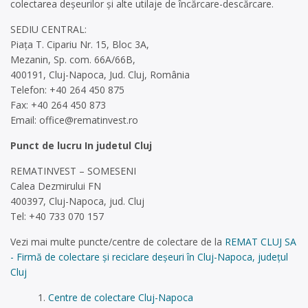
colectarea deşeurilor și alte utilaje de încărcare-descărcare.
SEDIU CENTRAL:
Piața T. Cipariu Nr. 15, Bloc 3A,
Mezanin, Sp. com. 66A/66B,
400191, Cluj-Napoca, Jud. Cluj, România
Telefon: +40 264 450 875
Fax: +40 264 450 873
Email:
office@rematinvest.ro
Punct de lucru In judetul Cluj
REMATINVEST – SOMESENI
Calea Dezmirului FN
400397, Cluj-Napoca, jud. Cluj
Tel: +40 733 070 157
Vezi mai multe puncte/centre de colectare de la
REMAT CLUJ SA
- Firmă de colectare și reciclare deșeuri în Cluj-Napoca, județul
Cluj
Centre de colectare Cluj-Napoca