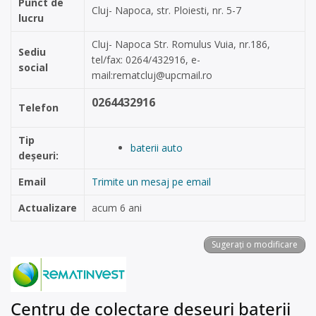
Punct de
Cluj- Napoca, str. Ploiesti, nr. 5-7
lucru
Cluj- Napoca Str. Romulus Vuia, nr.186,
Sediu
tel/fax: 0264/432916, e-
social
mail:
rematcluj@upcmail.ro
0264432916
Telefon
Tip
baterii auto
deșeuri:
Email
Trimite un mesaj pe email
Actualizare
acum 6 ani
Sugerați o modificare
Centru de colectare deșeuri baterii