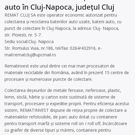
auto în Cluj-Napoca, județul Cluj
REMAT CLUJ SA este operator economic autorizat pentru
colectarea și reciclarea bateriilor auto uzate, baterii auto, cu
punct de colectare în Cluj-Napoca, la adresa: Cluj- Napoca,
str. Ploiesti, nr. 5-7.
Sediu social:Cluj- Napoca
Str. Romulus Vuia, nr.186, tel/fax: 0264/432916, e-
mail:
rematcluj@upcmail.ro
Rematinvest este unul dintre cei mai mari procesatori de
materiale reciclabile din România, având în prezent 15 centre de
procesare și numeroase puncte de colectare.
Colectarea deșeurilor de metale feroase, neferoase, plastic,
lemn, sticlă, hârtie și carton este sustinută de sisteme de
transport, procesare și expeditie proprii. Pentru eficiența acestui
sistem, REMATINVEST dispune de reţea proprie de colectare a
materialelor refolosibile, de parc auto dotat cu containere
pentru transport marfă şi sisteme roll on / roll off, încărcătoare
cu graifer de diverse tipuri şi mărimi, containere pentru