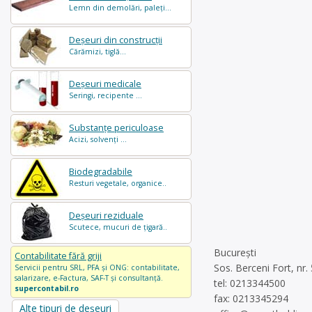
Lemn din demolări, paleți...
Deșeuri din construcții
Cărămizi, tiglă...
Deșeuri medicale
Seringi, recipente ...
Substanțe periculoase
Acizi, solvenți ...
Biodegradabile
Resturi vegetale, organice..
Deșeuri reziduale
Scutece, mucuri de țigară..
București
Contabilitate fără griji
Sos. Berceni Fort, nr. 
Servicii pentru SRL, PFA și ONG: contabilitate,
salarizare, e-Factura, SAF-T și consultanță.
tel: 0213344500
supercontabil.ro
fax: 0213345294
Alte tipuri de deșeuri