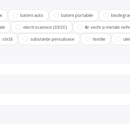
te
baterii auto
baterii portabile
biodegra
ale
electrocasnice (DEEE)
fier vechi și metale ne
sticlă
substanțe periculoase
textile
ule