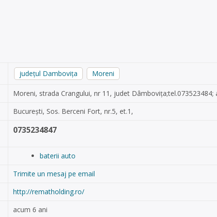
județul Dambovița
Moreni
Moreni, strada Crangului, nr 11, judet Dâmbovița;tel.073523484;
București, Sos. Berceni Fort, nr.5, et.1,
0735234847
baterii auto
Trimite un mesaj pe email
http://rematholding.ro/
acum 6 ani