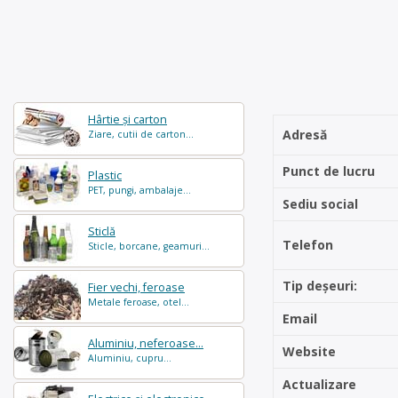
Hârtie și carton
Adresă
Ziare, cutii de carton...
Punct de lucru
Plastic
PET, pungi, ambalaje...
Sediu social
Sticlă
Telefon
Sticle, borcane, geamuri...
Tip deșeuri:
Fier vechi, feroase
Metale feroase, otel...
Email
Aluminiu, neferoase...
Website
Aluminiu, cupru...
Actualizare