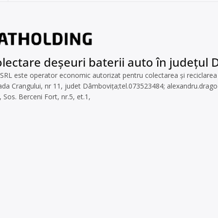
lectare deșeuri baterii auto în județul
ste operator economic autorizat pentru colectarea și reciclarea bat
rada Crangului, nr 11, judet Dâmbovița;tel.073523484;
alexandru.drag
 Sos. Berceni Fort, nr.5, et.1,