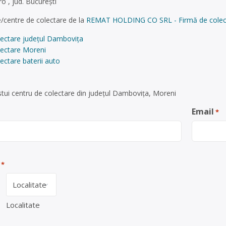
ro
, jud. București
/centre de colectare de la
REMAT HOLDING CO SRL - Firmă de colectar
lectare județul Dambovița
lectare Moreni
ectare baterii auto
tui centru de colectare din județul Dambovița, Moreni
Email
*
*
Localitate