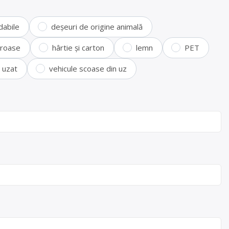
dabile
deșeuri de origine animală
feroase
hârtie și carton
lemn
PET
i uzat
vehicule scoase din uz