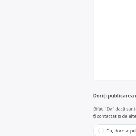
Doriți publicarea
Bifați "Da" dacă sunt
fiți contactat și de a
Da, doresc pu