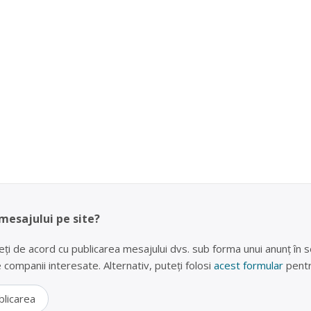
 mesajului pe site?
eți de acord cu publicarea mesajului dvs. sub forma unui anunț în se
lte companii interesate. Alternativ, puteți folosi
acest formular
pentr
blicarea