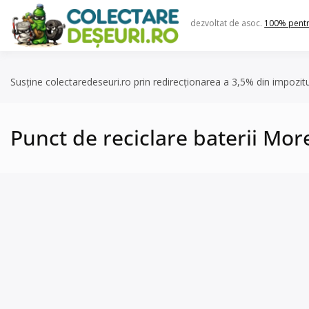
Skip
to
dezvoltat de asoc.
100% pent
content
Susține colectaredeseuri.ro prin redirecționarea a 3,5% din impozit
Punct de reciclare baterii Mor