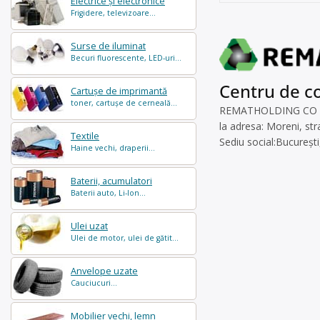
Electrice și electronice
Frigidere, televizoare...
Surse de iluminat
Becuri fluorescente, LED-uri...
Centru de co
Cartușe de imprimantă
toner, cartușe de cerneală...
REMATHOLDING CO SRL e
la adresa: Moreni, st
Textile
Sediu social:București,
Haine vechi, draperii...
Baterii, acumulatori
Baterii auto, Li-Ion...
Ulei uzat
Ulei de motor, ulei de gătit...
Anvelope uzate
Cauciucuri...
Mobilier vechi, lemn