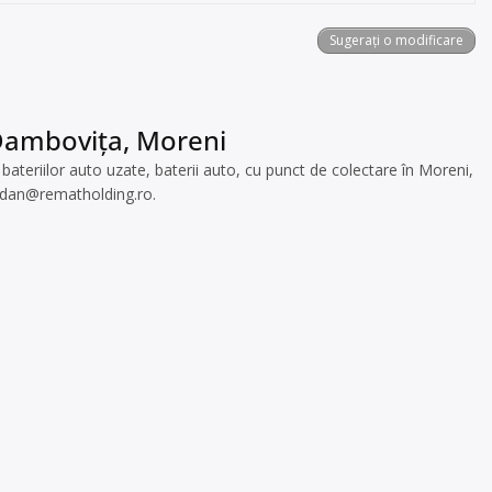
Sugerați o modificare
 Dambovița, Moreni
eriilor auto uzate, baterii auto, cu punct de colectare în Moreni,
odan@rematholding.ro
.