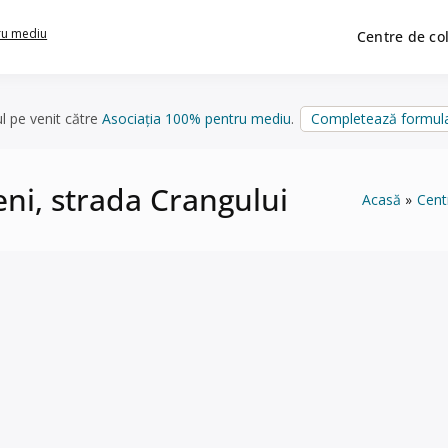
ru mediu
Centre de co
ul pe venit către
Asociația 100% pentru mediu
.
Completează formula
eni, strada Crangului
Acasă
Cent