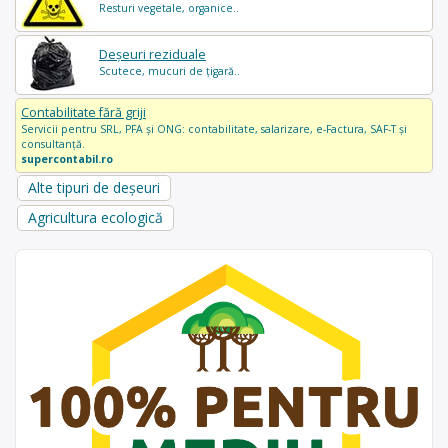
Resturi vegetale, organice..
Deșeuri reziduale
Scutece, mucuri de țigară..
Contabilitate fără griji
Servicii pentru SRL, PFA și ONG: contabilitate, salarizare, e-Factura, SAF-T și
consultanță.
supercontabil.ro
Alte tipuri de deșeuri
Agricultura ecologică