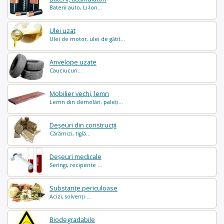
Baterii auto, Li-Ion...
Ulei uzat
Ulei de motor, ulei de gătit...
Anvelope uzate
Cauciucuri...
Mobilier vechi, lemn
Lemn din demolări, paleți...
Deșeuri din construcții
Cărămizi, tiglă...
Deșeuri medicale
Seringi, recipente ...
Substanțe periculoase
Acizi, solvenți ...
Biodegradabile