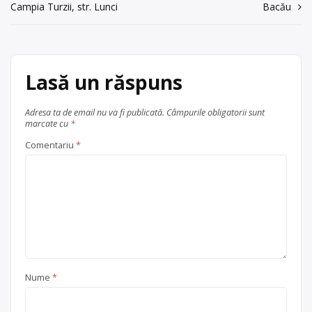
Centru de colectare
baterii auto
,
Campia Turzii, str. Lunci
Bacău
în
Trimite un mesaj
în
Brașov
județul Brașov
articole
Lasă un răspuns
Adresa ta de email nu va fi publicată.
Câmpurile obligatorii sunt
marcate cu
*
Comentariu
*
Nume
*