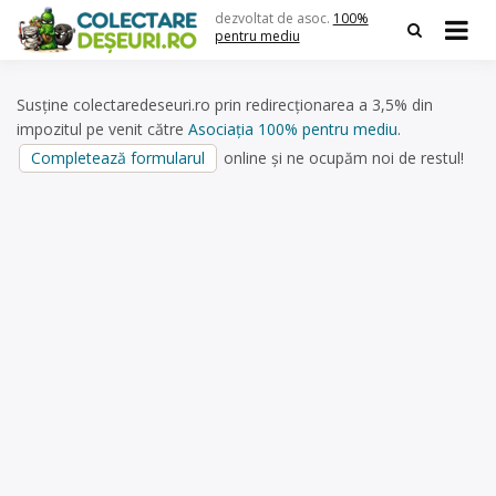
Skip
dezvoltat de asoc.
100%
to
pentru mediu
content
Susține colectaredeseuri.ro prin redirecționarea a 3,5% din
impozitul pe venit către
Asociația 100% pentru mediu
.
Completează formularul
online și ne ocupăm noi de restul!