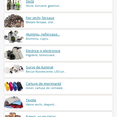
Sticlă
Sticle, borcane, geamuri...
Fier vechi, feroase
Metale feroase, otel...
Aluminiu, neferoase...
Aluminiu, cupru...
Electrice și electronice
Frigidere, televizoare...
Surse de iluminat
Becuri fluorescente, LED-uri...
Cartușe de imprimantă
toner, cartușe de cerneală...
Textile
Haine vechi, draperii...
Baterii, acumulatori