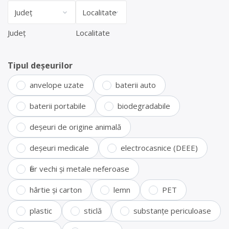
Județ
Localitate
Tipul deșeurilor
anvelope uzate
baterii auto
baterii portabile
biodegradabile
deșeuri de origine animală
deșeuri medicale
electrocasnice (DEEE)
fier vechi și metale neferoase
hârtie și carton
lemn
PET
plastic
sticlă
substanțe periculoase