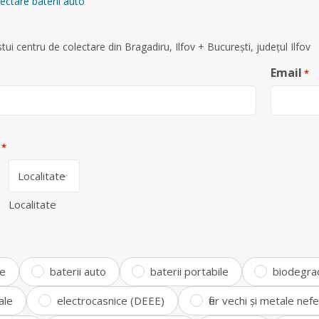
ectare baterii auto
ui centru de colectare din Bragadiru, Ilfov + București, județul Ilfov
Email
*
*
Localitate
te
baterii auto
baterii portabile
biodegra
ale
electrocasnice (DEEE)
fier vechi și metale ne