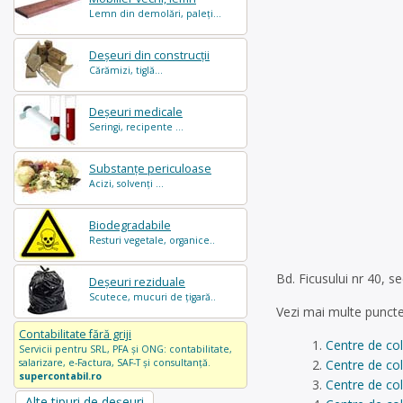
Lemn din demolări, paleți...
Deșeuri din construcții
Cărămizi, tiglă...
Deșeuri medicale
Seringi, recipente ...
Substanțe periculoase
Acizi, solvenți ...
Biodegradabile
Resturi vegetale, organice..
Bd. Ficusului nr 40, s
Deșeuri reziduale
Scutece, mucuri de țigară..
Vezi mai multe puncte
Contabilitate fără griji
Centre de co
Servicii pentru SRL, PFA și ONG: contabilitate,
Centre de col
salarizare, e-Factura, SAF-T și consultanță.
supercontabil.ro
Centre de col
Alte tipuri de deșeuri