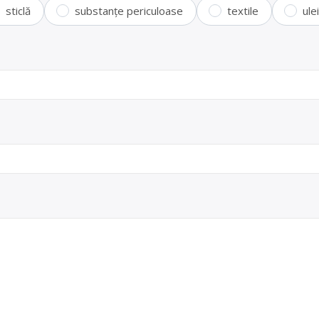
sticlă
substanțe periculoase
textile
ule