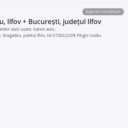
Sugerați o modificare
 Ilfov + București, județul Ilfov
iilor auto uzate, baterii auto,
, Bragadiru, judetul Ilfov, tel 0728222208 Pitigoi Ovidiu.