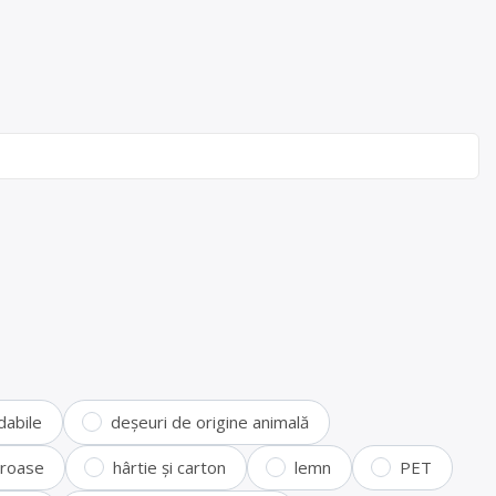
dabile
deșeuri de origine animală
feroase
hârtie și carton
lemn
PET