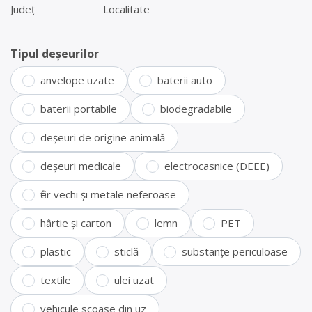
Județ
Localitate
Tipul deșeurilor
anvelope uzate
baterii auto
baterii portabile
biodegradabile
deșeuri de origine animală
deșeuri medicale
electrocasnice (DEEE)
fier vechi și metale neferoase
hârtie și carton
lemn
PET
plastic
sticlă
substanțe periculoase
textile
ulei uzat
vehicule scoase din uz