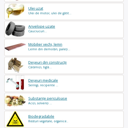
Ulei uzat
Ulei de motor, ulei de gătit...
Anvelope uzate
Cauciucuri...
Mobilier vechi, lemn
Lemn din demolări, paleți...
Deșeuri din construcții
Cărămizi, tiglă...
Deșeuri medicale
Seringi, recipente ...
Substanțe periculoase
Acizi, solvenți ...
Biodegradabile
Resturi vegetale, organice..