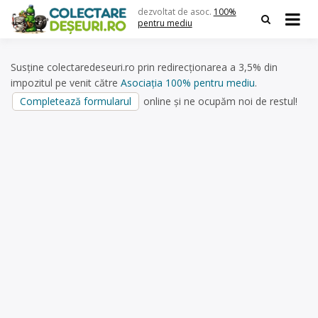
Skip
dezvoltat de asoc.
100%
to
pentru mediu
content
Susține colectaredeseuri.ro prin redirecționarea a 3,5% din
impozitul pe venit către
Asociația 100% pentru mediu
.
Completează formularul
online și ne ocupăm noi de restul!