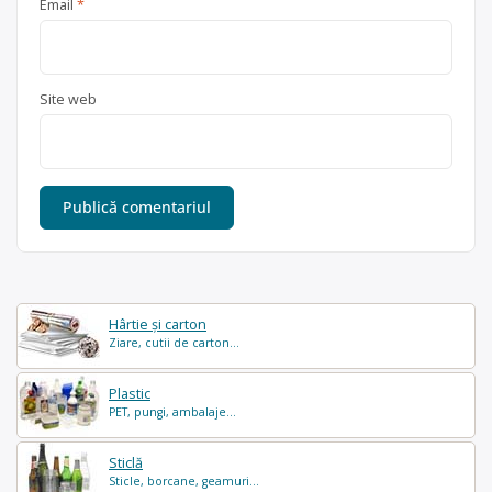
Email
*
Site web
Hârtie și carton
Ziare, cutii de carton...
Plastic
PET, pungi, ambalaje...
Sticlă
Sticle, borcane, geamuri...