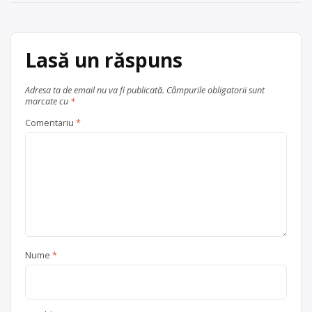
articole
în
Craiova
județul Dolj
Trimite un mesaj
Lasă un răspuns
Adresa ta de email nu va fi publicată.
Câmpurile obligatorii sunt
marcate cu
*
Comentariu
*
Nume
*