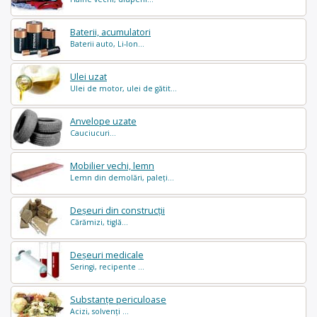
Baterii, acumulatori
Baterii auto, Li-Ion...
Ulei uzat
Ulei de motor, ulei de gătit...
Anvelope uzate
Cauciucuri...
Mobilier vechi, lemn
Lemn din demolări, paleți...
Deșeuri din construcții
Cărămizi, tiglă...
Deșeuri medicale
Seringi, recipente ...
Substanțe periculoase
Acizi, solvenți ...