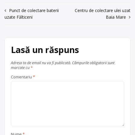
punct de colectare în Botoșani, la
Navigare
Punct de colectare baterii
Centru de colectare ulei uzat
adresa: . Sediu social:Botoșani str.
uzate Fălticeni
Baia Mare
Petru Rares, nr.26 tel:0231537794,
în
fax:0231512262,
articole
goldanasrl@gmail.com
, jud.
BOTOSANI
Lasă un răspuns
Centru de colectare
electrocasnice (DEEE)
, în
Botoșani
județul Botoșani
Adresa ta de email nu va fi publicată.
Câmpurile obligatorii sunt
marcate cu
*
Comentariu
*
Nume
*