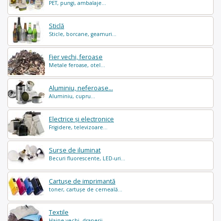
PET, pungi, ambalaje...
Sticlă
Sticle, borcane, geamuri...
Fier vechi, feroase
Metale feroase, otel...
Aluminiu, neferoase...
Aluminiu, cupru...
Electrice și electronice
Frigidere, televizoare...
Surse de iluminat
Becuri fluorescente, LED-uri...
Cartușe de imprimantă
toner, cartușe de cerneală...
Textile
Haine vechi, draperii...