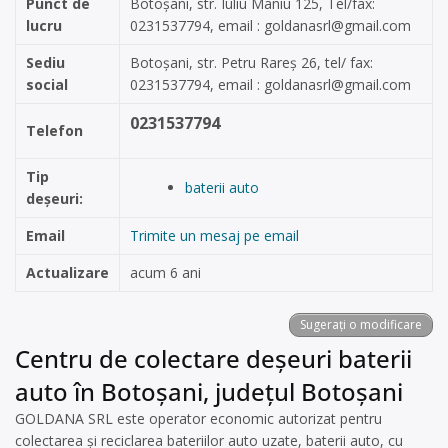
Punct de
Botoșani, str. Iuliu Maniu 125, Tel/fax:
lucru
0231537794, email :
goldanasrl@gmail.com
Sediu
Botoșani, str. Petru Rareș 26, tel/ fax:
social
0231537794, email :
goldanasrl@gmail.com
0231537794
Telefon
Tip
baterii auto
deșeuri:
Email
Trimite un mesaj pe email
Actualizare
acum 6 ani
Sugerați o modificare
Centru de colectare deșeuri baterii
auto în Botoșani, județul Botoșani
GOLDANA SRL este operator economic autorizat pentru
colectarea și reciclarea bateriilor auto uzate, baterii auto, cu