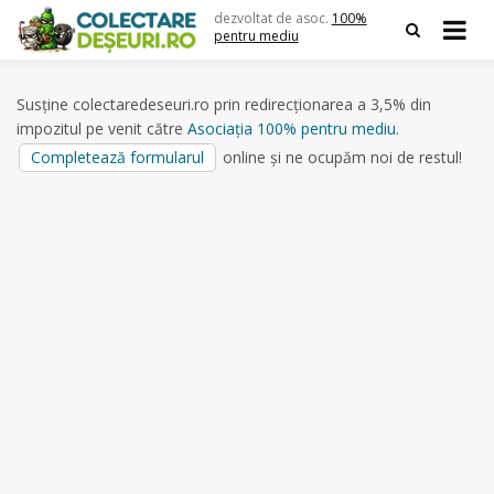
Skip
dezvoltat de asoc.
100%
to
pentru mediu
content
Susține colectaredeseuri.ro prin redirecționarea a 3,5% din
impozitul pe venit către
Asociația 100% pentru mediu
.
Completează formularul
online și ne ocupăm noi de restul!