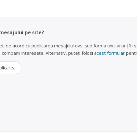
 mesajului pe site?
eți de acord cu publicarea mesajului dvs. sub forma unui anunț în se
lte companii interesate. Alternativ, puteți folosi
acest formular
pentr
blicarea