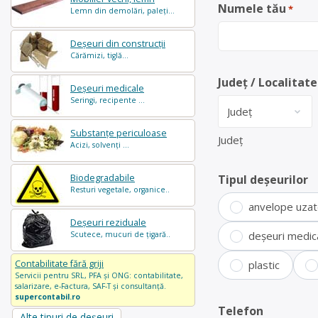
Numele tău
*
Lemn din demolări, paleți...
Deșeuri din construcții
Cărămizi, tiglă...
Județ / Localitate
Deșeuri medicale
Seringi, recipente ...
Substanțe periculoase
Județ
Acizi, solvenți ...
Biodegradabile
Tipul deșeurilor
Resturi vegetale, organice..
anvelope uza
Deșeuri reziduale
deșeuri medic
Scutece, mucuri de țigară..
Contabilitate fără griji
plastic
Servicii pentru SRL, PFA și ONG: contabilitate,
salarizare, e-Factura, SAF-T și consultanță.
supercontabil.ro
Telefon
Alte tipuri de deșeuri