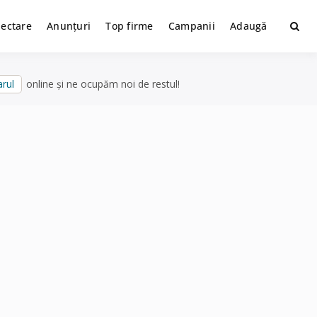
lectare
Anunțuri
Top firme
Campanii
Adaugă
rul
online și ne ocupăm noi de restul!