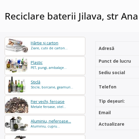
Reciclare baterii Jilava, str An
Hârtie și carton
Adresă
Ziare, cutii de carton...
Punct de lucru
Plastic
PET, pungi, ambalaje...
Sediu social
Sticlă
Telefon
Sticle, borcane, geamuri...
Tip deșeuri:
Fier vechi, feroase
Metale feroase, otel...
Email
Aluminiu, neferoase...
Actualizare
Aluminiu, cupru...