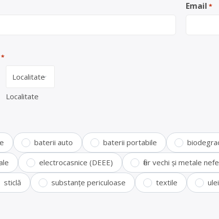
Email
*
*
Localitate
te
baterii auto
baterii portabile
biodegra
ale
electrocasnice (DEEE)
fier vechi și metale ne
sticlă
substanțe periculoase
textile
ule