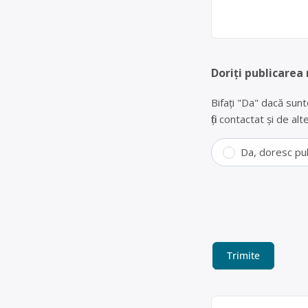
Doriți publicarea
Bifați "Da" dacă sunt
fiți contactat și de a
Da, doresc pu