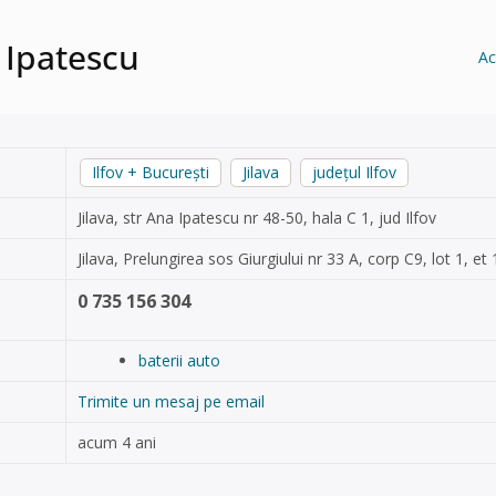
a Ipatescu
Ac
Ilfov + București
Jilava
județul Ilfov
Jilava, str Ana Ipatescu nr 48-50, hala C 1, jud Ilfov
Jilava, Prelungirea sos Giurgiului nr 33 A, corp C9, lot 1, et 
0 735 156 304
baterii auto
Trimite un mesaj pe email
acum 4 ani