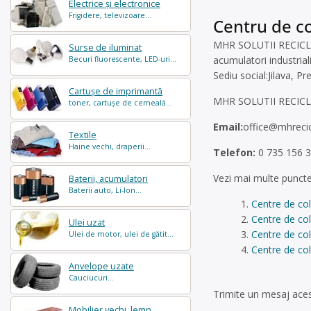
Electrice și electronice
Frigidere, televizoare...
Centru de col
MHR SOLUTII RECICLARE
Surse de iluminat
acumulatori industriali
Becuri fluorescente, LED-uri...
Sediu social:Jilava, Pr
Cartușe de imprimantă
MHR SOLUTII RECICLARE
toner, cartușe de cerneală...
Email:
office@mhrecic
Textile
Haine vechi, draperii...
Telefon:
0 735 156 
Vezi mai multe puncte
Baterii, acumulatori
Baterii auto, Li-Ion...
Centre de col
Centre de col
Ulei uzat
Centre de col
Ulei de motor, ulei de gătit...
Centre de col
Anvelope uzate
Cauciucuri...
Trimite un mesaj acest
Mobilier vechi, lemn