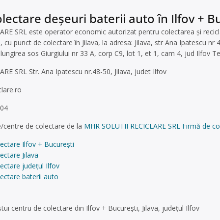
ectare deșeuri baterii auto în Ilfov + Buc
 SRL este operator economic autorizat pentru colectarea și reciclare
, cu punct de colectare în Jilava, la adresa: Jilava, str Ana Ipatescu nr 4
elungirea sos Giurgiului nr 33 A, corp C9, lot 1, et 1, cam 4, jud Ilfov 
 SRL Str. Ana Ipatescu nr.48-50, Jilava, judet Ilfov
lare.ro
304
/centre de colectare de la
MHR SOLUTII RECICLARE SRL Firmă de colect
ectare Ilfov + București
ectare Jilava
ectare județul Ilfov
ectare baterii auto
ui centru de colectare din Ilfov + București, Jilava, județul Ilfov