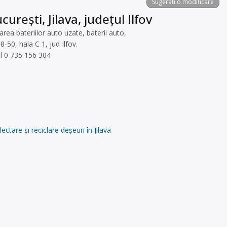
Sugerați o modificare
urești, Jilava, județul Ilfov
a bateriilor auto uzate, baterii auto,
8-50, hala C 1, jud Ilfov.
Tel 0 735 156 304
are și reciclare deșeuri în Jilava