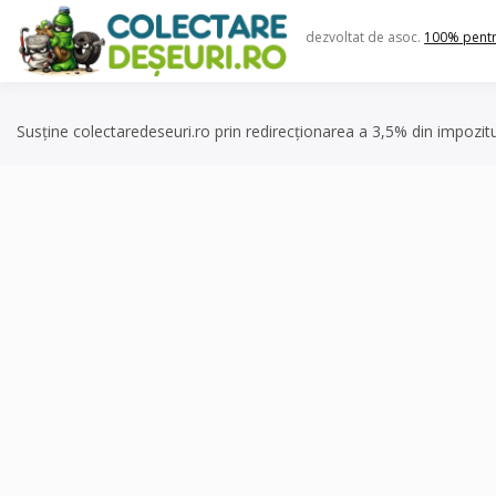
Skip
to
dezvoltat de asoc.
100% pent
content
Susține colectaredeseuri.ro prin redirecționarea a 3,5% din impozit