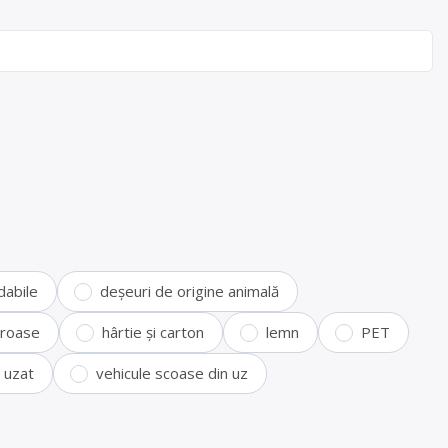
dabile
deșeuri de origine animală
feroase
hârtie și carton
lemn
PET
i uzat
vehicule scoase din uz